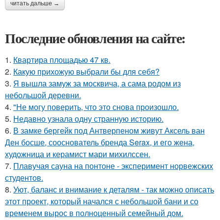
читать дальше →
Последние обновления на сайте:
1.
Квартира площадью 47 кв.
2.
Какую прихожую выбрали бы для себя?
3.
Я вышла замуж за москвича, а сама родом из
небольшой деревни.
4.
"Не могу поверить, что это снова произошло.
5.
Недавно узнала одну странную историю.
6.
В замке бергейк под Антверпеном живут Аксель ван
Ден босше, сооснователь бренда Serax, и его жена,
художница и керамист мари михилссен.
7.
Плавучая сауна на понтоне - эксперимент норвежских
студентов.
8.
Уют, баланс и внимание к деталям - так можно описать
этот проект, который начался с небольшой бани и со
временем вырос в полноценный семейный дом.