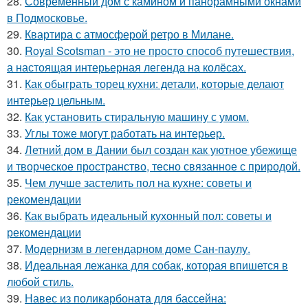
28.
Современный дом с камином и панорамными окнами
в Подмосковье.
29.
Квартира с атмосферой ретро в Милане.
30.
Royal Scotsman - это не просто способ путешествия,
а настоящая интерьерная легенда на колёсах.
31.
Как обыграть торец кухни: детали, которые делают
интерьер цельным.
32.
Как установить стиральную машину с умом.
33.
Углы тоже могут работать на интерьер.
34.
Летний дом в Дании был создан как уютное убежище
и творческое пространство, тесно связанное с природой.
35.
Чем лучше застелить пол на кухне: советы и
рекомендации
36.
Как выбрать идеальный кухонный пол: советы и
рекомендации
37.
Модернизм в легендарном доме Сан-паулу.
38.
Идеальная лежанка для собак, которая впишется в
любой стиль.
39.
Навес из поликарбоната для бассейна: