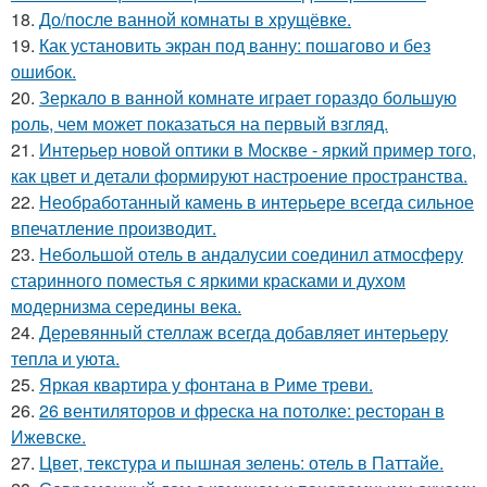
18.
До/после ванной комнаты в хрущёвке.
19.
Как установить экран под ванну: пошагово и без
ошибок.
20.
Зеркало в ванной комнате играет гораздо большую
роль, чем может показаться на первый взгляд.
21.
Интерьер новой оптики в Москве - яркий пример того,
как цвет и детали формируют настроение пространства.
22.
Необработанный камень в интерьере всегда сильное
впечатление производит.
23.
Небольшой отель в андалусии соединил атмосферу
старинного поместья с яркими красками и духом
модернизма середины века.
24.
Деревянный стеллаж всегда добавляет интерьеру
тепла и уюта.
25.
Яркая квартира у фонтана в Риме треви.
26.
26 вентиляторов и фреска на потолке: ресторан в
Ижевске.
27.
Цвет, текстура и пышная зелень: отель в Паттайе.