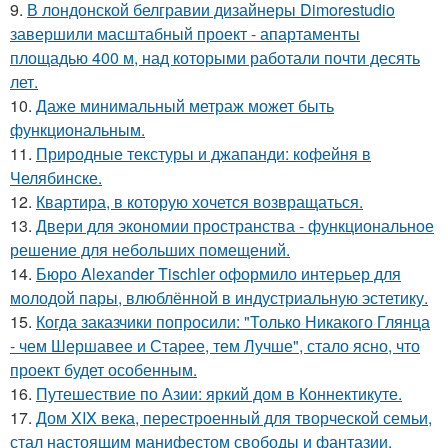
9.
В лондонской белгравии дизайнеры Dimorestudio
завершили масштабный проект - апартаменты
площадью 400 м, над которыми работали почти десять
лет.
10.
Даже минимальный метраж может быть
функциональным.
11.
Природные текстуры и джапанди: кофейня в
Челябинске.
12.
Квартира, в которую хочется возвращаться.
13.
Двери для экономии пространства - функциональное
решение для небольших помещений.
14.
Бюро Alexander Tischler оформило интерьер для
молодой пары, влюблённой в индустриальную эстетику.
15.
Когда заказчики попросили: "Только Никакого Глянца
- чем Шершавее и Старее, тем Лучше", стало ясно, что
проект будет особенным.
16.
Путешествие по Азии: яркий дом в Коннектикуте.
17.
Дом XIX века, перестроенный для творческой семьи,
стал настоящим манифестом свободы и фантазии.