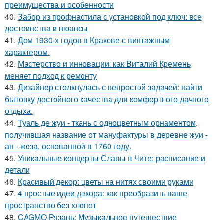
преимущества и особенности
40.
Забор из профнастила с установкой под ключ: все
достоинства и нюансы
41.
Дом 1930-х годов в Кракове с винтажным
характером.
42.
Мастерство и инновации: как Виталий Кремень
меняет подход к ремонту
43.
Дизайнер столкнулась с непростой задачей: найти
бытовку достойного качества для комфортного дачного
отдыха.
44.
Туаль де жуи - ткань с одноцветным орнаментом,
получившая название от мануфактуры в деревне жуи -
ан - жоза, основанной в 1760 году.
45.
Уникальные концерты Славы в Чите: расписание и
детали
46.
Красивый декор: цветы на нитях своими руками
47.
4 простые идеи декора: как преобразить ваше
пространство без хлопот
48.
CAGMO Рязань: Музыкальное путешествие