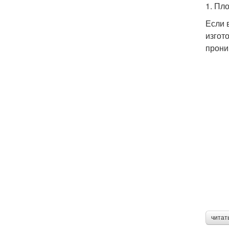
1. Пл
Если 
изгот
прони
читат