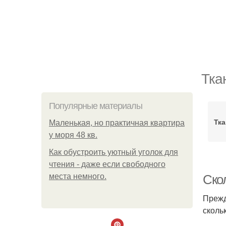
Тка
Популярные материалы
Тка
Маленькая, но практичная квартира
у моря 48 кв.
Как обустроить уютный уголок для
чтения - даже если свободного
места немного.
Ско
Прежд
сколь