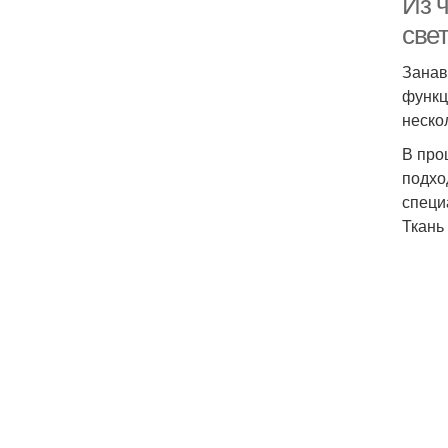
Из 
све
Занав
функц
неско
В про
подхо
специ
Ткань 