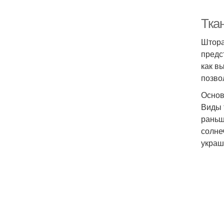
Тка
Штора
предс
как в
позво
Основ
Виды 
раньш
солне
украш