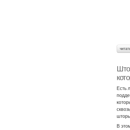
читат
Штор
кото
Есть 
подде
котор
сквоз
шторы
В это