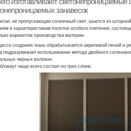
чего изготавливают светонепроницаемые ш
тонепроницаемых занавесок
ески, не пропускающие солнечный свет, шьются из шторной 
иям и характеристикам полотно особого плетения, состояще
лько вариантов производства материи.
цессе создания ткань обрабатывается акриловой пеной и 
д подразумевает использование метода двойного сатиново
альных черных волокон.
блэкаут чаще всего состоит из трех слоев.