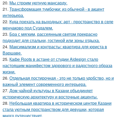
20.
Мы строим уютную мансарду.
21.
Трансформация тумбочки: из обычной - в акцент
интерьера.
22.
Куда поехать на выходных: арт - пространство в селе
менчаково под Суздалем.
23.
Бра с мягким, рассеянным светом прекрасно
подходит для спальни, гостиной или зоны отдыха.
24.
Максимализм и контрасты: квартира для юриста в
Варшаве.
25.
Кафе Roots в астане от студии Aidesign стало
настоящим манифестом здорового и радостного образа
жизни.
26.
Отдельная постирочная - это не только удобство, но и
важный элемент современного интерьера.
27.
Дом чайной культуры в Казани объединяет
историческую архитектуру и восточные акценты.
28.
Небольшая квартира в историческом центре Казани
стала уютным пространством для девушки, которая
много путешествует.