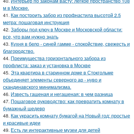
40.
Интерьер по законам васту: лёгкое пространство 108
м в Москве.
41.
Как построить забор из профнастила высотой 2.5
метра: пошаговая инструкция
42.
Заборы под ключ в Москве и Московской области:
все, что вам нужно знать
43.
Кухня в бело - синей гамме - спокойствие, свежесть и
благородство.
44.
Преимущества горизонтального забора из
профлиста: заказ и установка в Москве
45.
Эта квартира в старинном доме в Стокгольме
объединяет элементы северного ар - нуво и
скандинавского минимализма.
46.
Известь гашеная и негашеная: в чем разница
47.
Пошаговое руководство: как превратить комнату в
бумажный шедевр
48.
Как украсить комнату бумагой на Новый год: простые
и красивые идеи
49.
Есть ли интерактивные музеи для детей