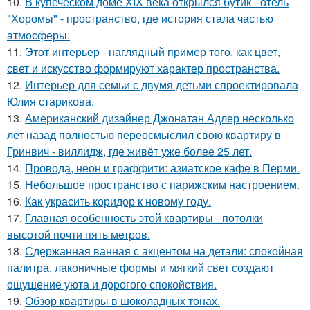
10.
В купеческом доме XIX века открылся бутик - отель
"Хоромы" - пространство, где история стала частью
атмосферы.
11.
Этот интерьер - наглядный пример того, как цвет,
свет и искусство формируют характер пространства.
12.
Интерьер для семьи с двумя детьми спроектировала
Юлия старикова.
13.
Американский дизайнер Джонатан Адлер несколько
лет назад полностью переосмыслил свою квартиру в
Гринвич - виллидж, где живёт уже более 25 лет.
14.
Провода, неон и граффити: азиатское кафе в Перми.
15.
Небольшое пространство с парижским настроением.
16.
Как украсить коридор к новому году.
17.
Главная особенность этой квартиры - потолки
высотой почти пять метров.
18.
Сдержанная ванная с акцентом на детали: спокойная
палитра, лаконичные формы и мягкий свет создают
ощущение уюта и дорогого спокойствия.
19.
Обзор квартиры в шоколадных тонах.