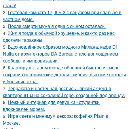
стала!
2.
Гостевая комната 17, 6 м 2 с санузлом при спальне в
частном доме.
3.
После смерти мужа я одна с сыном осталась.
4.
Жил я тогда в обычной хрущёвке, и как-то раз нас
одолели тараканы.
5.
Вдохновлённое образом модного Милана, кафе Di
Nulla от архитекторов DA Bureau стало воплощением
свободы и импровизации.
6.
Квартиру в старом фонде обновили быстро и смело,
сохранив исторические детали - кирпич, высокие потолки
и большие окна.
7.
Терракота и настенная роспись - яркий акцент в
квартире 61 м на соколиной горе, созданной под аренду.
8.
Нежный интерьер для девушки - студентки
вдохновлён морем.
9.
Игра света и минимум декора: кофейня Plain в
Москве.