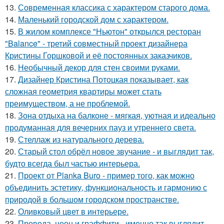
13.
Современная классика с характером старого дома.
14.
Маленький городской дом с характером.
15.
В жилом комплексе "Ньютон" открылся ресторан
"Balance" - третий совместный проект дизайнера
Кристины Горшковой и её постоянных заказчиков.
16.
Необычный декор для стен своими руками.
17.
Дизайнер Кристина Потоцкая показывает, как
сложная геометрия квартиры может стать
преимуществом, а не проблемой.
18.
Зона отдыха на балконе - мягкая, уютная и идеально
продуманная для вечерних пауз и утреннего света.
19.
Стеллаж из натурального дерева.
20.
Старый стол обрёл новое звучание - и выглядит так,
будто всегда был частью интерьера.
21.
Проект от Planka Buro - пример того, как можно
объединить эстетику, функциональность и гармонию с
природой в большом городском пространстве.
22.
Оливковый цвет в интерьере.
23.
Провода, неон и граффити - именно так выглядит