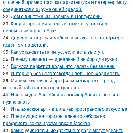
отличный пример того, как архитектура и интерьер могут
соединяться с окружающей средой.
32.
Дом с винтажным шармом в Португалии.
33.
Ковры, яркая живопись и этника - уютный и
необычный офис в Уфе.
34.
Дерево, авторская мебель и искусство - интерьер с
акцентом на детали.
35.
Как установить плинтус, если есть выступ.
36.
Почему ламинат — идеальный выбор для кухни
37.
Вздулся паркет от воды: что делать без замены
38.
Интерьер без белого: когда цвет - необходимость.
39.
Минималистичный профильный карниз - тренд,
который работает на пространство.
40.
Навесы для бассейна из поликарбоната: все, что
нужно знать
41.
Итальянская арт - вилла как пространство искусства.
42.
Преимущества горизонтального забора из
профлиста: заказ и установка в Москве
43.
Какие удивительные факты о городе могут удивить