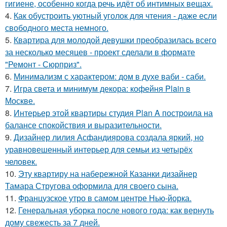
гигиене, особенно когда речь идёт об интимных вещах.
4.
Как обустроить уютный уголок для чтения - даже если
свободного места немного.
5.
Квартира для молодой девушки преобразилась всего
за несколько месяцев - проект сделали в формате
"Ремонт - Сюрприз".
6.
Минимализм с характером: дом в духе ваби - саби.
7.
Игра света и минимум декора: кофейня Plain в
Москве.
8.
Интерьер этой квартиры студия Plan A построила на
балансе спокойствия и выразительности.
9.
Дизайнер лилия Асфандиярова создала яркий, но
уравновешенный интерьер для семьи из четырёх
человек.
10.
Эту квартиру на набережной Казанки дизайнер
Тамара Стругова оформила для своего сына.
11.
Французское утро в самом центре Нью-йорка.
12.
Генеральная уборка после нового года: как вернуть
дому свежесть за 7 дней.