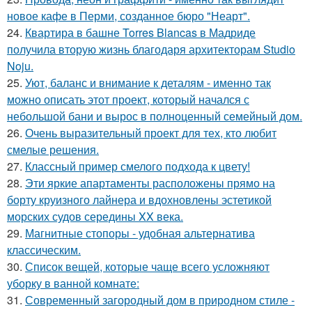
новое кафе в Перми, созданное бюро "Неарт".
24.
Квартира в башне Torres Blancas в Мадриде
получила вторую жизнь благодаря архитекторам Studio
Noju.
25.
Уют, баланс и внимание к деталям - именно так
можно описать этот проект, который начался с
небольшой бани и вырос в полноценный семейный дом.
26.
Очень выразительный проект для тех, кто любит
смелые решения.
27.
Классный пример смелого подхода к цвету!
28.
Эти яркие апартаменты расположены прямо на
борту круизного лайнера и вдохновлены эстетикой
морских судов середины XX века.
29.
Магнитные стопоры - удобная альтернатива
классическим.
30.
Список вещей, которые чаще всего усложняют
уборку в ванной комнате:
31.
Современный загородный дом в природном стиле -