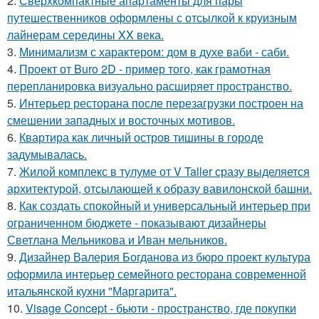
2.
Сверхкомпактные апартаменты для пары
путешественников оформлены с отсылкой к круизным
лайнерам середины XX века.
3.
Минимализм с характером: дом в духе ваби - саби.
4.
Проект от Buro 2D - пример того, как грамотная
перепланировка визуально расширяет пространство.
5.
Интерьер ресторана после перезагрузки построен на
смешении западных и восточных мотивов.
6.
Квартира как личный остров тишины в городе
задумывалась.
7.
Жилой комплекс в тулуме от V Taller сразу выделяется
архитектурой, отсылающей к образу вавилонской башни.
8.
Как создать спокойный и универсальный интерьер при
ограниченном бюджете - показывают дизайнеры
Светлана Мельникова и Иван мельников.
9.
Дизайнер Валерия Богданова из бюро проект культура
оформила интерьер семейного ресторана современной
итальянской кухни "Маргарита".
10.
Visage Concept - бьюти - пространство, где покупки