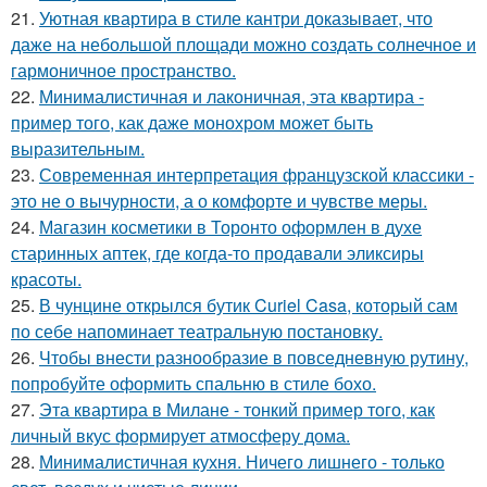
21.
Уютная квартира в стиле кантри доказывает, что
даже на небольшой площади можно создать солнечное и
гармоничное пространство.
22.
Минималистичная и лаконичная, эта квартира -
пример того, как даже монохром может быть
выразительным.
23.
Современная интерпретация французской классики -
это не о вычурности, а о комфорте и чувстве меры.
24.
Магазин косметики в Торонто оформлен в духе
старинных аптек, где когда-то продавали эликсиры
красоты.
25.
В чунцине открылся бутик Curiel Casa, который сам
по себе напоминает театральную постановку.
26.
Чтобы внести разнообразие в повседневную рутину,
попробуйте оформить спальню в стиле бохо.
27.
Эта квартира в Милане - тонкий пример того, как
личный вкус формирует атмосферу дома.
28.
Минималистичная кухня. Ничего лишнего - только