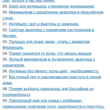
свет, воздух и чистые линии.
29.
Идея для интерьера: стеклянное зонирование.
30.
Минимализм с характером: квартира в бельгийском
стиле.
31.
Интерьер: свет и фактуры в гармонии.
32.
Светлая квартира с парижским настроением в
Москве.
33.
Палаццо для души: мини - отель с ароматом
Флоренции.
34.
Паркет поднялся от воды: что делать дальше
35.
Уютный минимализм в Антверпене: квартира с
характером.
36.
Интерьер без белого: когда цвет - необходимость.
37.
Восточный уют и скандинавская простота в одном
доме.
38.
Почему выбрать павильоны для бассейнов из
поликарбоната
39.
Лаконичный дом для семьи с ребёнком -
гармоничное сочетание уюта, практичности и простоты.