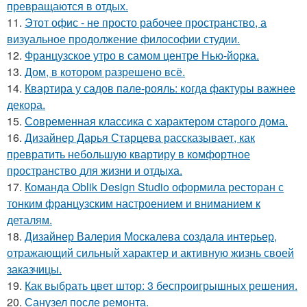
превращаются в отдых.
11.
Этот офис - не просто рабочее пространство, а
визуальное продолжение философии студии.
12.
Французское утро в самом центре Нью-йорка.
13.
Дом, в котором разрешено всё.
14.
Квартира у садов пале-рояль: когда фактуры важнее
декора.
15.
Современная классика с характером старого дома.
16.
Дизайнер Дарья Старцева рассказывает, как
превратить небольшую квартиру в комфортное
пространство для жизни и отдыха.
17.
Команда Oblik Design Studio оформила ресторан с
тонким французским настроением и вниманием к
деталям.
18.
Дизайнер Валерия Москалева создала интерьер,
отражающий сильный характер и активную жизнь своей
заказчицы.
19.
Как выбрать цвет штор: 3 беспроигрышных решения.
20.
Санузел после ремонта.