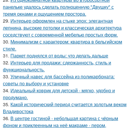
панельке удалось сделать полноценную "Двушку" с
тремя окнами и ощущением простора.
29.
Интерьер оформлен на стыке эпох: элегантная
лепнина, высокие потолки и классическая архитектура
соседствуют с современной мебелью простых форм.
30.
Минимализм с характером: квартира в бельгийском
стиле.
31.
Паркет поднялся от воды: что делать дальше
32.
Интерьер для продажи: сдержанность, стиль и
функциональность.
33.
Уличный навес для бассейна из поликарбоната:
советы по выбору и установке
34.
Идеальный коврик для детской - мягко, удобно и
продумано.
35.
Какой исторический период считается золотым веком
Владивостока
36.
В центре гостиной - небольшая картина с чёрным
фоном и приклеенным на неё макраме - пером,