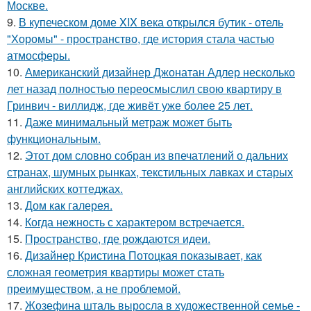
Москве.
9.
В купеческом доме XIX века открылся бутик - отель
"Хоромы" - пространство, где история стала частью
атмосферы.
10.
Американский дизайнер Джонатан Адлер несколько
лет назад полностью переосмыслил свою квартиру в
Гринвич - виллидж, где живёт уже более 25 лет.
11.
Даже минимальный метраж может быть
функциональным.
12.
Этот дом словно собран из впечатлений о дальних
странах, шумных рынках, текстильных лавках и старых
английских коттеджах.
13.
Дом как галерея.
14.
Когда нежность с характером встречается.
15.
Пространство, где рождаются идеи.
16.
Дизайнер Кристина Потоцкая показывает, как
сложная геометрия квартиры может стать
преимуществом, а не проблемой.
17.
Жозефина шталь выросла в художественной семье -