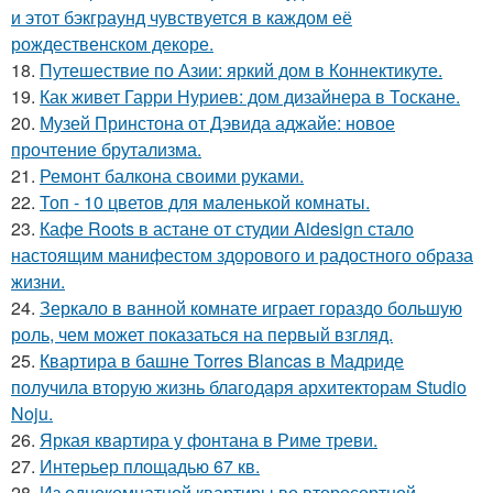
и этот бэкграунд чувствуется в каждом её
рождественском декоре.
18.
Путешествие по Азии: яркий дом в Коннектикуте.
19.
Как живет Гарри Нуриев: дом дизайнера в Тоскане.
20.
Музей Принстона от Дэвида аджайе: новое
прочтение брутализма.
21.
Ремонт балкона своими руками.
22.
Топ - 10 цветов для маленькой комнаты.
23.
Кафе Roots в астане от студии Aidesign стало
настоящим манифестом здорового и радостного образа
жизни.
24.
Зеркало в ванной комнате играет гораздо большую
роль, чем может показаться на первый взгляд.
25.
Квартира в башне Torres Blancas в Мадриде
получила вторую жизнь благодаря архитекторам Studio
Noju.
26.
Яркая квартира у фонтана в Риме треви.
27.
Интерьер площадью 67 кв.
28.
Из однокомнатной квартиры во второсортной