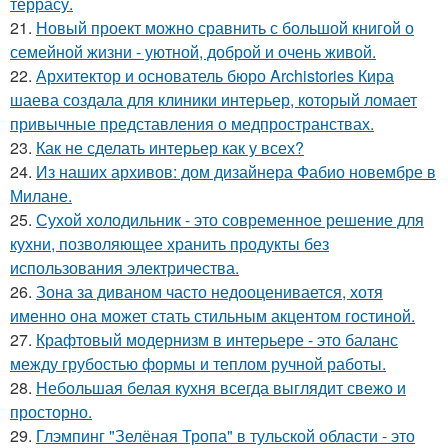
террасу.
21.
Новый проект можно сравнить с большой книгой о
семейной жизни - уютной, доброй и очень живой.
22.
Архитектор и основатель бюро Archistories Кира
шаева создала для клиники интерьер, который ломает
привычные представления о медпространствах.
23.
Как не сделать интерьер как у всех?
24.
Из наших архивов: дом дизайнера Фабио новембре в
Милане.
25.
Сухой холодильник - это современное решение для
кухни, позволяющее хранить продукты без
использования электричества.
26.
Зона за диваном часто недооценивается, хотя
именно она может стать стильным акцентом гостиной.
27.
Крафтовый модернизм в интерьере - это баланс
между грубостью формы и теплом ручной работы.
28.
Небольшая белая кухня всегда выглядит свежо и
просторно.
29.
Глэмпинг "Зелёная Тропа" в тульской области - это