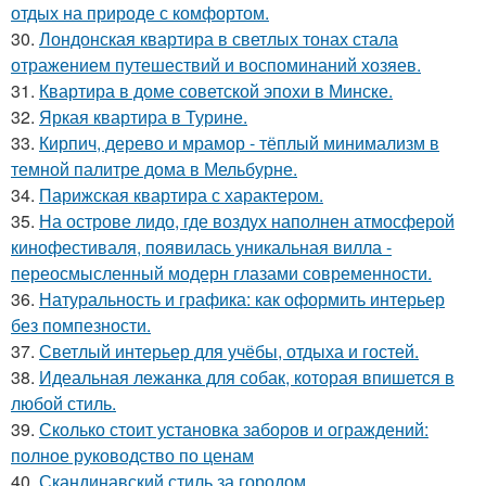
отдых на природе с комфортом.
30.
Лондонская квартира в светлых тонах стала
отражением путешествий и воспоминаний хозяев.
31.
Квартира в доме советской эпохи в Минске.
32.
Яркая квартира в Турине.
33.
Кирпич, дерево и мрамор - тёплый минимализм в
темной палитре дома в Мельбурне.
34.
Парижская квартира с характером.
35.
На острове лидо, где воздух наполнен атмосферой
кинофестиваля, появилась уникальная вилла -
переосмысленный модерн глазами современности.
36.
Натуральность и графика: как оформить интерьер
без помпезности.
37.
Светлый интерьер для учёбы, отдыха и гостей.
38.
Идеальная лежанка для собак, которая впишется в
любой стиль.
39.
Сколько стоит установка заборов и ограждений:
полное руководство по ценам
40.
Скандинавский стиль за городом.