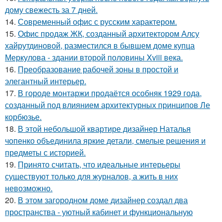
дому свежесть за 7 дней.
14.
Современный офис с русским характером.
15.
Офис продаж ЖК, созданный архитектором Алсу
хайрутдиновой, разместился в бывшем доме купца
Меркулова - здании второй половины Xviii века.
16.
Преобразование рабочей зоны в простой и
элегантный интерьер.
17.
В городе монтаржи продаётся особняк 1929 года,
созданный под влиянием архитектурных принципов Ле
корбюзье.
18.
В этой небольшой квартире дизайнер Наталья
чопенко объединила яркие детали, смелые решения и
предметы с историей.
19.
Принято считать, что идеальные интерьеры
существуют только для журналов, а жить в них
невозможно.
20.
В этом загородном доме дизайнер создал два
пространства - уютный кабинет и функциональную