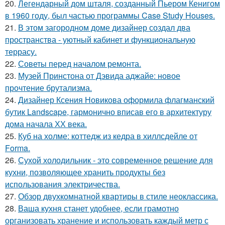
20.
Легендарный дом шталя, созданный Пьером Кенигом
в 1960 году, был частью программы Case Study Houses.
21.
В этом загородном доме дизайнер создал два
пространства - уютный кабинет и функциональную
террасу.
22.
Советы перед началом ремонта.
23.
Музей Принстона от Дэвида аджайе: новое
прочтение брутализма.
24.
Дизайнер Ксения Новикова оформила флагманский
бутик Landscape, гармонично вписав его в архитектуру
дома начала ХХ века.
25.
Куб на холме: коттедж из кедра в хиллсдейле от
Forma.
26.
Сухой холодильник - это современное решение для
кухни, позволяющее хранить продукты без
использования электричества.
27.
Обзор двухкомнатной квартиры в стиле неоклассика.
28.
Ваша кухня станет удобнее, если грамотно
организовать хранение и использовать каждый метр с