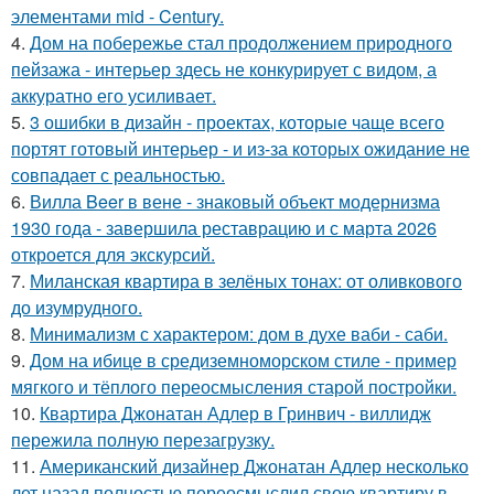
элементами mid - Century.
4.
Дом на побережье стал продолжением природного
пейзажа - интерьер здесь не конкурирует с видом, а
аккуратно его усиливает.
5.
3 ошибки в дизайн - проектах, которые чаще всего
портят готовый интерьер - и из-за которых ожидание не
совпадает с реальностью.
6.
Вилла Beer в вене - знаковый объект модернизма
1930 года - завершила реставрацию и с марта 2026
откроется для экскурсий.
7.
Миланская квартира в зелёных тонах: от оливкового
до изумрудного.
8.
Минимализм с характером: дом в духе ваби - саби.
9.
Дом на ибице в средиземноморском стиле - пример
мягкого и тёплого переосмысления старой постройки.
10.
Квартира Джонатан Адлер в Гринвич - виллидж
пережила полную перезагрузку.
11.
Американский дизайнер Джонатан Адлер несколько
лет назад полностью переосмыслил свою квартиру в