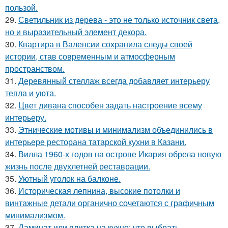
пользой.
29.
Светильник из дерева - это не только источник света,
но и выразительный элемент декора.
30.
Квартира в Валенсии сохранила следы своей
истории, став современным и атмосферным
пространством.
31.
Деревянный стеллаж всегда добавляет интерьеру
тепла и уюта.
32.
Цвет дивана способен задать настроение всему
интерьеру.
33.
Этнические мотивы и минимализм объединились в
интерьере ресторана татарской кухни в Казани.
34.
Вилла 1960-х годов на острове Икария обрела новую
жизнь после двухлетней реставрации.
35.
Уютный уголок на балконе.
36.
Историческая лепнина, высокие потолки и
винтажные детали органично сочетаются с графичным
минимализмом.
37.
Ламинат или плитка на кухне: что выбрать