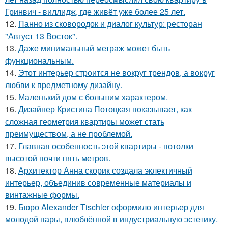
Гринвич - виллидж, где живёт уже более 25 лет.
12.
Панно из сковородок и диалог культур: ресторан
"Август 13 Восток".
13.
Даже минимальный метраж может быть
функциональным.
14.
Этот интерьер строится не вокруг трендов, а вокруг
любви к предметному дизайну.
15.
Маленький дом с большим характером.
16.
Дизайнер Кристина Потоцкая показывает, как
сложная геометрия квартиры может стать
преимуществом, а не проблемой.
17.
Главная особенность этой квартиры - потолки
высотой почти пять метров.
18.
Архитектор Анна скорик создала эклектичный
интерьер, объединив современные материалы и
винтажные формы.
19.
Бюро Alexander Tischler оформило интерьер для
молодой пары, влюблённой в индустриальную эстетику.