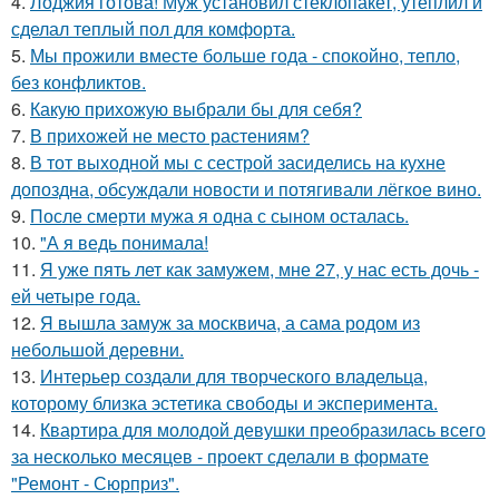
4.
Лоджия готова! Муж установил стеклопакет, утеплил и
сделал теплый пол для комфорта.
5.
Мы прожили вместе больше года - спокойно, тепло,
без конфликтов.
6.
Какую прихожую выбрали бы для себя?
7.
В прихожей не место растениям?
8.
В тот выходной мы с сестрой засиделись на кухне
допоздна, обсуждали новости и потягивали лёгкое вино.
9.
После смерти мужа я одна с сыном осталась.
10.
"А я ведь понимала!
11.
Я уже пять лет как замужем, мне 27, у нас есть дочь -
ей четыре года.
12.
Я вышла замуж за москвича, а сама родом из
небольшой деревни.
13.
Интерьер создали для творческого владельца,
которому близка эстетика свободы и эксперимента.
14.
Квартира для молодой девушки преобразилась всего
за несколько месяцев - проект сделали в формате
"Ремонт - Сюрприз".