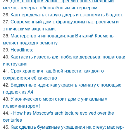
35.
Дом, в котором Элвис Пресли провёл медовый
месяц - теперь с обновлённым интерьером.
36.
Как переделать старую дверь и сэкономить бюджет.
37.
Современный дом с французским настроением и
этническими акцентами.
38.
Мастерство и инновации: как Виталий Кремень
меняет подход к ремонту
39.
Headlines:
40.
Как гасить известь для побелки деревьев: пошаговая
инструкция
41.
Срок хранения гашёной извести: как долго
сохраняется её качество
42.
Бюджетные идеи: как украсить комнату с помощью
поделок из А4
43.
У ионического моря стоит дом с уникальным
иллюминатором!
44.
- How has Moscow's architecture evolved over the
centuries
45.
Как сделать бумажные украшения на стену: мастер-