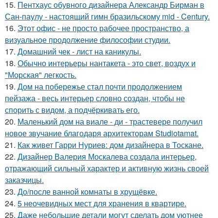
15.
Пентхаус обувного дизайнера Александр Бирман в
Сан-паулу - настоящий гимн бразильскому mid - Century.
16.
Этот офис - не просто рабочее пространство, а
визуальное продолжение философии студии.
17.
Домашний чек - лист на каникулы.
18.
Обычно интерьеры нантакета - это свет, воздух и
"Морская" легкость.
19.
Дом на побережье стал почти продолжением
пейзажа - весь интерьер словно создан, чтобы не
спорить с видом, а подчёркивать его.
20.
Маленький дом на виале - ди - трастевере получил
новое звучание благодаря архитекторам Studiotamat.
21.
Как живет Гарри Нуриев: дом дизайнера в Тоскане.
22.
Дизайнер Валерия Москалева создала интерьер,
отражающий сильный характер и активную жизнь своей
заказчицы.
23.
До/после ванной комнаты в хрущёвке.
24.
5 неочевидных мест для хранения в квартире.
25.
Даже небольшие детали могут сделать дом уютнее