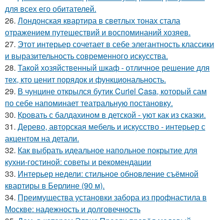
для всех его обитателей.
26.
Лондонская квартира в светлых тонах стала
отражением путешествий и воспоминаний хозяев.
27.
Этот интерьер сочетает в себе элегантность классики
и выразительность современного искусства.
28.
Такой хозяйственный шкаф - отличное решение для
тех, кто ценит порядок и функциональность.
29.
В чунцине открылся бутик Curiel Casa, который сам
по себе напоминает театральную постановку.
30.
Кровать с балдахином в детской - уют как из сказки.
31.
Дерево, авторская мебель и искусство - интерьер с
акцентом на детали.
32.
Как выбрать идеальное напольное покрытие для
кухни-гостиной: советы и рекомендации
33.
Интерьер недели: стильное обновление съёмной
квартиры в Берлине (90 м).
34.
Преимущества установки забора из профнастила в
Москве: надежность и долговечность