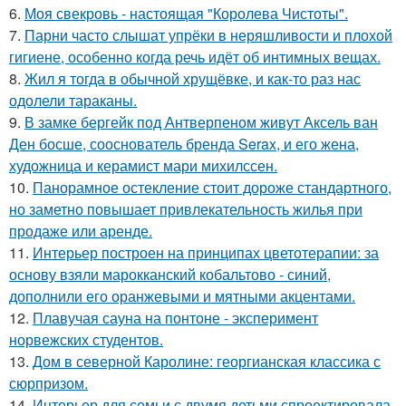
6.
Моя свекровь - настоящая "Королева Чистоты".
7.
Парни часто слышат упрёки в неряшливости и плохой
гигиене, особенно когда речь идёт об интимных вещах.
8.
Жил я тогда в обычной хрущёвке, и как-то раз нас
одолели тараканы.
9.
В замке бергейк под Антверпеном живут Аксель ван
Ден босше, сооснователь бренда Serax, и его жена,
художница и керамист мари михилссен.
10.
Панорамное остекление стоит дороже стандартного,
но заметно повышает привлекательность жилья при
продаже или аренде.
11.
Интерьер построен на принципах цветотерапии: за
основу взяли марокканский кобальтово - синий,
дополнили его оранжевыми и мятными акцентами.
12.
Плавучая сауна на понтоне - эксперимент
норвежских студентов.
13.
Дом в северной Каролине: георгианская классика с
сюрпризом.
14.
Интерьер для семьи с двумя детьми спроектировала