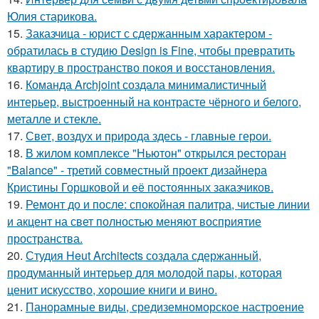
Юлия старикова.
15.
Заказчица - юрист с сдержанным характером -
обратилась в студию Design is Fine, чтобы превратить
квартиру в пространство покоя и восстановления.
16.
Команда Archjoint создала минималистичный
интерьер, выстроенный на контрасте чёрного и белого,
металле и стекле.
17.
Свет, воздух и природа здесь - главные герои.
18.
В жилом комплексе "Ньютон" открылся ресторан
"Balance" - третий совместный проект дизайнера
Кристины Горшковой и её постоянных заказчиков.
19.
Ремонт до и после: спокойная палитра, чистые линии
и акцент на свет полностью меняют восприятие
пространства.
20.
Студия Heut Architects создала сдержанный,
продуманный интерьер для молодой пары, которая
ценит искусство, хорошие книги и вино.
21.
Панорамные виды, средиземноморское настроение