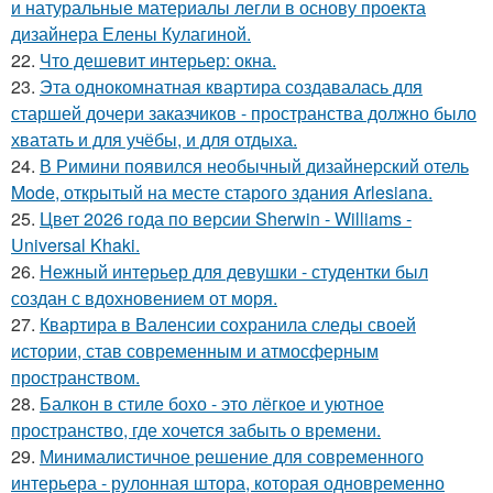
и натуральные материалы легли в основу проекта
дизайнера Елены Кулагиной.
22.
Что дешевит интерьер: окна.
23.
Эта однокомнатная квартира создавалась для
старшей дочери заказчиков - пространства должно было
хватать и для учёбы, и для отдыха.
24.
В Римини появился необычный дизайнерский отель
Mode, открытый на месте старого здания Arlesiana.
25.
Цвет 2026 года по версии Sherwin - Williams -
Universal Khaki.
26.
Нежный интерьер для девушки - студентки был
создан с вдохновением от моря.
27.
Квартира в Валенсии сохранила следы своей
истории, став современным и атмосферным
пространством.
28.
Балкон в стиле бохо - это лёгкое и уютное
пространство, где хочется забыть о времени.
29.
Минималистичное решение для современного
интерьера - рулонная штора, которая одновременно