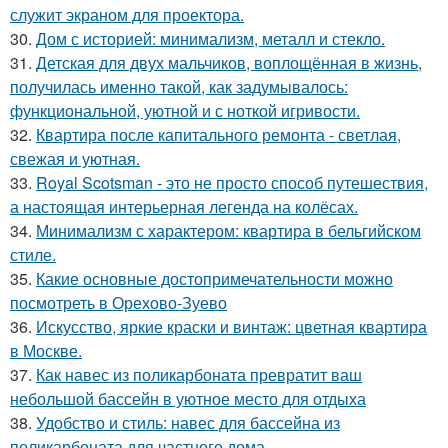
служит экраном для проектора.
30.
Дом с историей: минимализм, металл и стекло.
31.
Детская для двух мальчиков, воплощённая в жизнь,
получилась именно такой, как задумывалось:
функциональной, уютной и с ноткой игривости.
32.
Квартира после капитального ремонта - светлая,
свежая и уютная.
33.
Royal Scotsman - это не просто способ путешествия,
а настоящая интерьерная легенда на колёсах.
34.
Минимализм с характером: квартира в бельгийском
стиле.
35.
Какие основные достопримечательности можно
посмотреть в Орехово-Зуево
36.
Искусство, яркие краски и винтаж: цветная квартира
в Москве.
37.
Как навес из поликарбоната превратит ваш
небольшой бассейн в уютное место для отдыха
38.
Удобство и стиль: навес для бассейна из
поликарбоната для частного дома