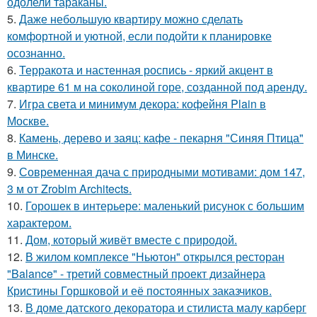
одолели тараканы.
5.
Даже небольшую квартиру можно сделать
комфортной и уютной, если подойти к планировке
осознанно.
6.
Терракота и настенная роспись - яркий акцент в
квартире 61 м на соколиной горе, созданной под аренду.
7.
Игра света и минимум декора: кофейня Plain в
Москве.
8.
Камень, дерево и заяц: кафе - пекарня "Синяя Птица"
в Минске.
9.
Современная дача с природными мотивами: дом 147,
3 м от Zrobim Architects.
10.
Горошек в интерьере: маленький рисунок с большим
характером.
11.
Дом, который живёт вместе с природой.
12.
В жилом комплексе "Ньютон" открылся ресторан
"Balance" - третий совместный проект дизайнера
Кристины Горшковой и её постоянных заказчиков.
13.
В доме датского декоратора и стилиста малу карберг