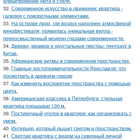
олицетворение уюта и стиля.
32.
Современное искусство в движении: квартира -
галерея с поворотными элементами.
33.
На острове лидо, где воздух наполнен атмосферой
кинофестиваля, появилась уникальная вилла -
переосмысленный модерн глазами современности.
34.
Дерево, мрамор и хрустальные люстры: пентхаус в
Китае.
35.
Африканские ритмы в современном пространстве.
36.
Главные достопримечательности Ярославля: что
посмотреть в древнем городе
37.
Как изменить восприятие пространства с помощью
цвета.
38.
Американская классика в Петербурге: стильная
квартира площадью 130 м.
39.
Постирочный уголок в квартире: как организовать с
умом.
40.
Интерьер, который дышит светом и пространством.
41.
Светлая квартира с видом на северный речной