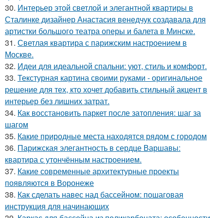
30.
Интерьер этой светлой и элегантной квартиры в
Сталинке дизайнер Анастасия венедчук создавала для
артистки большого театра оперы и балета в Минске.
31.
Светлая квартира с парижским настроением в
Москве.
32.
Идеи для идеальной спальни: уют, стиль и комфорт.
33.
Текстурная картина своими руками - оригинальное
решение для тех, кто хочет добавить стильный акцент в
интерьер без лишних затрат.
34.
Как восстановить паркет после затопления: шаг за
шагом
35.
Какие природные места находятся рядом с городом
36.
Парижская элегантность в сердце Варшавы:
квартира с утончённым настроением.
37.
Какие современные архитектурные проекты
появляются в Воронеже
38.
Как сделать навес над бассейном: пошаговая
инструкция для начинающих
39.
Каркас для бассейна из поликарбоната: особенности