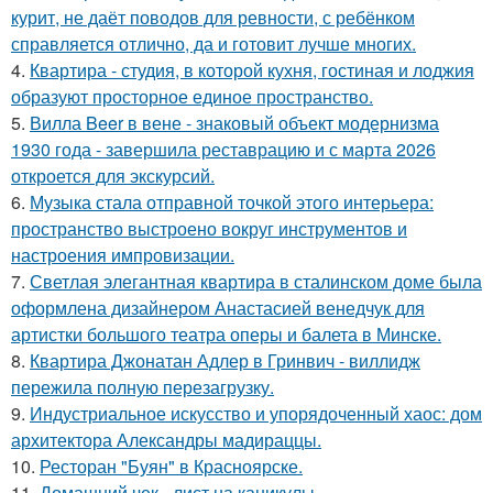
курит, не даёт поводов для ревности, с ребёнком
справляется отлично, да и готовит лучше многих.
4.
Квартира - студия, в которой кухня, гостиная и лоджия
образуют просторное единое пространство.
5.
Вилла Beer в вене - знаковый объект модернизма
1930 года - завершила реставрацию и с марта 2026
откроется для экскурсий.
6.
Музыка стала отправной точкой этого интерьера:
пространство выстроено вокруг инструментов и
настроения импровизации.
7.
Светлая элегантная квартира в сталинском доме была
оформлена дизайнером Анастасией венедчук для
артистки большого театра оперы и балета в Минске.
8.
Квартира Джонатан Адлер в Гринвич - виллидж
пережила полную перезагрузку.
9.
Индустриальное искусство и упорядоченный хаос: дом
архитектора Александры мадираццы.
10.
Ресторан "Буян" в Красноярске.
11.
Домашний чек - лист на каникулы.