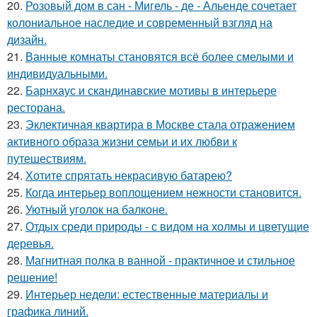
20.
Розовый дом в сан - Мигель - де - Альенде сочетает
колониальное наследие и современный взгляд на
дизайн.
21.
Ванные комнаты становятся всё более смелыми и
индивидуальными.
22.
Барнхаус и скандинавские мотивы в интерьере
ресторана.
23.
Эклектичная квартира в Москве стала отражением
активного образа жизни семьи и их любви к
путешествиям.
24.
Хотите спрятать некрасивую батарею?
25.
Когда интерьер воплощением нежности становится.
26.
Уютный уголок на балконе.
27.
Отдых среди природы - с видом на холмы и цветущие
деревья.
28.
Магнитная полка в ванной - практичное и стильное
решение!
29.
Интерьер недели: естественные материалы и
графика линий.