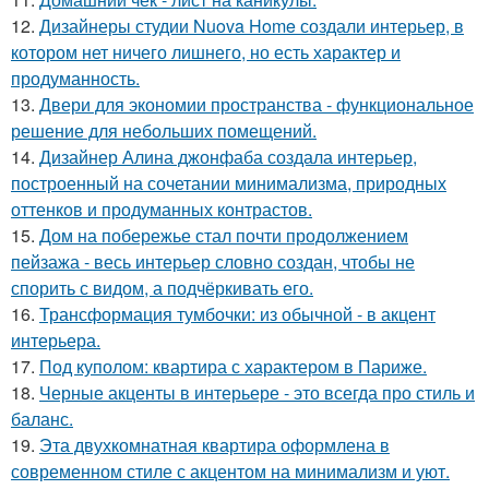
12.
Дизайнеры студии Nuova Home создали интерьер, в
котором нет ничего лишнего, но есть характер и
продуманность.
13.
Двери для экономии пространства - функциональное
решение для небольших помещений.
14.
Дизайнер Алина джонфаба создала интерьер,
построенный на сочетании минимализма, природных
оттенков и продуманных контрастов.
15.
Дом на побережье стал почти продолжением
пейзажа - весь интерьер словно создан, чтобы не
спорить с видом, а подчёркивать его.
16.
Трансформация тумбочки: из обычной - в акцент
интерьера.
17.
Под куполом: квартира с характером в Париже.
18.
Черные акценты в интерьере - это всегда про стиль и
баланс.
19.
Эта двухкомнатная квартира оформлена в
современном стиле с акцентом на минимализм и уют.