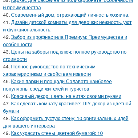
и преимущества
40.
Современный дом, отражающий личность хозяина.
41.
Дизайн детской комнаты для девочки: нежность, уют
и функциональность.
42.
Забор из профнастила Премиум: Преимущества и
особенности
43.
Цены на заборы под ключ: полное руководство по
стоимости
44.
Полное руководство по техническим
характеристикам и свойствам извести
45.
Какие парки и площади Салавата наиболее
популярны среди жителей и туристов
46.
Красивый декор: цветы на нитях своими руками
47.
Как сделать комнату красивее: DIY декор из цветной
бумаги
48.
Как оформить пустую стену: 10 оригинальных идей
для вашего интерьера
49.
Как украсить стены цветной бумагой: 10