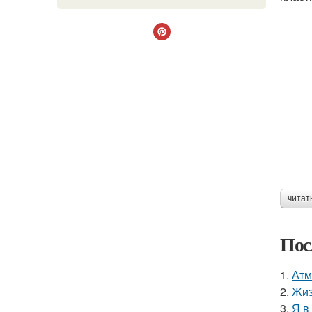
читат
Пос
1.
Атм
2.
Жиз
3.
Я в