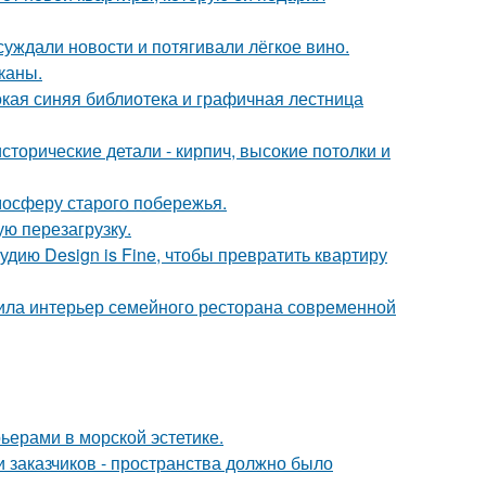
суждали новости и потягивали лёгкое вино.
каны.
окая синяя библиотека и графичная лестница
сторические детали - кирпич, высокие потолки и
мосферу старого побережья.
ю перезагрузку.
удию Design is Fine, чтобы превратить квартиру
ила интерьер семейного ресторана современной
ьерами в морской эстетике.
 заказчиков - пространства должно было