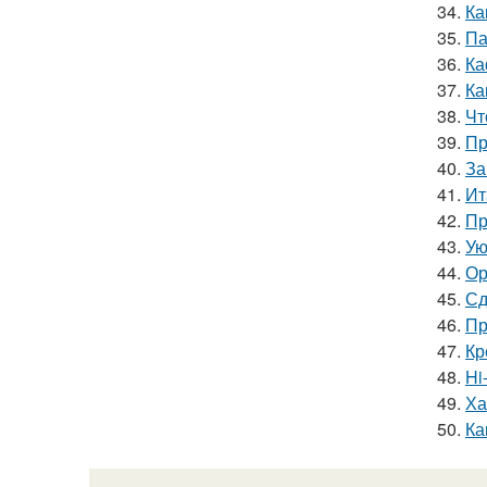
34.
Ка
35.
Па
36.
Ка
37.
Ка
38.
Чт
39.
Пр
40.
За
41.
Ит
42.
Пр
43.
Ую
44.
Ор
45.
Сд
46.
Пр
47.
Кр
48.
Hi
49.
Ха
50.
Ка