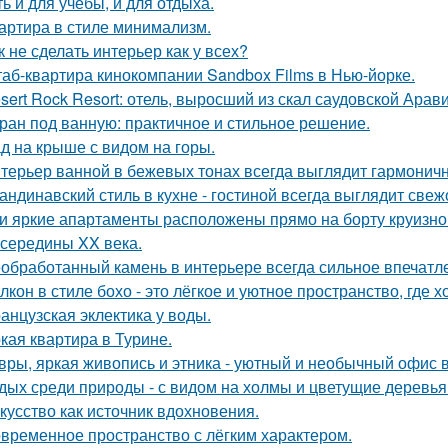
ь и для учёбы, и для отдыха.
артира в стиле минимализм.
к не сделать интерьер как у всех?
аб-квартира кинокомпании Sandbox Films в Нью-йорке.
sert Rock Resort: отель, выросший из скал саудовской Арави
ран под ванную: практичное и стильное решение.
д на крыше с видом на горы.
терьер ванной в бежевых тонах всегда выглядит гармонич
андинавский стиль в кухне - гостиной всегда выглядит свеж
и яркие апартаменты расположены прямо на борту круизно
 середины XX века.
обработанный камень в интерьере всегда сильное впечатл
лкон в стиле бохо - это лёгкое и уютное пространство, где 
анцузская эклектика у воды.
кая квартира в Турине.
вры, яркая живопись и этника - уютный и необычный офис 
дых среди природы - с видом на холмы и цветущие деревья
кусство как источник вдохновения.
временное пространство с лёгким характером.