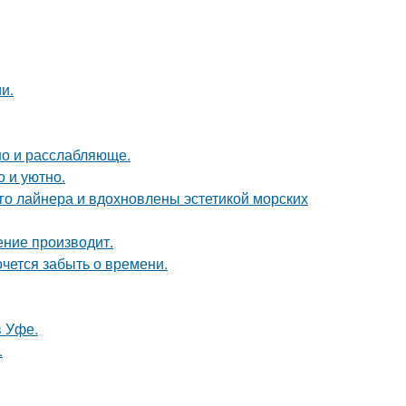
и.
но и расслабляюще.
о и уютно.
го лайнера и вдохновлены эстетикой морских
ение производит.
хочется забыть о времени.
в Уфе.
.