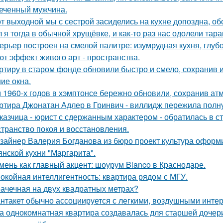
еченный мужчина.
от выходной мы с сестрой засиделись на кухне допоздна, об
 я тогда в обычной хрущёвке, и как-то раз нас одолели тара
ерьер построен на смелой палитре: изумрудная кухня, глуб
ют эффект живого арт - пространства.
ртиру в старом фонде обновили быстро и смело, сохранив и
ие окна.
 1960-х годов в хэмптонсе бережно обновили, сохранив ат
ртира Джонатан Адлер в Гринвич - виллидж пережила полну
казчица - юрист с сдержанным характером - обратилась в ст
странство покоя и восстановления.
зайнер Валерия Богданова из бюро проект культура оформ
янской кухни "Маргарита".
мень как главный акцент: шоурум Blanco в Краснодаре.
окойная интеллигентность: квартира рядом с МГУ.
ачечная на двух квадратных метрах?
нтакет обычно ассоциируется с легкими, воздушными интер
а однокомнатная квартира создавалась для старшей дочери