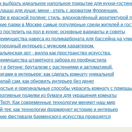
к выбрать идеальное напольное покрытие для кухни-гостин
лаццо для души: мини - отель с ароматом Флоренции.
фе в красной поляне: стиль, вдохновлённый архитектурой 
кие парки в Москве самые популярные среди жителей и гос
о постелить на пол в кухне: основные варианты и советы
еимущества навеса из поликарбоната для бассейна на ули
городный интерьер с мужским характером.
альянская арт - вилла как пространство искусства.
еимущества штакетного забора из профнастила
т в бетоне: брутализм с растениями и автоматикой.
игами в интерьере: как сделать комнату уникальной
елай сам: как обновить интерьер без денег
остые и оригинальные способы украсить комнату с помощь
еативные поделки из бумаги для украшения комнаты
-Tech: Как современные технологии меняют наш мир
й-тек: как технологии формируют историю и интерьер
кие фестивали барменского искусства проводятся