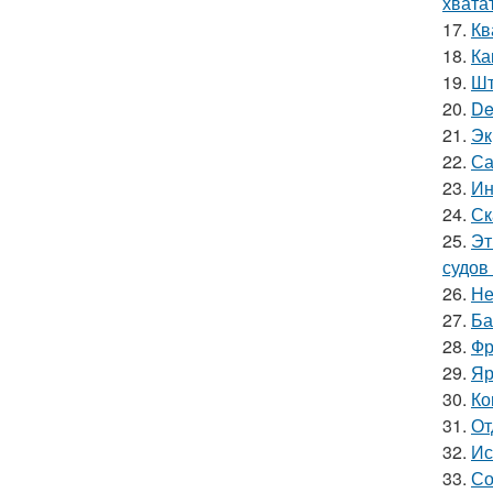
хватат
17.
Кв
18.
Ка
19.
Шт
20.
De
21.
Эк
22.
Са
23.
Ин
24.
Ск
25.
Эт
судов
26.
Не
27.
Ба
28.
Фр
29.
Яр
30.
Ко
31.
От
32.
Ис
33.
Со