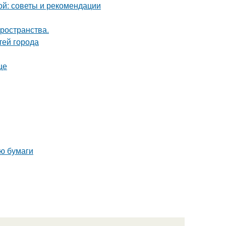
ой: советы и рекомендации
пространства.
тей города
це
ю бумаги