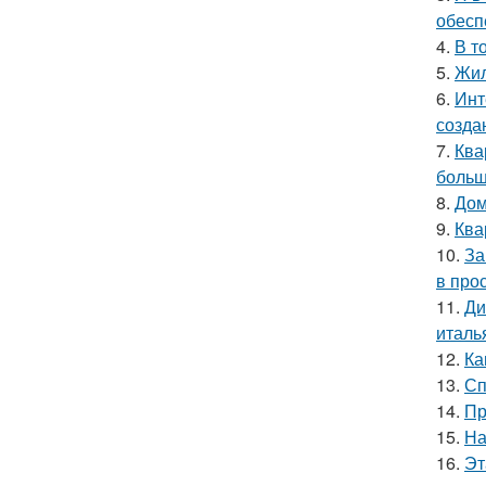
обесп
4.
В т
5.
Жил
6.
Инт
созда
7.
Ква
больш
8.
Дом
9.
Ква
10.
За
в про
11.
Ди
италь
12.
Ка
13.
Сп
14.
Пр
15.
На
16.
Эт