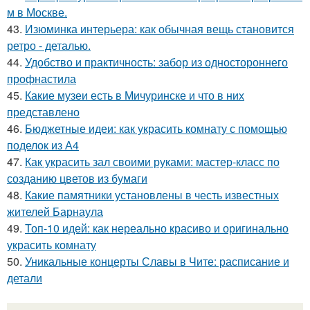
м в Москве.
43.
Изюминка интерьера: как обычная вещь становится
ретро - деталью.
44.
Удобство и практичность: забор из одностороннего
профнастила
45.
Какие музеи есть в Мичуринске и что в них
представлено
46.
Бюджетные идеи: как украсить комнату с помощью
поделок из А4
47.
Как украсить зал своими руками: мастер-класс по
созданию цветов из бумаги
48.
Какие памятники установлены в честь известных
жителей Барнаула
49.
Топ-10 идей: как нереально красиво и оригинально
украсить комнату
50.
Уникальные концерты Славы в Чите: расписание и
детали