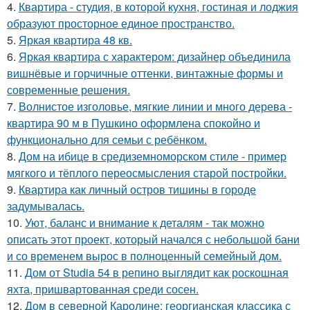
4.
Квартира - студия, в которой кухня, гостиная и лоджия
образуют просторное единое пространство.
5.
Яркая квартира 48 кв.
6.
Яркая квартира с характером: дизайнер объединила
вишнёвые и горчичные оттенки, винтажные формы и
современные решения.
7.
Волнистое изголовье, мягкие линии и много дерева -
квартира 90 м в Пушкино оформлена спокойно и
функционально для семьи с ребёнком.
8.
Дом на ибице в средиземноморском стиле - пример
мягкого и тёплого переосмысления старой постройки.
9.
Квартира как личный остров тишины в городе
задумывалась.
10.
Уют, баланс и внимание к деталям - так можно
описать этот проект, который начался с небольшой бани
и со временем вырос в полноценный семейный дом.
11.
Дом от Studia 54 в репино выглядит как роскошная
яхта, пришвартованная среди сосен.
12.
Дом в северной Каролине: георгианская классика с