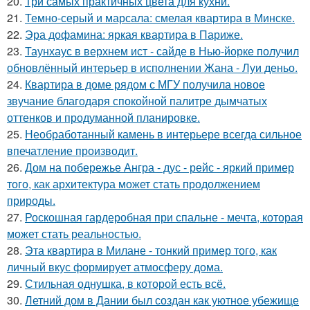
20.
Три самых практичных цвета для кухни.
21.
Темно-серый и марсала: смелая квартира в Минске.
22.
Эра дофамина: яркая квартира в Париже.
23.
Таунхаус в верхнем ист - сайде в Нью-йорке получил
обновлённый интерьер в исполнении Жана - Луи деньо.
24.
Квартира в доме рядом с МГУ получила новое
звучание благодаря спокойной палитре дымчатых
оттенков и продуманной планировке.
25.
Необработанный камень в интерьере всегда сильное
впечатление производит.
26.
Дом на побережье Ангра - дус - рейс - яркий пример
того, как архитектура может стать продолжением
природы.
27.
Роскошная гардеробная при спальне - мечта, которая
может стать реальностью.
28.
Эта квартира в Милане - тонкий пример того, как
личный вкус формирует атмосферу дома.
29.
Стильная однушка, в которой есть всё.
30.
Летний дом в Дании был создан как уютное убежище