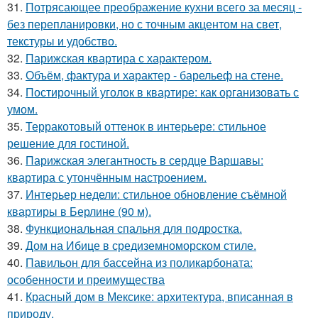
31.
Потрясающее преображение кухни всего за месяц -
без перепланировки, но с точным акцентом на свет,
текстуры и удобство.
32.
Парижская квартира с характером.
33.
Объём, фактура и характер - барельеф на стене.
34.
Постирочный уголок в квартире: как организовать с
умом.
35.
Терракотовый оттенок в интерьере: стильное
решение для гостиной.
36.
Парижская элегантность в сердце Варшавы:
квартира с утончённым настроением.
37.
Интерьер недели: стильное обновление съёмной
квартиры в Берлине (90 м).
38.
Функциональная спальня для подростка.
39.
Дом на Ибице в средиземноморском стиле.
40.
Павильон для бассейна из поликарбоната:
особенности и преимущества
41.
Красный дом в Мексике: архитектура, вписанная в
природу.