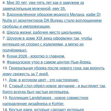
4.
Мне 30 лет, уже пять лет как я замужем за
замечательным мужчиной, ему 35.
5.
Вдохновлённое образом модного Милана, кафе Di
Nulla от архитекторов DA Bureau стало воплощением
свободы и импровизации.
6.
Школа жизни: рабочее место школьника.
7.
Шоурум в доме XIX века оформлен так, чтобы
интерьер не спорил с изделиями, а мягко их
подчёркивал.
8.
Кухни 2026 - коротко о главном.
9.
Французское утро в самом центре Нью-йорка.
10.
Генеральная уборка после нового года: как вернуть
дому свежесть за 7 дней.
11.
Дом, в котором цвет - это настроение.
12.
Старый стол обрёл новое звучание - и выглядит так,
будто всегда был частью интерьера.
13.
Коллекция Landshapes - новое совместное
направление дизайнера и Kohler.
14.
Крутые идеи, которые сделают интерьер