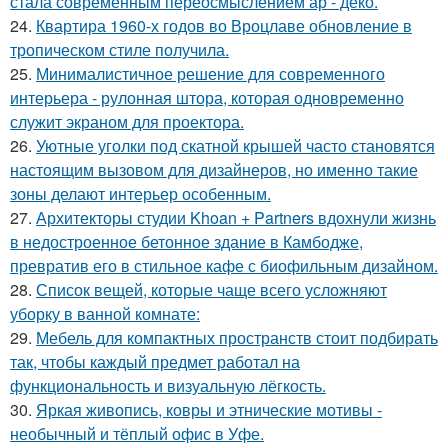
стала современным переосмыслением ар - деко.
24.
Квартира 1960-х годов во Вроцлаве обновление в
тропическом стиле получила.
25.
Минималистичное решение для современного
интерьера - рулонная штора, которая одновременно
служит экраном для проектора.
26.
Уютные уголки под скатной крышей часто становятся
настоящим вызовом для дизайнеров, но именно такие
зоны делают интерьер особенным.
27.
Архитекторы студии Khoan + Partners вдохнули жизнь
в недостроенное бетонное здание в Камбодже,
превратив его в стильное кафе с биофильным дизайном.
28.
Список вещей, которые чаще всего усложняют
уборку в ванной комнате:
29.
Мебель для компактных пространств стоит подбирать
так, чтобы каждый предмет работал на
функциональность и визуальную лёгкость.
30.
Яркая живопись, ковры и этнические мотивы -
необычный и тёплый офис в Уфе.