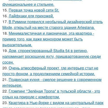
функциональнее и стильнее.
15.
Первая точка новой сети St.
16.
Лайфхаки для прихожей.
17.
В Римини появился необычный дизайнерский отель
Mode, открытый на месте старого здания Arlesiana.
18.
Минималистичная и лаконичная, эта квартира -
пример того, как даже монохром может быть
выразительным.
19.
Дом, спроектированный Studia 54 в репино,
напоминает роскошную яхту, пришвартованную среди
сосен.
20.
Очень атмосферный проект, где интерьер стал не
просто фоном, а продолжением семейной истории.
21.
Подвесная кухня - смелое решение в современном
интерьере.
22.
Глэмпинг "Зелёная Тропа" в тульской области - это
отдых на природе с комфортом.
23.
Квартира в Нью-йорке с видом на центральный парк