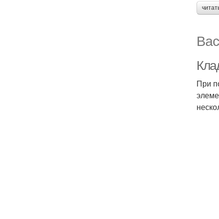
читат
Вас
Кла
При п
элеме
неско