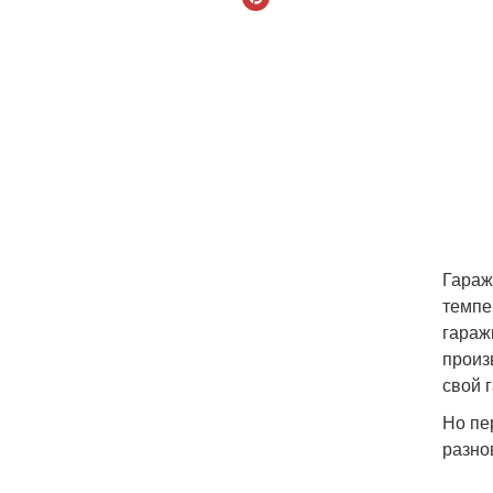
Гараж
темпе
гараж
произ
свой 
Но пе
разно