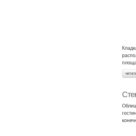
Кладк
распо
площа
читат
Сте
Облиц
гости
конеч