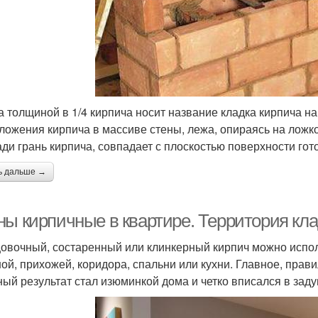
а толщиной в 1/4 кирпича носит название кладка кирпича на 
ложения кирпича в массиве стены, лежа, опираясь на ложко
ди грань кирпича, совпадает с плоскостью поверхности гот
ь дальше →
ны кирпичные в квартире. Территория кла
овочный, состаренный или клинкерный кирпич можно испол
ной, прихожей, коридора, спальни или кухни. Главное, прав
ный результат стал изюминкой дома и четко вписался в зад