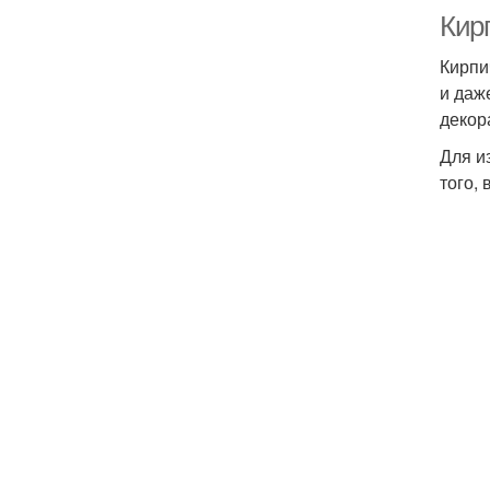
Кирп
Кирпи
и даж
декор
Для и
того,