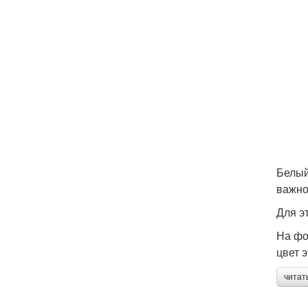
Белый
важно
Для э
На фо
цвет 
читат