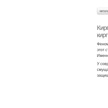
читат
Кир
кир
Феном
этот 
Именн
У сов
смуща
защищ