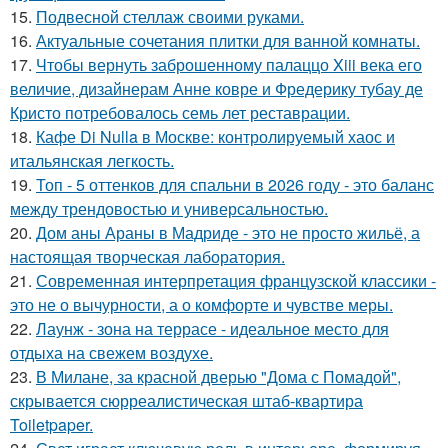
15.
Подвесной стеллаж своими руками.
16.
Актуальные сочетания плитки для ванной комнаты.
17.
Чтобы вернуть заброшенному палаццо Xiii века его
величие, дизайнерам Анне ковре и Фредерику тубау де
Кристо потребовалось семь лет реставрации.
18.
Кафе Di Nulla в Москве: контролируемый хаос и
итальянская легкость.
19.
Топ - 5 оттенков для спальни в 2026 году - это баланс
между трендовостью и универсальностью.
20.
Дом аны Араны в Мадриде - это не просто жильё, а
настоящая творческая лаборатория.
21.
Современная интерпретация французской классики -
это не о вычурности, а о комфорте и чувстве меры.
22.
Лаунж - зона на террасе - идеальное место для
отдыха на свежем воздухе.
23.
В Милане, за красной дверью "Дома с Помадой",
скрывается сюрреалистическая штаб-квартира
Toiletpaper.