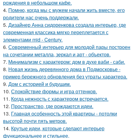
рождения в небольшом кафе.
4.
Помню, когда мы с мужем начали жить вместе, его
родители нас очень поддержали.
5.
Дизайнер Анна сидоренкова создала интерьер, где
современная классика мягко переплетается с
элементами mid - Century.
6.
Современный интерьер для молодой пары построен
на сочетании металла, зеркал и арт - объектов.
7.
Минимализм с характером: дом в духе ваби - саби.
8.
Новая жизнь деревянного дома в Подмосковье -
пример бережного обновления без утраты характера.
9.
Дом с историей и будущим.
10.
Спокойствие формы и игра оттенков.
11.
Когда нежность с характером встречается.
12.
Пространство, где рождаются идеи.
13.
Главная особенность этой квартиры - потолки
высотой почти пять метров.
14.
Крутые идеи, которые сделают интерьер
функциональнее и стильнее.