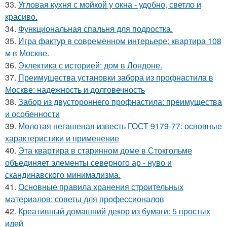
33.
Угловая кухня с мойкой у окна - удобно, светло и
красиво.
34.
Функциональная спальня для подростка.
35.
Игра фактур в современном интерьере: квартира 108
м в Москве.
36.
Эклектика с историей: дом в Лондоне.
37.
Преимущества установки забора из профнастила в
Москве: надежность и долговечность
38.
Забор из двустороннего профнастила: преимущества
и особенности
39.
Молотая негашеная известь ГОСТ 9179-77: основные
характеристики и применение
40.
Эта квартира в старинном доме в Стокгольме
объединяет элементы северного ар - нуво и
скандинавского минимализма.
41.
Основные правила хранения строительных
материалов: советы для профессионалов
42.
Креативный домашний декор из бумаги: 5 простых
идей