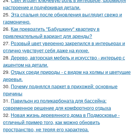
24.
Свет играет ключевую роль в интерьере, формируя
настроение и подчёркивая детали.
25.
Эта спальня после обновления выглядит свежо и
гармонично.
26.
Как превратить "Бабушкину" квартиру в
привлекательный вариант для аренды?
27.
Розовый цвет уверенно закрепился в интерьерах и
отлично чувствует себя даже на кухне.
28.
Дерево, авторская мебель и искусство - интерьер с
акцентом на детали.
29.
Отдых среди природы - с видом на холмы и цветущие
деревья.
30.
Почему поднялся паркет в прихожей: основные
причины
31.
Павильон из поликарбоната для бассейна:
современное решение для комфортного отдыха
32.
Новая жизнь деревянного дома в Подмосковье -
отличный пример того, как можно обновить
пространство, не теряя его характера.