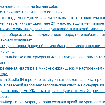
ую лоджию выбрали бы для себя:
ая прихожая нравится вам больше?
ню, когда мы с мужем начали жить вместе, его родители на
же пять лет как замужем, мне 27, у нас есть дочь - ей четыре 
ни часто слышат упрёки в неряшливости и плохой гигиене, 
 на побережье стал продолжением природного пейзажа - инт
атно его усиливает.
ртиру в старом фонде обновили быстро и смело, сохранив и
ие окна.
 в Нью-йорке с интерьерами Жана - Луи деньо - пример того
менно.
ременная квартира в Минске с французским настроением - 
теру.
м от Studia 54 в репино выглядит как роскошная яхта, при
м в северной Каролине: георгианская классика с сюрпризом
купеческом доме XIX века открылся бутик - отель "Хоромы" -
феры.
зайнер лилия Асфандиярова создала яркий, но уравновеше