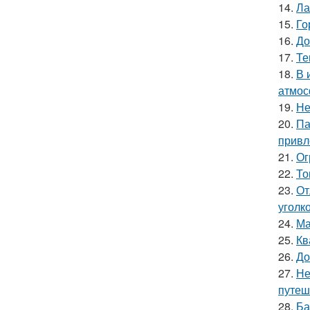
14.
Ла
15.
Го
16.
До
17.
Те
18.
В 
атмос
19.
Не
20.
Па
привл
21.
Ог
22.
То
23.
От
уголк
24.
Ма
25.
Кв
26.
До
27.
Не
путеш
28.
Ба