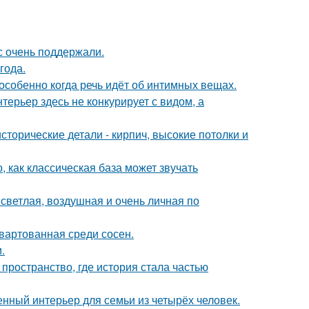
с очень поддержали.
года.
особенно когда речь идёт об интимных вещах.
ерьер здесь не конкурирует с видом, а
сторические детали - кирпич, высокие потолки и
, как классическая база может звучать
светлая, воздушная и очень личная по
швартованная среди сосен.
.
 пространство, где история стала частью
нный интерьер для семьи из четырёх человек.