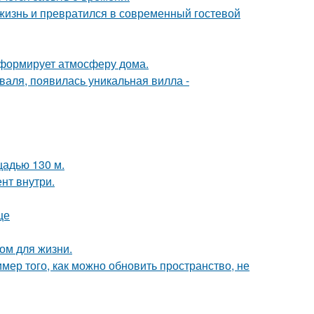
жизнь и превратился в современный гостевой
с формирует атмосферу дома.
валя, появилась уникальная вилла -
щадью 130 м.
нт внутри.
це
ом для жизни.
мер того, как можно обновить пространство, не