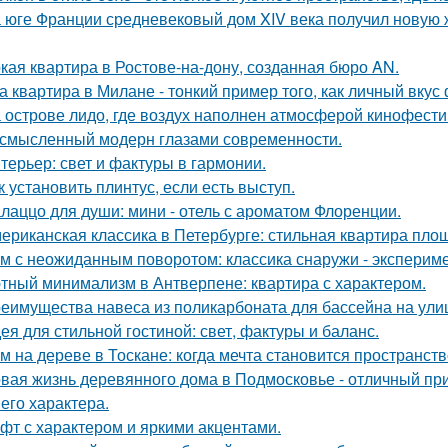
 юге Франции средневековый дом XIV века получил новую 
кая квартира в Ростове-на-дону, созданная бюро AN.
а квартира в Милане - тонкий пример того, как личный вку
 острове лидо, где воздух наполнен атмосферой кинофести
смысленный модерн глазами современности.
терьер: свет и фактуры в гармонии.
к установить плинтус, если есть выступ.
лаццо для души: мини - отель с ароматом Флоренции.
ериканская классика в Петербурге: стильная квартира пло
м с неожиданным поворотом: классика снаружи - экспериме
тный минимализм в Антверпене: квартира с характером.
еимущества навеса из поликарбоната для бассейна на ули
ея для стильной гостиной: свет, фактуры и баланс.
м на дереве в Тоскане: когда мечта становится пространств
вая жизнь деревянного дома в Подмосковье - отличный при
 его характера.
фт с характером и яркими акцентами.