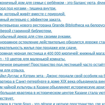
коничный дом для семьи с ребёнком - это баланс уюта, фун
род под ногами - тишина внутри.
м, который живёт вместе с природой.
мный интерьер с эффектом заката.
интерьерах нового ресторана Grande Bibliotheca на белору
ферой старинной библиотеки.
обычный декор для стен своими руками.
норамное остекление действительно обходится дороже ста
екательность жилья при продаже или сдаче.
ромная черная лестница и 400 000 кирпичей: книжный магаз
п - 10 цветов для маленькой комнаты.
личное решение! Пространство под лестницей часто остаё
ом для отдыха.
йкл Дуглас и Кэтрин зета - Джонс продали свой особняк на 
артира в Санкт-петербурге в доме XIX века объединила вин
м чайной культуры в Казани объединяет историческую архи
большая квартира в историческом центре Казани стала ую
ествует.
лкон в стиле бохо - это лёгкое и уютное пространство, где 