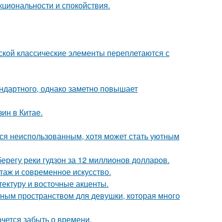
кциональности и спокойствия.
сской классические элементы переплетаются с
ндартного, однако заметно повышает
ин в Китае.
тся неиспользованным, хотя может стать уютным
берегу реки гудзон за 12 миллионов долларов.
таж и современное искусство.
тектуру и восточные акценты.
тным пространством для девушки, которая много
хочется забыть о времени.