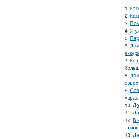
1.
Как
2.
Как
3.
Пом
4.
Я у
5.
Пар
6.
Дом
аккур
7.
Ква
больш
8.
Дом
совре
9.
Сов
харак
10.
До
11.
До
12.
В 
атмос
13.
Ди