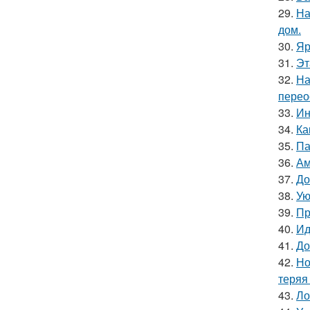
29.
На
дом.
30.
Яр
31.
Эт
32.
На
перео
33.
Ин
34.
Ка
35.
Па
36.
Ам
37.
До
38.
Ую
39.
Пр
40.
Ид
41.
До
42.
Но
теряя
43.
Ло