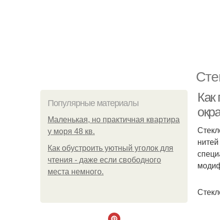
Сте
Как
Популярные материалы
окра
Маленькая, но практичная квартира
Стекл
у моря 48 кв.
нитей
Как обустроить уютный уголок для
специ
чтения - даже если свободного
модиф
места немного.
Стекл