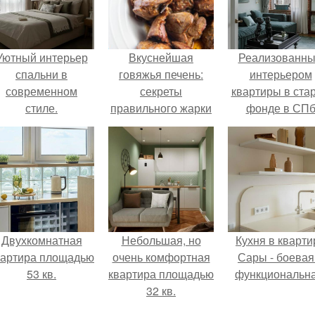
Уютный интерьер
Вкуснейшая
Реализованн
спальни в
говяжья печень:
интерьером
современном
секреты
квартиры в ста
стиле.
правильного жарки
фонде в СП
делимся.
Двухкомнатная
Небольшая, но
Кухня в кварти
вартира площадью
очень комфортная
Сары - боевая
53 кв.
квартира площадью
функциональна
32 кв.