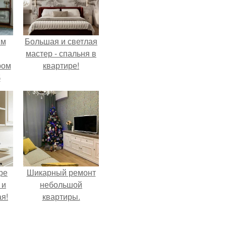
ым
Большая и светлая
мастер - спальня в
ром
квартире!
б
ре
Шикарный ремонт
 и
небольшой
я!
квартиры.