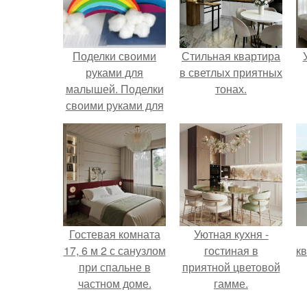
Поделки своими
Стильная квартира
руками для
в светлых приятных
малышей. Поделки
тонах.
своими руками для
детей из бумаги и
картона
Гостевая комната
Уютная кухня -
17, 6 м 2 с санузлом
гостиная в
к
при спальне в
приятной цветовой
частном доме.
гамме.