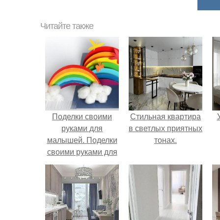
Читайте также
Поделки своими
Стильная квартира
руками для
в светлых приятных
малышей. Поделки
тонах.
своими руками для
детей из бумаги и
картона