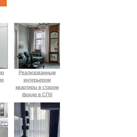
ую
Реализованным
ля
интерьером
квартиры в старом
фонде в СПб
делимся.