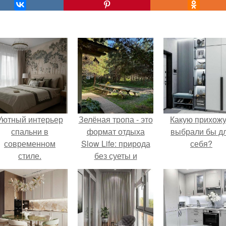
Уютный интерьер
Зелёная тропа - это
Какую прихож
спальни в
формат отдыха
выбрали бы д
современном
Slow Life: природа
себя?
стиле.
без суеты и
комфорт без
лишнего.