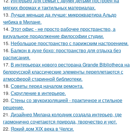
12.
Интерьер для семьи с двумя детьми построен на
мягких формах и тактильных материалах.
13.
Лучше меньше да лучше: микроквартира Альдо
чибика в Милане.
14.
Этот офис - не просто рабочее пространство, а
визуальное продолжение философии студии.
15.
Небольшое пространство с парижским настроением.
16.
Балкон в духе бохо: пространство для отдыха без
расписания.
17.
В интерьерах нового ресторана Grande Bibliotheca на
белорусской классические элементы переплетаются с
атмосферой старинной библиотеки.
18.
Советы перед началом ремонта.
19.
Скругление в интерьере.
20.
Стены со звукоизоляцией - практичное и стильное
решение.
21.
Дизайнер Милана колодник создала интерьер, где
гармонично сочетаются природа, творчество и уют.
22.
Яркий дом XIX века в Челси.