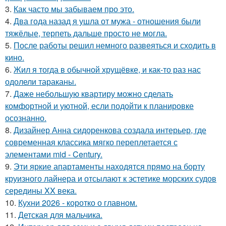
3.
Как часто мы забываем про это.
4.
Два года назад я ушла от мужа - отношения были
тяжёлые, терпеть дальше просто не могла.
5.
После работы решил немного развеяться и сходить в
кино.
6.
Жил я тогда в обычной хрущёвке, и как-то раз нас
одолели тараканы.
7.
Даже небольшую квартиру можно сделать
комфортной и уютной, если подойти к планировке
осознанно.
8.
Дизайнер Анна сидоренкова создала интерьер, где
современная классика мягко переплетается с
элементами mid - Century.
9.
Эти яркие апартаменты находятся прямо на борту
круизного лайнера и отсылают к эстетике морских судов
середины XX века.
10.
Кухни 2026 - коротко о главном.
11.
Детская для мальчика.