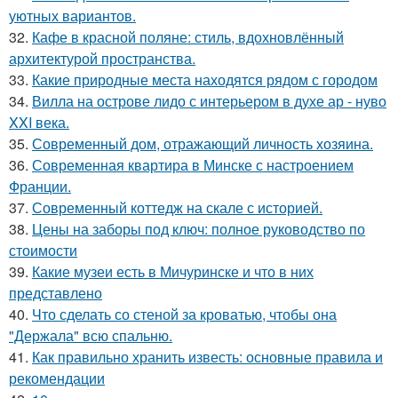
уютных вариантов.
32.
Кафе в красной поляне: стиль, вдохновлённый
архитектурой пространства.
33.
Какие природные места находятся рядом с городом
34.
Вилла на острове лидо с интерьером в духе ар - нуво
XXI века.
35.
Современный дом, отражающий личность хозяина.
36.
Современная квартира в Минске с настроением
Франции.
37.
Современный коттедж на скале с историей.
38.
Цены на заборы под ключ: полное руководство по
стоимости
39.
Какие музеи есть в Мичуринске и что в них
представлено
40.
Что сделать со стеной за кроватью, чтобы она
"Держала" всю спальню.
41.
Как правильно хранить известь: основные правила и
рекомендации