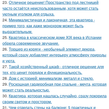
23.
Отличное решение! Пространство под лестницей
часто остаётся неиспользованным, хотя может стать
уютным уголком для отдыха.
24.
Минималистичная и лаконичная, эта квартира -
пример того, как даже монохром может быть
выразительным.
25.
Квартира в классическом доме XIX века в Испании
обрела современное звучание.
26.
Торшер из коряги - необычный элемент декора,
который сразу добавляет интерьеру атмосферу природы
и уюта.
27.
Такой хозяйственный шкаф - отличное решение для
тех, кто ценит порядок и функциональность.
28.
Дом с историей: минимализм, металл и стекло.
29.
Роскошная гардеробная при спальне - мечта, которая
может стать реальностью.
30.
Квартира, которая нашлась случайно, сразу покорила
своим светом и простором.
31.
Чем отделать стены на балконе: 5 практичных и