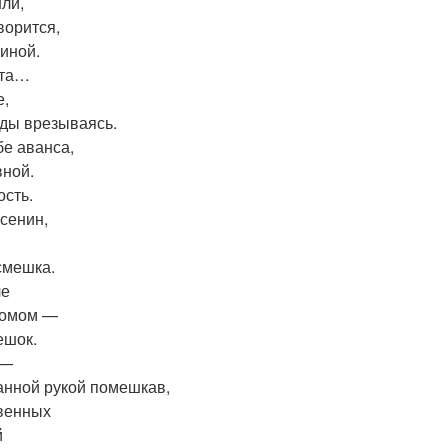
ли,
ворится,
 иной.
ота…
е,
зды врезываясь.
бе аванса,
вной.
ость.
Есенин,
смешка.
ле
комом —
ешок.
 —
анной рукой помешкав,
венных
й