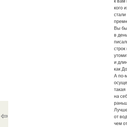
к вам
кого 
стали
премн
Вы б
в ден
писал
строк 
утоми
и дли
как Д
А по-
осуще
такая
на се
раньш
Лучше
⇦
от во
чем от