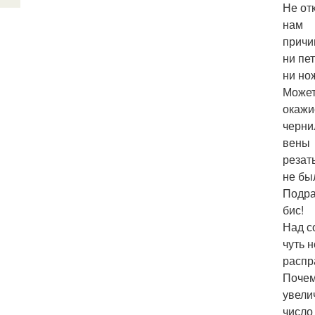
Не от
нам
причи
ни пет
ни но
Может
окажи
черни
вены
резат
не бы
Подра
бис!
Над с
чуть 
распр
Почем
увели
число