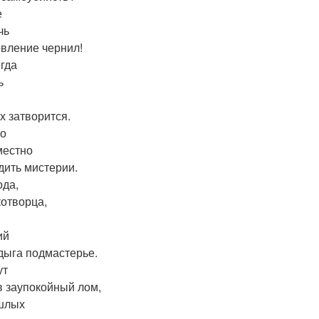
е
чь
овление чернил!
гда
ь
х затворится.
о
местно
дить мистерии.
ода,
котворца,
ий
дыга подмастерье.
ут
в заупокойный лом,
шлых