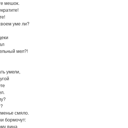
те мешок.
кратите!
те!
своем уме ли?
щеки
ал
ельный мел?!
ать умели,
ругой
ете
ел.
му?
м?
менье смяло.
ки бормочут:
му вина