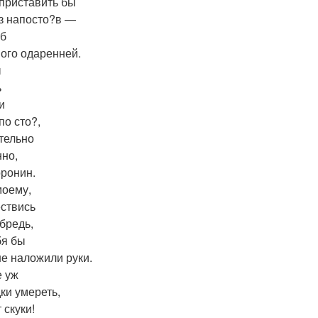
 приставить бы
из напосто?в —
 б
ого одаренней.
ы
ь
и
по сто?,
тельно
нно,
оронин.
моему,
ствись
 бредь,
бя бы
е наложили руки.
 уж
дки умереть,
 скуки!