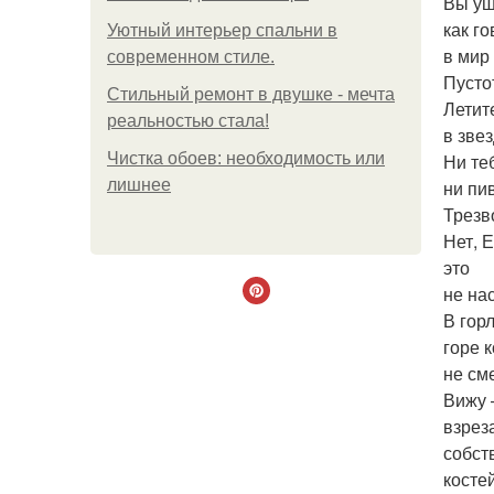
Вы уш
как го
Уютный интерьер спальни в
в мир
современном стиле.
Пуст
Стильный ремонт в двушке - мечта
Летит
реальностью стала!
в зве
Чистка обоев: необходимость или
Ни те
лишнее
ни пи
Трезв
Нет, 
это
не на
В гор
горе 
не см
Вижу
взрез
собст
косте