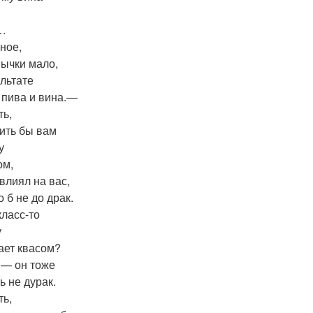
…
вное,
мычки мало,
ультате
 пива и вина.—
ть,
ить бы вам
у
ом,
 влиял на вас,
 б не до драк.
класс-то
у
ает квасом?
 — он тоже
ь не дурак.
ть,