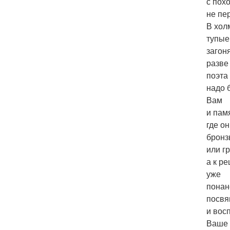
с пох
не пе
В хол
тупы
загон
разве
поэта
надо 
Вам
и пам
где он
бронз
или г
а к р
уже
понан
посв
и вос
Ваше