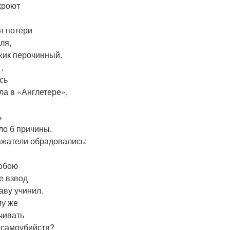
кроют
н потери
ля,
жик перочинный.
,
сь
ла в «Англетере»,
ь
ло б причины.
жатели обрадовались:
обою
не взвод
аву учинил.
у же
чивать
 самоубийств?