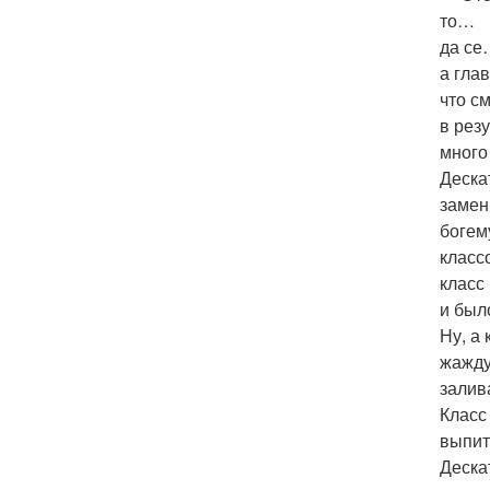
то…
да се
а гла
что с
в рез
много
Деска
замен
богем
класс
класс
и было
Ну, а 
жажд
залив
Класс
выпит
Деска