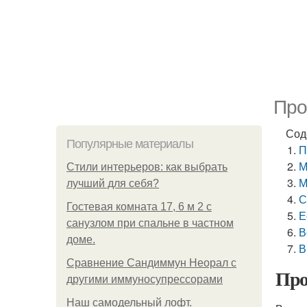
Про
Сод
Популярные материалы
П
М
Стили интерьеров: как выбрать
М
лучший для себя?
С
Гостевая комната 17, 6 м 2 с
Е
санузлом при спальне в частном
В
доме.
В
Сравнение Сандиммун Неорал с
Про
другими иммуносупрессорами
Наш самодельный лофт.