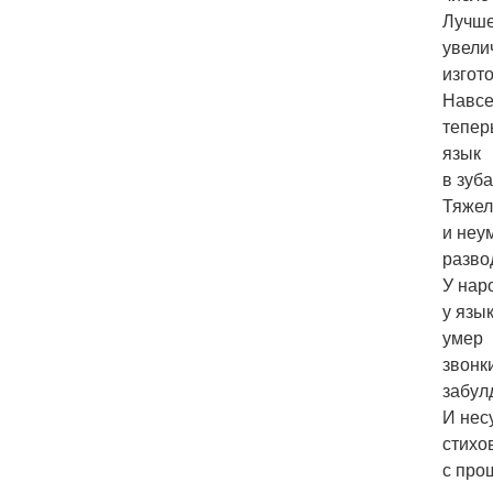
Лучш
увели
изгот
Навсе
тепер
язык
в зуба
Тяжел
и неу
разво
У нар
у язы
умер
звонк
забул
И нес
стихо
с про