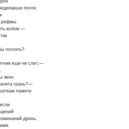
орон
ределавши почти.
м
е рифмы
ять колом —
 так
бы почтить?
ятник еще не слит,—
,
ы звон
ранита грань?—
ешеткам памяти
если
ящений
поминаний дрянь.
 имя