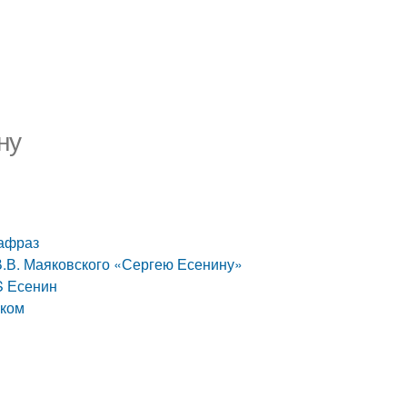
ну
рафраз
В.В. Маяковского «Сергею Есенину»
S Есенин
ском