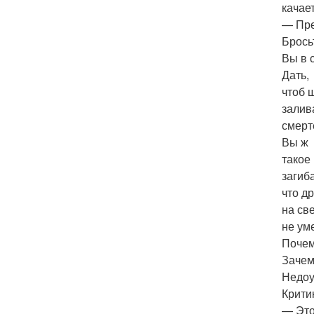
качае
— Пре
Брось
Вы в 
Дать,
чтоб 
залив
смерт
Вы ж
такое
загиб
что д
на св
не ум
Поче
Заче
Недоу
Крити
— Это