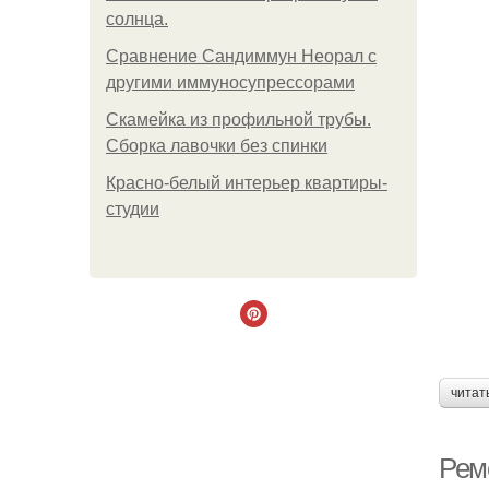
солнца.
Сравнение Сандиммун Неорал с
другими иммуносупрессорами
Скамейка из профильной трубы.
Сборка лавочки без спинки
Красно-белый интерьер квартиры-
студии
читат
Рем