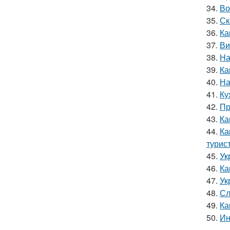
34.
Во
35.
Ск
36.
Ка
37.
Ви
38.
На
39.
Ка
40.
На
41.
Ку
42.
Пр
43.
Ка
44.
Ка
турис
45.
Ук
46.
Ка
47.
Ук
48.
Сл
49.
Ка
50.
Ин