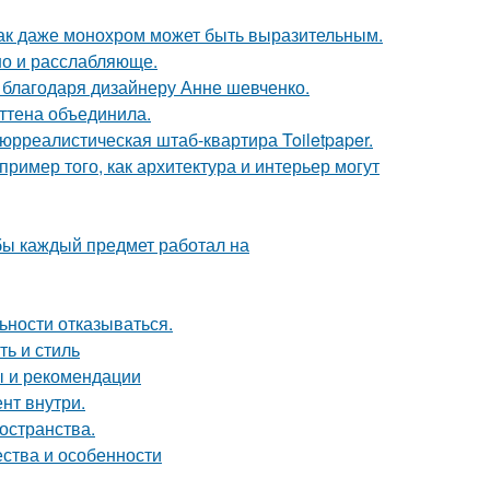
 как даже монохром может быть выразительным.
но и расслабляюще.
 благодаря дизайнеру Анне шевченко.
эттена объединила.
юрреалистическая штаб-квартира Toiletpaper.
ример того, как архитектура и интерьер могут
обы каждый предмет работал на
ьности отказываться.
ть и стиль
ы и рекомендации
нт внутри.
остранства.
ества и особенности