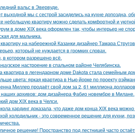
ледний вальс в Эвервуде.
от выходной мы с сестрой засиделись на кухне допоздна, об
е небольшую квартиру можно сделать комфортной и уютной,
рум в доме XIX века оформлен так, чтобы интерьер не спор
ская для мальчика.
 квартиру на набережной Казанки дизайнер Тамара Стругов
ерьер, который не нуждается в громких словах.
, в котором разрешено всё.
нцузское настроение в спальном районе Челябинска.
а квартира в легендарном доме Dakota стала семейным дом
льше цвета: яркая квартира в Нью-йорке по проекту рэйман
енна Миллер продаёт свой дом за 2, 61 миллиона долларов
 наших архивов: дом дизайнера Фабио новембре в Милане.
кий дом XIX века в Челси.
кола хардинг доказала, что даже дом конца XIX века можно 
хой холодильник - это современное решение для кухни, по
ричества.
личное решение! Пространство под лестницей часто остаё