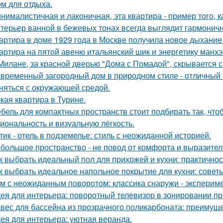
ом для отдыха.
нималистичная и лаконичная, эта квартира - пример того,
терьер ванной в бежевых тонах всегда выглядит гармонич
артира в доме 1929 года в Москве получила новое дыхание
артира на пятой авеню итальянский шик и энергетику манх
Милане, за красной дверью "Дома с Помадой", скрывается с
временный загородный дом в природном стиле - отличный п
няться с окружающей средой.
кая квартира в Турине.
бель для компактных пространств стоит подбирать так, чт
иональность и визуальную лёгкость.
тик - отель в подземелье: стиль с неожиданной историей.
большое пространство - не повод от комфорта и выразител
к выбрать идеальный пол для прихожей и кухни: практичнос
к выбрать идеальное напольное покрытие для кухни: совет
м с неожиданным поворотом: классика снаружи - экспериме
ея для интерьера: поворотный телевизор в зонировании пр
вес для бассейна из прозрачного поликарбоната: преимущ
ея для интерьера: уютная веранда.