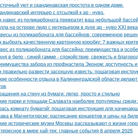
сточный уют и скандинавская простота в одном доме.
андинавский интерьер с отсылкой к ар - нуво.
к навес из поликарбоната превратит ваш небольшой бассей
лла на острове лидо с интерьером в духе ар - нуво XXI века
весы из поликарбоната для бассейнов: современное реше
к выбрать качественную картонную коробку: 7 важных крит
вес из поликарбоната для бассейна: преимущества и особ
хня в бело - синей гамме - спокойствие, свежесть и благоро
еимущества забора из профнастила Эконом: доступность и
к правильно развести засохшую известь: пошаговая инстру
кие особенности отдыха в Калининградской области делаю
тов
рашения на стену из бумаги: легко, просто и стильно
кие парки и площади Салавата наиболее популярны среди 
рась комнату бумагой: пошаговая инструкция для начинаю
ава в Магнитогорске: расписание концертов и цены на бил
кие исторические музеи Москвы рассказывают о жизни гор
тересное в мире хай-тек: главные события 8 апреля 2025