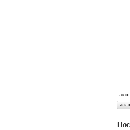
Так ж
читат
Пос