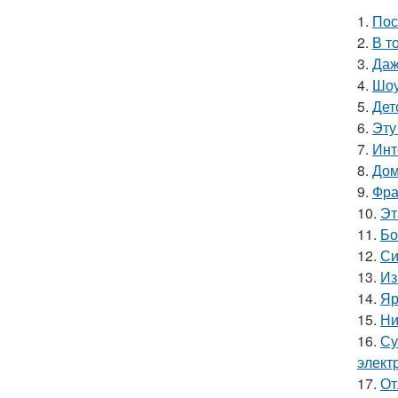
1.
Пос
2.
В т
3.
Даж
4.
Шоу
5.
Дет
6.
Эту
7.
Инт
8.
Дом
9.
Фра
10.
Эт
11.
Бо
12.
Си
13.
Из
14.
Яр
15.
Ни
16.
Су
элект
17.
От