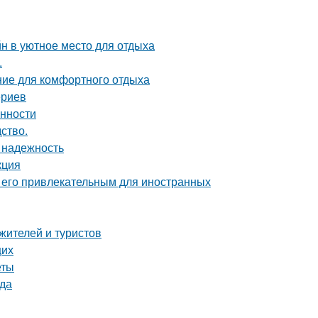
н в уютное место для отдыха
.
ние для комфортного отдыха
ериев
енности
дство.
 надежность
кция
т его привлекательным для иностранных
жителей и туристов
щих
еты
ода