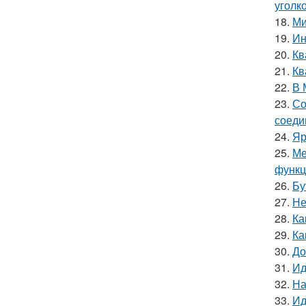
уголк
18.
Ми
19.
Ин
20.
Кв
21.
Кв
22.
В 
23.
Со
соеди
24.
Яр
25.
Ме
функц
26.
Бу
27.
Не
28.
Ка
29.
Ка
30.
До
31.
Ид
32.
На
33.
Ид