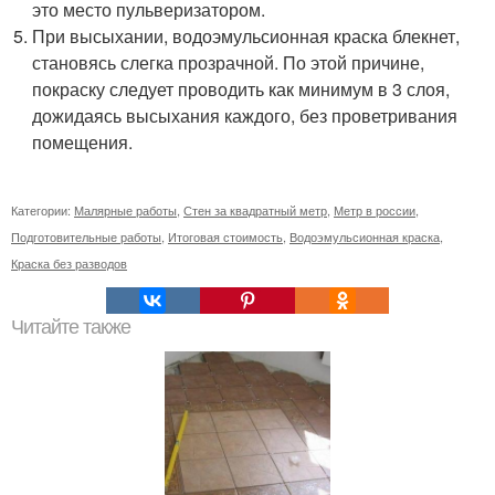
это место пульверизатором.
При высыхании, водоэмульсионная краска блекнет,
становясь слегка прозрачной. По этой причине,
покраску следует проводить как минимум в 3 слоя,
дожидаясь высыхания каждого, без проветривания
помещения.
Категории:
Малярные работы
,
Стен за квадратный метр
,
Метр в россии
,
Подготовительные работы
,
Итоговая стоимость
,
Водоэмульсионная краска
,
Краска без разводов
Читайте также