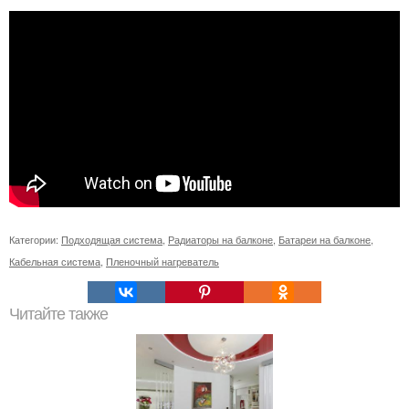
Категории:
Подходящая система
,
Радиаторы на балконе
,
Батареи на балконе
,
Кабельная система
,
Пленочный нагреватель
Читайте также