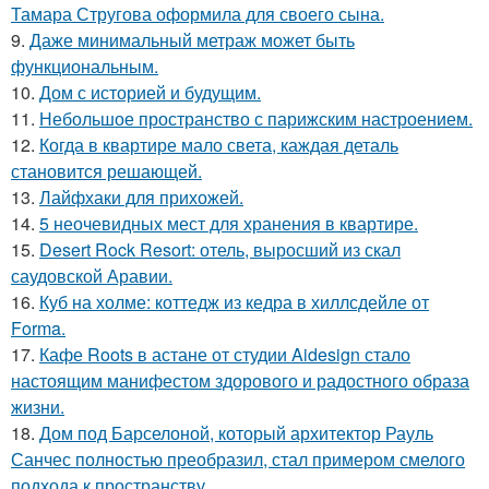
Тамара Стругова оформила для своего сына.
9.
Даже минимальный метраж может быть
функциональным.
10.
Дом с историей и будущим.
11.
Небольшое пространство с парижским настроением.
12.
Когда в квартире мало света, каждая деталь
становится решающей.
13.
Лайфхаки для прихожей.
14.
5 неочевидных мест для хранения в квартире.
15.
Desert Rock Resort: отель, выросший из скал
саудовской Аравии.
16.
Куб на холме: коттедж из кедра в хиллсдейле от
Forma.
17.
Кафе Roots в астане от студии Aidesign стало
настоящим манифестом здорового и радостного образа
жизни.
18.
Дом под Барселоной, который архитектор Рауль
Санчес полностью преобразил, стал примером смелого
подхода к пространству.