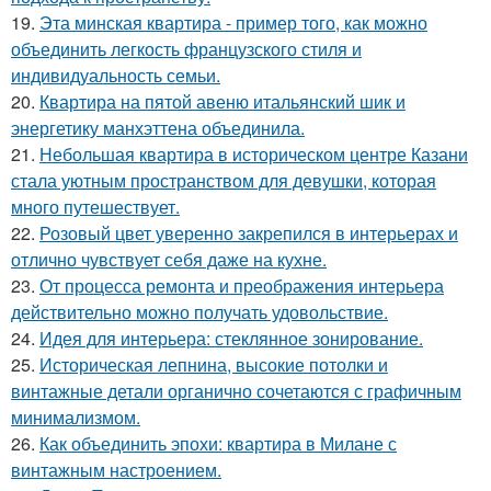
19.
Эта минская квартира - пример того, как можно
объединить легкость французского стиля и
индивидуальность семьи.
20.
Квартира на пятой авеню итальянский шик и
энергетику манхэттена объединила.
21.
Небольшая квартира в историческом центре Казани
стала уютным пространством для девушки, которая
много путешествует.
22.
Розовый цвет уверенно закрепился в интерьерах и
отлично чувствует себя даже на кухне.
23.
От процесса ремонта и преображения интерьера
действительно можно получать удовольствие.
24.
Идея для интерьера: стеклянное зонирование.
25.
Историческая лепнина, высокие потолки и
винтажные детали органично сочетаются с графичным
минимализмом.
26.
Как объединить эпохи: квартира в Милане с
винтажным настроением.