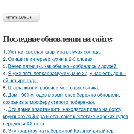
читать дальше →
Последние обновления на сайте:
1.
Уютная светлая квартира в лучах солнца.
2.
Опишите интерьер кухни в 2-3 словах.
3.
Вечер пятницы, как обычно - собрались у друзей.
4.
Я уже пять лет как замужем, мне 27, у нас есть дочь -
ей четыре года.
5.
Школа жизни: рабочее место школьника.
6.
Дом 1960-х годов в хэмптонсе бережно обновили,
сохранив атмосферу старого побережья.
7.
Эти яркие апартаменты находятся прямо на борту
круизного лайнера и отсылают к эстетике морских судов
середины XX века.
8.
Эту квартиру на набережной Казанки дизайнер