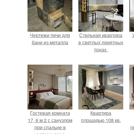
Чертежи печи для
Стильная квартира
бани из металла
в светлых приятных
тонах.
Гостевая комната
Квартира
17, 6 м 2 с санузлом
площадью 108 кв.
при спальне в
п