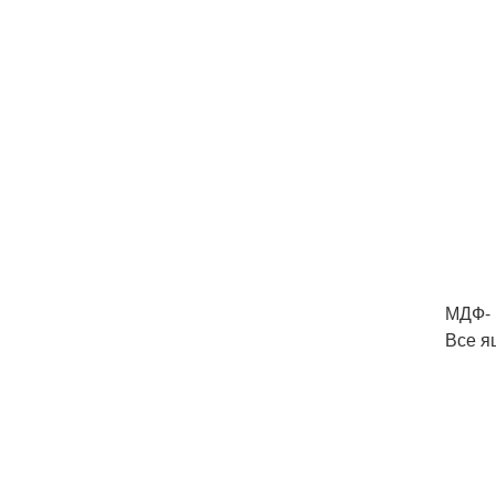
МДФ- 
Все я