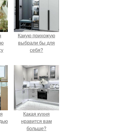
н
Какую прихожую
ую
выбрали бы для
су
себя?
я
Какая кухня
дью
нравится вам
больше?