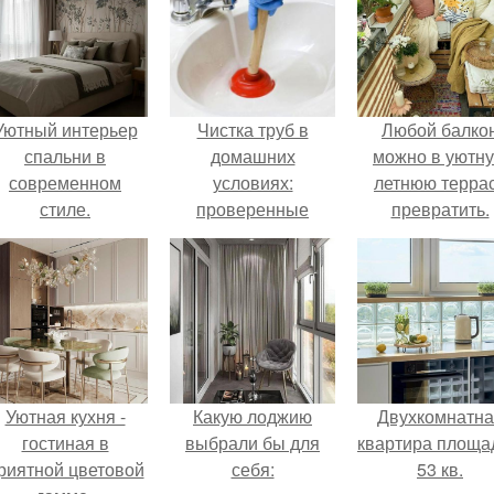
Уютный интерьер
Чистка труб в
Любой балко
спальни в
домашних
можно в уютн
современном
условиях:
летнюю терра
стиле.
проверенные
превратить.
методы
Уютная кухня -
Какую лоджию
Двухкомнатна
гостиная в
выбрали бы для
квартира площа
риятной цветовой
себя:
53 кв.