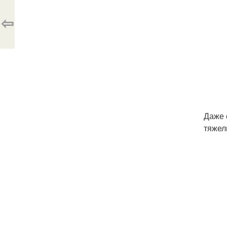
⇦
Даже 
тяжел