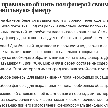
 правильно обшить пол фанерой свои
авильную» фанеру
на фанеры берется в зависимости от уровня перепадов ста
ного покрытия. Под ковролин и линолеум можно положить 
ьных покрытий не требуется идеального выравнивая. Ламин
му фанеру для основы следует выбирать толщиной не мене
овет! Для большей надежности и прочности под паркет и л
 не меньше толщины финишного напольного покрытия.
окупке необходимо обратить внимание на марку фанеры. Дл
ать марку ФК или ФСФ. Марка ФК в своем составе не соде
иалом. Этот материал имеет среднюю влагостойкость и уст
ыборе фанеры для выравнивания пола необходимо обраща
ыборе фанеры для выравнивания пола необходимо обраща
омещений с повышенной влажностью и перепадами темпера
 износоустойчив и отличается механической прочностью. Та
ьзованию при его изготовлении фенолформальдегидных кле