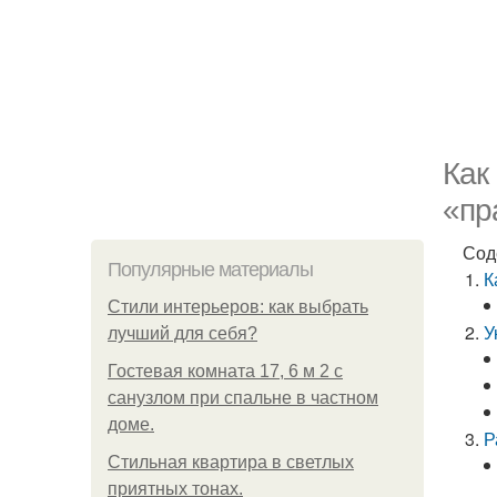
Как
«пр
Сод
Популярные материалы
К
Стили интерьеров: как выбрать
У
лучший для себя?
Гостевая комната 17, 6 м 2 с
санузлом при спальне в частном
доме.
Р
Стильная квартира в светлых
приятных тонах.