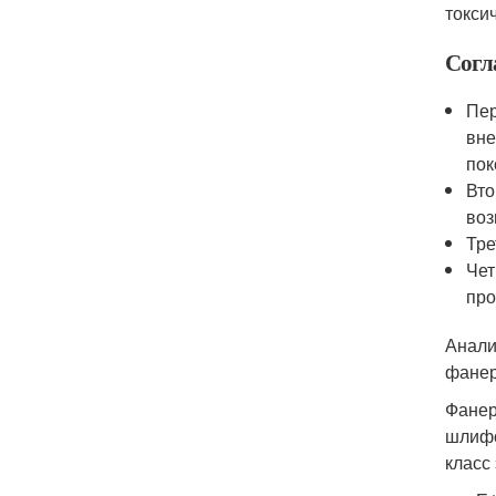
токси
Согл
Пер
вне
пок
Вто
воз
Тре
Чет
про
Анали
фанер
Фанер
шлифо
класс