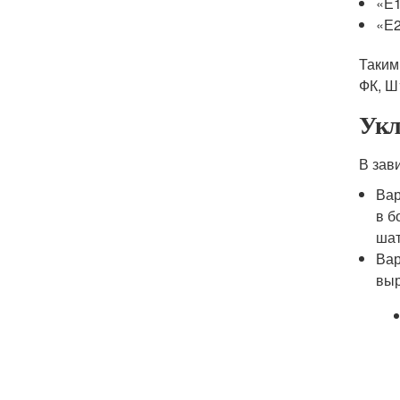
«Е1
«Е2
Таким
ФК, Ш
Укл
В зав
Вар
в б
шат
Вар
выр