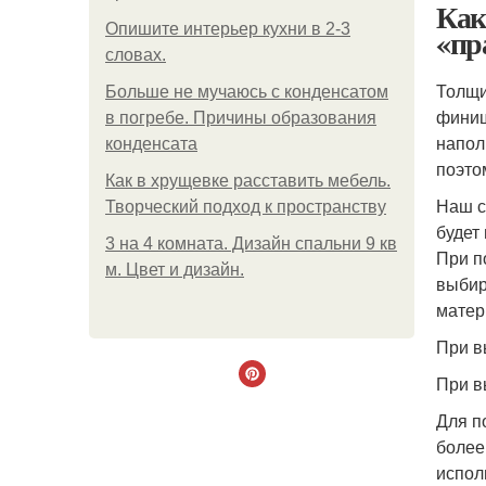
Как
Опишите интерьер кухни в 2-3
«пр
словах.
Толщи
Больше не мучаюсь с конденсатом
финиш
в погребе. Причины образования
напол
конденсата
поэто
Как в хрущевке расставить мебель.
Наш с
Творческий подход к пространству
будет
3 на 4 комната. Дизайн спальни 9 кв
При п
м. Цвет и дизайн.
выбир
матер
При в
При в
Для п
более
испол