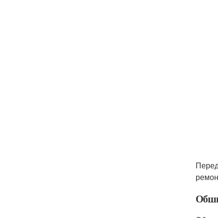
Перед
ремон
Обши