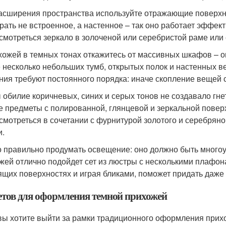
асширения пространства используйте отражающие поверхн
рать не встроенное, а настенное – так оно работает эффе
 смотреться зеркало в золоченой или серебристой раме или
хожей в темных тонах откажитесь от массивных шкафов – о
 несколько небольших тумб, открытых полок и настенных в
ния требуют постоянного порядка: иначе скопление вещей
 обилие коричневых, синих и серых тонов не создавало гн
е предметы с полированной, глянцевой и зеркальной повер
 смотреться в сочетании с фурнитурой золотого и серебряног
и.
 правильно продумать освещение: оно должно быть много
жей отлично подойдет сет из люстры с несколькими плафона
ящих поверхностях и играя бликами, поможет придать даж
ветов для оформления темной прихожей
вы хотите выйти за рамки традиционного оформления прихо