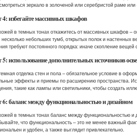
 смотреться зеркало в золоченой или серебристой раме или
т 4: избегайте массивных шкафов
хожей в темных тонах откажитесь от массивных шкафов – о
 несколько небольших тумб, открытых полок и настенных в
ния требуют постоянного порядка: иначе скопление вещей
т 5: использование дополнительных источников ос
темная отделка стен и пола – обязательное условие в офо
льные эффекты и приемы по расширению пространства. Ис
ения, такие как лампы или светильники, чтобы создать илл
т 6: баланс между функциональностью и дизайном
хожей в темных тонах баланс между функциональностью и 
бывайте, что функциональность – это не менее важный факт
иональен и удобен, а также выглядит привлекательно.