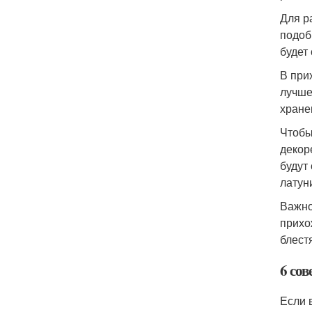
Для р
подоб
будет
В при
лучше
хране
Чтобы
декор
будут
латун
Важно
прихо
блест
6 со
Если 