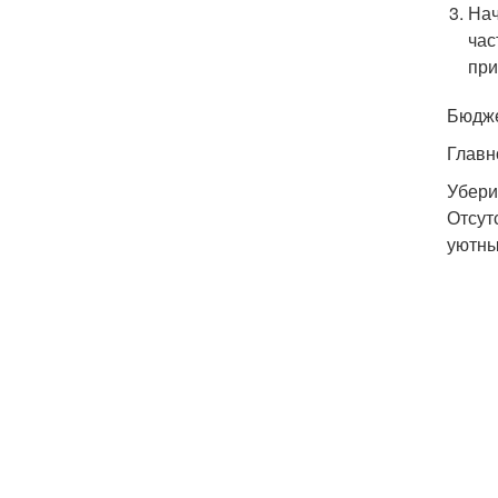
Нач
час
при
Бюдже
Главн
Убери
Отсут
уютны