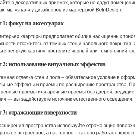
айте о декоративных приемах, которые не дадут помещению
ак, мы узнали у дизайнеров из мастерской BeInDesign.
 1: фокус на аксессуарах
интерьер квартиры предполагает обилие насыщенных тонов,
жности откажитесь от темных стен и напольного покрытия.
ьте неяркую картину, постелите черный или темно-синий ков
т 2: использование визуальных эффектов
темная отделка стен и пола – обязательное условие в офо
льные эффекты и приемы по расширению пространства. Пре
ренные проемы или арочные проемы без дверей, ведущие 
ия — вы задействуете источник естественного освещения,
т 3: отражающие поверхности
асширения пространства используйте отражающие поверхн
рать не встроенное, а настенное – так оно работает эффе