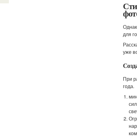
Сти
фот
Однак
для г
Расск
уже в
Созд
При р
года.
мин
сил
све
Огр
нар
ком