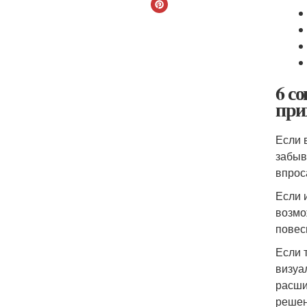
6 с
при
Если 
забыв
впрос
Если 
возмо
повес
Если 
визуа
расши
решен