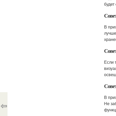
будет
Сове
В при
лучше
хране
Сове
Если 
визуа
освещ
Сове
В при
⇦
Не за
функц