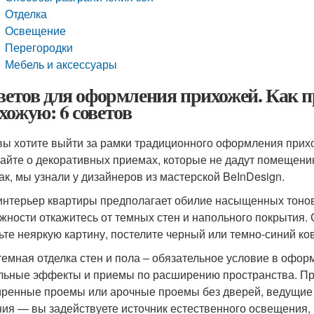
Отделка
Освещение
Перегородки
Мебель и аксессуары
оветов для оформления прихожей. Как
хожую: 6 советов
вы хотите выйти за рамки традиционного оформления прихо
айте о декоративных приемах, которые не дадут помещению
ак, мы узнали у дизайнеров из мастерской BeInDesign.
интерьер квартиры предполагает обилие насыщенных тонов,
жности откажитесь от темных стен и напольного покрытия.
ьте неяркую картину, постелите черный или темно-синий ков
темная отделка стен и пола – обязательное условие в офо
льные эффекты и приемы по расширению пространства. Пре
ренные проемы или арочные проемы без дверей, ведущие 
ия — вы задействуете источник естественного освещения,