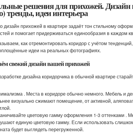
льные решения для прихожей. Дизайн 
о) тренды, идеи интерьера
о дизайн прихожей в квартире задаёт тон стильному офор
остей и помогает придерживаться единообразия в каждом 
азываем, как отремонтировать коридор с учётом тенденций,
оплощённые идеи на реальных фотографиях.
аём свежий дизайн вашей прихожей
азработке дизайна коридорчика в обычной квартире старай
имализма . Места в коридоре обычно немного. Мебель и д
ьнее визуально сжимают помещение, от активной, аляповат
тлой.
аничивайте цветовую гамму оформления 1-3 оттенками . Ме
ушают единую цветовую гамму. Если использовать слишком 
ната будет выглядеть перегруженной.