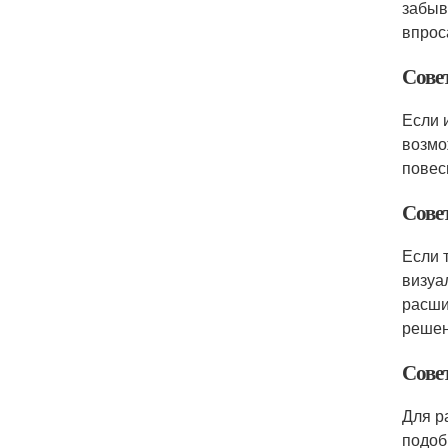
забыв
впрос
Совет
Если 
возмо
повес
Сове
Если 
визуа
расши
решен
Сове
Для р
подоб