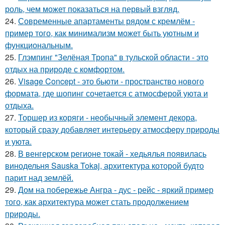
роль, чем может показаться на первый взгляд.
24.
Современные апартаменты рядом с кремлём -
пример того, как минимализм может быть уютным и
функциональным.
25.
Глэмпинг "Зелёная Тропа" в тульской области - это
отдых на природе с комфортом.
26.
Visage Concept - это бьюти - пространство нового
формата, где шопинг сочетается с атмосферой уюта и
отдыха.
27.
Торшер из коряги - необычный элемент декора,
который сразу добавляет интерьеру атмосферу природы
и уюта.
28.
В венгерском регионе токай - хедьялья появилась
винодельня Sauska Tokaj, архитектура которой будто
парит над землёй.
29.
Дом на побережье Ангра - дус - рейс - яркий пример
того, как архитектура может стать продолжением
природы.