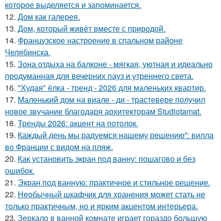
которое выделяется и запоминается.
12.
Дом как галерея.
13.
Дом, который живёт вместе с природой.
14.
Французское настроение в спальном районе
Челябинска.
15.
Зона отдыха на балконе - мягкая, уютная и идеально
продуманная для вечерних пауз и утреннего света.
16.
"Худая" ёлка - тренд - 2026 для маленьких квартир.
17.
Маленький дом на виале - ди - трастевере получил
новое звучание благодаря архитекторам Studiotamat.
18.
Тренды 2026: акцент на потолок.
19.
Каждый день мы радуемся нашему решению": вилла
во Франции с видом на пляж.
20.
Как установить экран под ванну: пошагово и без
ошибок.
21.
Экран под ванную: практичное и стильное решение.
22.
Необычный шкафчик для хранения может стать не
только практичным, но и ярким акцентом интерьера.
23.
Зеркало в ванной комнате играет гораздо большую