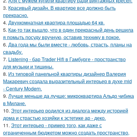
2.
Аля с мужем купили квартиру ради винтажных кресел.
3.
Красивый дизайн. В квартире все должно быть
прекрасно.
4.
Двухкомнатная квартира площадью 64 кв.
5.
Как-то так вышло, что в один прекрасный день решила
я помыть посуду вручную, оставив технику в покое.
6.
Два года мы были вместе - любовь, страсть, планы на
свадьбу.
7.
Listening - бар Trader Hifi в Гамбурге - пространство
для музыки и тишины.
8.
Из типовой панельной квартиры дизайнер Валерия
Макаревич создала выразительный интерьер в духе mid
- Century Modern.
9.
Лучше меньше да лучше: микроквартира Альдо чибика
в Милане.
10.
Этот интерьер родился из диалога между историей
дома и страстью хозяйки к эстетике ар - деко.
11.
Этот интерьер - пример того, как даже с
ограниченным бюджетом можно создать пространство,