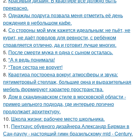
2.
Красивый дизайн. В квартире все должно быть
прекрасно.
3.
Однажды подруга позвала меня отметить её день
рождения в небольшом кафе.
4.
Со стороны мой муж кажется идеальным: не пьёт, не
курит, не даёт поводов для ревности, с ребёнком
справляется отлично, да и готовит лучше многих.
5.
После смерти мужа я одна с сыном осталась.
6.
"А я ведь понимала!
7.
"Твоя сестра не ворует!
8.
Квартира построена вокруг атмосферы и звука:
пятиметровый стеллаж, большие окна и выразительная
мебель формируют характер пространства.
9.
Дом в скандинавском стиле в московской области -
пример цельного подхода, где интерьер логично
продолжает архитектуру.
10.
Школа жизни: рабочее место школьника.
11.
Пентхаус обувного дизайнера Александр Бирман в
Сан-паулу - настоящий гимн бразильскому mid - Century.