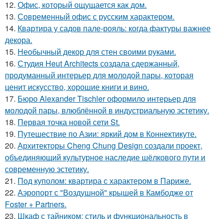
12.
Офис, который ощущается как дом.
13.
Современный офис с русским характером.
14.
Квартира у садов пале-рояль: когда фактуры важнее
декора.
15.
Необычный декор для стен своими руками.
16.
Студия Heut Architects создала сдержанный,
продуманный интерьер для молодой пары, которая
ценит искусство, хорошие книги и вино.
17.
Бюро Alexander Tischler оформило интерьер для
молодой пары, влюблённой в индустриальную эстетику.
18.
Первая точка новой сети St.
19.
Путешествие по Азии: яркий дом в Коннектикуте.
20.
Архитекторы Cheng Chung Design создали проект,
объединяющий культурное наследие шёлкового пути и
современную эстетику.
21.
Под куполом: квартира с характером в Париже.
22.
Аэропорт с "Воздушной" крышей в Камбодже от
Foster + Partners.
23.
Шкаф с тайником: стиль и функциональность в