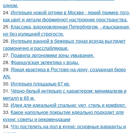
одном.
24.
Интерьер новой оптики в Москве - яркий пример того,
как цвет и детали формируют настроение пространства.
25.
Классика, вдохновленная Петербургом, - изысканная,
но без излишней строгости.
26.
Интерьер ванной в бежевых тонах всегда выглядит
гармонично и расслабляюще.
27.
Правила эргономики зоны умывания.
28.
Французская эклектика у воды.
29.
Яркая квартира в Ростове-на-дону, созданная бюро
AN.
30.
Интерьер площадью 67 кв.
31.
Чёрно-белый интерьер с характером: минимализм и
металл в 65 м.
32.
Идеи для идеальной спальни: уют, стиль и комфорт.
33.
Какое напольное покрытие идеально подходит для
кухни: советы и рекомендации
34.
Что постелить на пол в кухне: основные варианты и