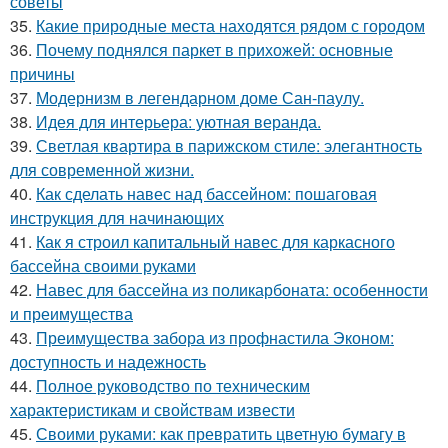
советы
35.
Какие природные места находятся рядом с городом
36.
Почему поднялся паркет в прихожей: основные
причины
37.
Модернизм в легендарном доме Сан-паулу.
38.
Идея для интерьера: уютная веранда.
39.
Светлая квартира в парижском стиле: элегантность
для современной жизни.
40.
Как сделать навес над бассейном: пошаговая
инструкция для начинающих
41.
Как я строил капитальный навес для каркасного
бассейна своими руками
42.
Навес для бассейна из поликарбоната: особенности
и преимущества
43.
Преимущества забора из профнастила Эконом:
доступность и надежность
44.
Полное руководство по техническим
характеристикам и свойствам извести
45.
Своими руками: как превратить цветную бумагу в