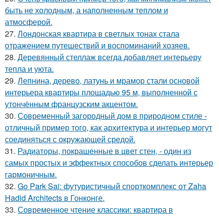
быть не холодным, а наполненным теплом и
атмосферой.
27.
Лондонская квартира в светлых тонах стала
отражением путешествий и воспоминаний хозяев.
28.
Деревянный стеллаж всегда добавляет интерьеру
тепла и уюта.
29.
Лепнина, дерево, латунь и мрамор стали основой
интерьера квартиры площадью 95 м, выполненной с
утончённым французским акцентом.
30.
Современный загородный дом в природном стиле -
отличный пример того, как архитектура и интерьер могут
соединяться с окружающей средой.
31.
Радиаторы, покрашенные в цвет стен, - один из
самых простых и эффектных способов сделать интерьер
гармоничным.
32.
Go Park Sai: футуристичный спорткомплекс от Zaha
Hadid Architects в Гонконге.
33.
Современное чтение классики: квартира в