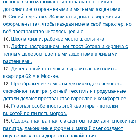
основу взяли марокканский кобальтово - синий,
дополнили его оранжевыми и мятными акцентами.
9.
Синий в деталях: 34 комнаты дома в вирджинии
оформлены так, чтобы каждая имела свой характер, но
всё пространство читалось цельно.
10.
Школа жизни: рабочее место школьника.
11.
Лофт с настроением - контраст бетона и кирпича с
тёплым деревом, цветными акцентами и живыми
растениями.
12.
Деревянный потолок и выразительная плитка:
квартира 62 м в Москве.
13.
Преображение комнаты для молодого человека -
спокойная палитра, уютный текстиль и продуманные
детали делают пространство взрослее и комфортнее.
14.
Главная особенность этой квартиры - потолки
высотой почти пять метров.
15.
Сдержанная ванная с акцентом на детали: спокойная
палитра, лаконичные формы и мягкий свет создают
ощущение уюта и дорогого спокойствия.