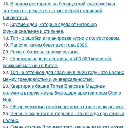
16.
В новом ресторане на белорусской классическая
эстетика встречается с атмосферой старинной
библиотеки.
17.
Крутые идеи, которые сделают интерьер
функциональнее и стильнее.
18.
Топ - 3 ошибки в планировке кухни с полуостровом.
19.
Pantone: каким будет цвет года 2026.
20.
Ремонт балкона своими руками.
21.
Огромная черная лестница и 400 000 кирпичей:
книжный магазин в Китае.
22.
Топ - 5 оттенков для спальни в 2026 году - это баланс
между трендовостью и универсальностью.
23.
Квартира в башне Torres Blancas в Мадриде
получила вторую жизнь благодаря архитекторам Studio
Noju.
24.
Обзор двухкомнатной квартиры в стиле неоклассика.
25.
Черные акценты в интерьере - это всегда про стиль и
баланс.
26.
Очень красивый пример того, как минимализм может