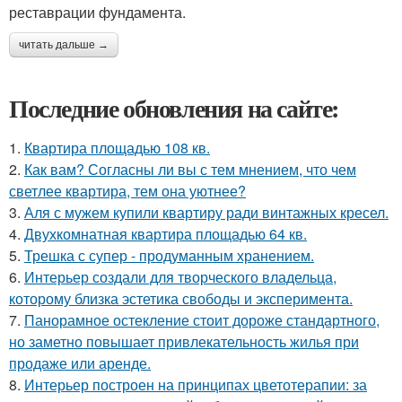
реставрации фундамента.
читать дальше →
Последние обновления на сайте:
1.
Квартира площадью 108 кв.
2.
Как вам? Согласны ли вы с тем мнением, что чем
светлее квартира, тем она уютнее?
3.
Аля с мужем купили квартиру ради винтажных кресел.
4.
Двухкомнатная квартира площадью 64 кв.
5.
Трешка с супер - продуманным хранением.
6.
Интерьер создали для творческого владельца,
которому близка эстетика свободы и эксперимента.
7.
Панорамное остекление стоит дороже стандартного,
но заметно повышает привлекательность жилья при
продаже или аренде.
8.
Интерьер построен на принципах цветотерапии: за