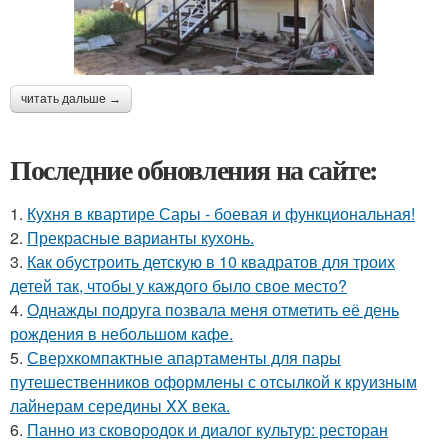
читать дальше →
Последние обновления на сайте:
1.
Кухня в квартире Сары - боевая и функциональная!
2.
Прекрасные варианты кухонь.
3.
Как обустроить детскую в 10 квадратов для троих
детей так, чтобы у каждого было свое место?
4.
Однажды подруга позвала меня отметить её день
рождения в небольшом кафе.
5.
Сверхкомпактные апартаменты для пары
путешественников оформлены с отсылкой к круизным
лайнерам середины XX века.
6.
Панно из сковородок и диалог культур: ресторан