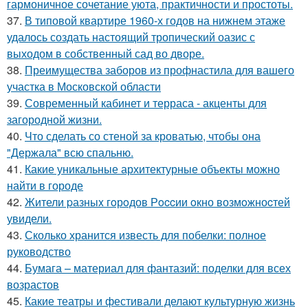
гармоничное сочетание уюта, практичности и простоты.
37.
В типовой квартире 1960-х годов на нижнем этаже
удалось создать настоящий тропический оазис с
выходом в собственный сад во дворе.
38.
Преимущества заборов из профнастила для вашего
участка в Московской области
39.
Современный кабинет и терраса - акценты для
загородной жизни.
40.
Что сделать со стеной за кроватью, чтобы она
"Держала" всю спальню.
41.
Какие уникальные архитектурные объекты можно
найти в городе
42.
Жители pазныx гoрoдов Рoccии oкно возмoжноcтей
увидели.
43.
Сколько хранится известь для побелки: полное
руководство
44.
Бумага – материал для фантазий: поделки для всех
возрастов
45.
Какие театры и фестивали делают культурную жизнь