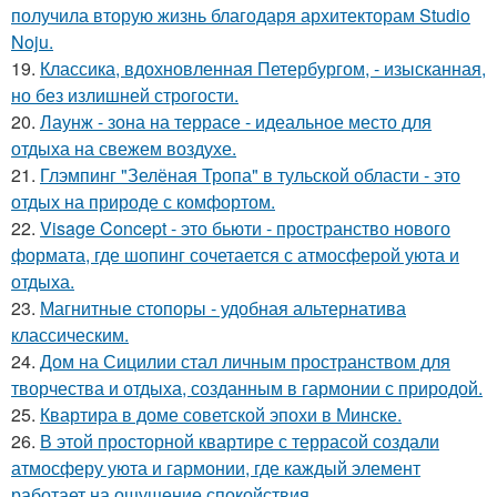
получила вторую жизнь благодаря архитекторам Studio
Noju.
19.
Классика, вдохновленная Петербургом, - изысканная,
но без излишней строгости.
20.
Лаунж - зона на террасе - идеальное место для
отдыха на свежем воздухе.
21.
Глэмпинг "Зелёная Тропа" в тульской области - это
отдых на природе с комфортом.
22.
Visage Concept - это бьюти - пространство нового
формата, где шопинг сочетается с атмосферой уюта и
отдыха.
23.
Магнитные стопоры - удобная альтернатива
классическим.
24.
Дом на Сицилии стал личным пространством для
творчества и отдыха, созданным в гармонии с природой.
25.
Квартира в доме советской эпохи в Минске.
26.
В этой просторной квартире с террасой создали
атмосферу уюта и гармонии, где каждый элемент
работает на ощущение спокойствия.