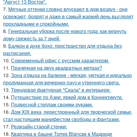
"Август 13 Восток".
7.
Мятные оттенки словно впускают в дом воздух - они
освежают, бодрят и даже в самый жаркий день выглядят
прохладными и спокойными.
8.
Генеральная уборка после нового года: как вернуть
дому свежесть за 7 дней.
9.
Балкон в духе бохо: пространство для отдыха без
расписания.
10.
Современный офис с русским характером.
11.
Прачечная на двух квадратных метрах?
12.
Зона отдыха на балконе - мягкая, уютная и идеально
продуманная для вечерних пауз и утреннего света.
13.
Трендовая фактурная "Скала" в интерьере.
14.
Путешествие по Азии: яркий дом в Коннектикуте.
15.
Подвесной стеллаж своими руками.
16.
Дом XIX века, перестроенный для творческой семьи,
стал настоящим манифестом свободы и фантазии.
17.
Редизайн старой стенки:
18.
Квартира в башне Torres Blancas в Мадриде