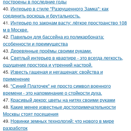
построены в последние годы
40.
Интерьер в стиле "Разрушенного Замка": как
соединить роскошь и брутальность.
41.
Интерьер по законам васту: лёгкое пространство 108
м в Москве.
42.
Павильон для бассейна из поликарбоната:
особенности и преимущества
43.
Деревянные проёмы своими руками.
44.
Светлый интерьер в квартире - это всегда легкость,
ощущение простора и утренний настрой.
45.
Известь гашеная и негашеная: свойства и
применение
46.
"Синий Платочек" не просто символ военного
времени - это напоминание о стойкости духа.
47.
Красивый декор: цветы на нитях своими руками
48.
Какие менее известные достопримечательности
Москвы стоят посещения
49.
Новинки земных технологий: что нового в мире
разработок