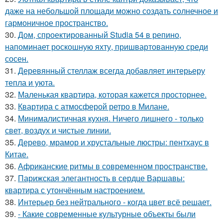
даже на небольшой площади можно создать солнечное и
гармоничное пространство.
30.
Дом, спроектированный Studia 54 в репино,
напоминает роскошную яхту, пришвартованную среди
сосен.
31.
Деревянный стеллаж всегда добавляет интерьеру
тепла и уюта.
32.
Маленькая квартира, которая кажется просторнее.
33.
Квартира с атмосферой ретро в Милане.
34.
Минималистичная кухня. Ничего лишнего - только
свет, воздух и чистые линии.
35.
Дерево, мрамор и хрустальные люстры: пентхаус в
Китае.
36.
Африканские ритмы в современном пространстве.
37.
Парижская элегантность в сердце Варшавы:
квартира с утончённым настроением.
38.
Интерьер без нейтрального - когда цвет всё решает.
39.
- Какие современные культурные объекты были