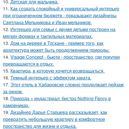
10.
Детская для мальчика.
11.
Как создать спокойный и универсальный интерьер
при ограниченном бюджете - показывают дизайнеры
Светлана Мельникова и Иван мельников.
12.
Интерьер для семьи с двумя детьми построен на
мягких формах и тактильных материалах.
13.
Дом на дереве в Тоскане - пример того, как
архитектура может быть продолжением природы.
14.
Visage Concept - бьюти - пространство, где покупки
превращаются в отдых.
15.
Квартира, в которую хочется возвращаться.
16.
Темный интерьер с эффектом заката.
17.
Этот отель в Хабаровске словно продолжает пейзаж
за окном.
18.
Природа + индастриал: бистро Nothing Fancy в
хамовниках.
19.
Дизайнер Дарья Старцева рассказывает, как
превратить небольшую квартиру в комфортное
пространство для жизни и отдыха.