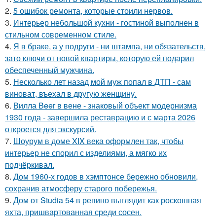
2.
5 ошибок ремонта, которые стоили нервов.
3.
Интерьер небольшой кухни - гостиной выполнен в
стильном современном стиле.
4.
Я в браке, а у подруги - ни штампа, ни обязательств,
зато ключи от новой квартиры, которую ей подарил
обеспеченный мужчина.
5.
Несколько лет назад мой муж попал в ДТП - сам
виноват, въехал в другую женщину.
6.
Вилла Beer в вене - знаковый объект модернизма
1930 года - завершила реставрацию и с марта 2026
откроется для экскурсий.
7.
Шоурум в доме XIX века оформлен так, чтобы
интерьер не спорил с изделиями, а мягко их
подчёркивал.
8.
Дом 1960-х годов в хэмптонсе бережно обновили,
сохранив атмосферу старого побережья.
9.
Дом от Studia 54 в репино выглядит как роскошная
яхта, пришвартованная среди сосен.