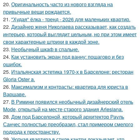
20.
Оригинальность часто из нового взгляда на
привычные вещи рождается.
21.
"Худая" ёлка - тренд - 2026 для маленьких квартир.
22.
Дизайнер женя Николаева рассказывает, как создать
интерьер, который выглядит цельным, но при этом имеет
свои характерные штрихи в каждой зоне.
23.
Необычный шкаф в спальне.
24.
Как установить экран под ванну: пошагово и без
ошибок.
25.
Итальянская эстетика 1970-х в Барселоне: ресторан
Gloria Oster a.
26.
Максимализм и контрасты: квартира для юриста в
Варшаве.
27.
В Римини появился необычный дизайнерский отель
Mode, открытый на месте старого здания Arlesiana.
28.
Дом под Барселоной, который архитектор Рауль
Санчес полностью преобразил, стал примером смелого
подхода к пространству.
29.
Уютная квартира в стиле кантри доказывает, что