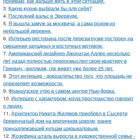
понимаю, как дальше жить в этой ситуации.
3.
Какую кухню выбрали бы для себя?
4.
Последний вальс в Эвервуде.
5.
Я вышла замуж за москвича, а сама родом из
небольшой деревни.
6.
Интерьер ресторана после перезагрузки построен на
смешении западных и восточных мотивов.
7.
Американский дизайнер Джонатан Адлер несколько
лет назад полностью переосмыслил свою квартиру в
Гринвич - виллидж, где живёт уже более 25 лет.
8.
Этот интерьер - доказательство того, что площадь не
определяет возможности.
9.
Французское утро в самом центре Нью-йорка.
10.
Интерьер с характером: когда пространство говорит
о людях.
11.
Архитектор Никита Жиляков приобрёл в Сысерти
бревенчатый дом на кирпичном цоколе, ранее
принадлежавший купцам ширыкаловым.
12.
Жозефина шталь выросла в художественной семье -