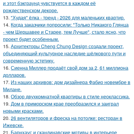
и этот бэкграунд чувствуется в каждом её
рождественском декоре.
13.
"Худая" ёлка - тренд - 2026 для маленьких квартир.
14.
Когда заказчики попросили: "Только Никакого Глянца
- чем Шершавее и Старее, тем Лучше", стало ясно, что
проект будет особенным.
15.
Архитекторы Cheng Chung Design создали проект,
объединяющий культурное наследие шёлкового пути и
современную эстетику.
16.
Сиенна Миллер продаёт свой дом за 2, 61 миллиона
долларов.
17.
Из наших архивов: дом дизайнера Фабио новембре в
Милане.
18.
Обзор двухкомнатной квартиры в стиле неоклассика.
19.
Дом в приморском крае преобразился и заиграл
новыми красками.
20.
26 вентиляторов и фреска на потолке: ресторан в
Ижевске.
21.
Барнхаус и скандинавские мотивы в интерьере