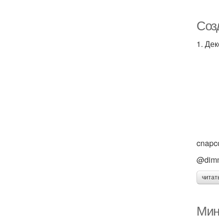
Соз
1. Де
cnapco
@dim
читат
Мин