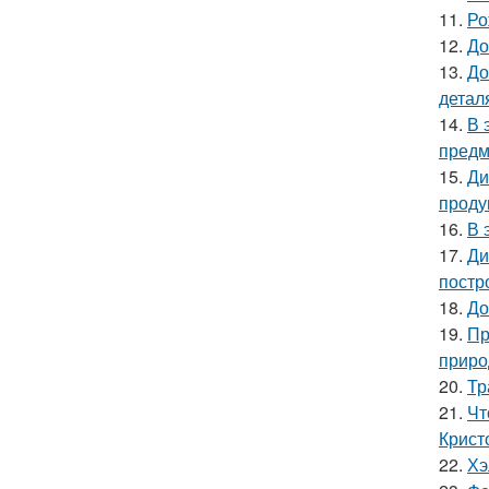
11.
Ро
12.
До
13.
До
детал
14.
В 
предм
15.
Ди
проду
16.
В 
17.
Ди
постр
18.
До
19.
Пр
приро
20.
Тр
21.
Чт
Крист
22.
Хэ