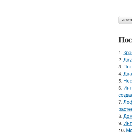
читат
Пос
1.
Кра
2.
Дву
3.
Пос
4.
Два
5.
Нес
6.
Инт
созда
7.
Лоф
расте
8.
Дом
9.
Инт
10.
Мо