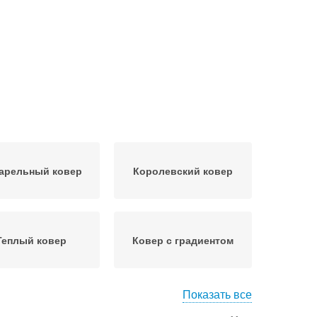
арельный ковер
Королевский ковер
Теплый ковер
Ковер с градиентом
Показать все
вер в хорошем