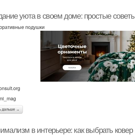
дание уюта в своем доме: простые советы
коративные подушки
nsult.org
mi_mag
ь дальше →
имализм в интерьере: как выбрать ковер