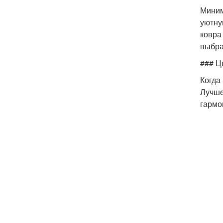
Миним
уютну
ковра
выбра
### Ц
Когда
Лучше
гармо