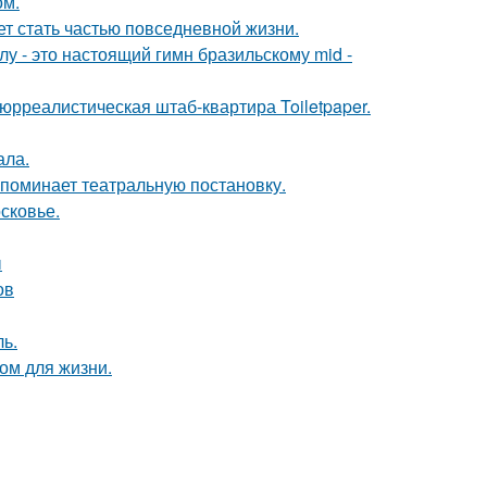
ом.
жет стать частью повседневной жизни.
у - это настоящий гимн бразильскому mid -
юрреалистическая штаб-квартира Toiletpaper.
ала.
напоминает театральную постановку.
сковье.
ы
ов
ь.
ом для жизни.