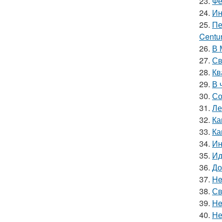
23.
Фе
24.
Ин
25.
Пе
Centur
26.
В 
27.
Св
28.
Кв
29.
В 
30.
Со
31.
Ле
32.
Ка
33.
Ка
34.
Ин
35.
Ид
36.
До
37.
He
38.
Св
39.
He
40.
Не