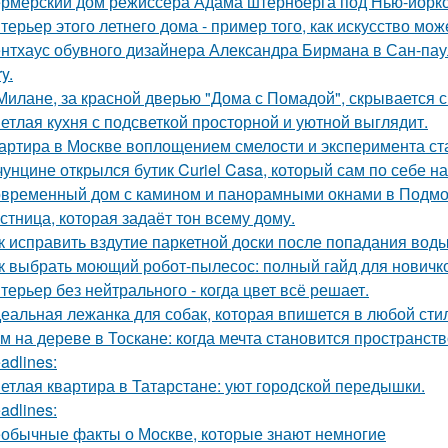
рмерский дом режиссёра Адама штернберга под Нью-йорк
терьер этого летнего дома - пример того, как искусство мо
нтхаус обувного дизайнера Александра Бирмана в Сан-паул
y.
Милане, за красной дверью "Дома с Помадой", скрывается с
етлая кухня с подсветкой просторной и уютной выглядит.
артира в Москве воплощением смелости и эксперимента ст
чунцине открылся бутик Curiel Casa, который сам по себе 
временный дом с камином и панорамными окнами в Подмо
стница, которая задаёт тон всему дому.
к исправить вздутие паркетной доски после попадания вод
к выбрать моющий робот-пылесос: полный гайд для новичк
терьер без нейтрального - когда цвет всё решает.
еальная лежанка для собак, которая впишется в любой стил
м на дереве в Тоскане: когда мечта становится пространств
adlines:
етлая квартира в Татарстане: уют городской передышки.
adlines:
обычные факты о Москве, которые знают немногие