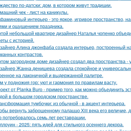
ждество по-датски: дом, в котором живут традиции.
машний чек - лист на каникулы.
фаминовый интерьер - это яркое, игривое пространство, 
ями и ощущением праздника.
этой небольшой квартире дизайнер Наталья чопенко объед
еты с историей.
зайнер Алина джонфаба создала интерьер, построенный на
манных контрастов.
этом загородном доме дизайнер создал два пространства -
зайнер Жанна денишева создала спокойное и универсально
оенное на лаконичной и выдержанной палитре.
м у подножия гор: уют и гармония по правилам васту.
оект от Planka Buro - пример того, как можно объединить э
дой в большом городском пространстве.
ансформация тумбочки: из обычной - в акцент интерьера.
обы вернуть заброшенному палаццо Xiii века его величие, 
о потребовалось семь лет реставрации.
ллоуин - 2025: пять идей для стильного осеннего декора.