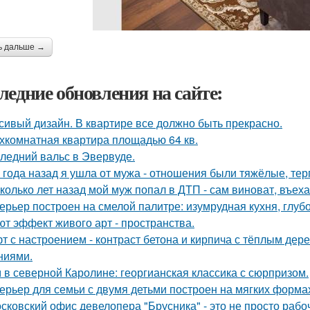
ь дальше →
ледние обновления на сайте:
сивый дизайн. В квартире все должно быть прекрасно.
хкомнатная квартира площадью 64 кв.
ледний вальс в Эвервуде.
 года назад я ушла от мужа - отношения были тяжёлые, тер
колько лет назад мой муж попал в ДТП - сам виноват, въех
ерьер построен на смелой палитре: изумрудная кухня, глуб
ют эффект живого арт - пространства.
т с настроением - контраст бетона и кирпича с тёплым де
ниями.
 в северной Каролине: георгианская классика с сюрпризом.
ерьер для семьи с двумя детьми построен на мягких форма
сковский офис девелопера "Брусника" - это не просто рабо