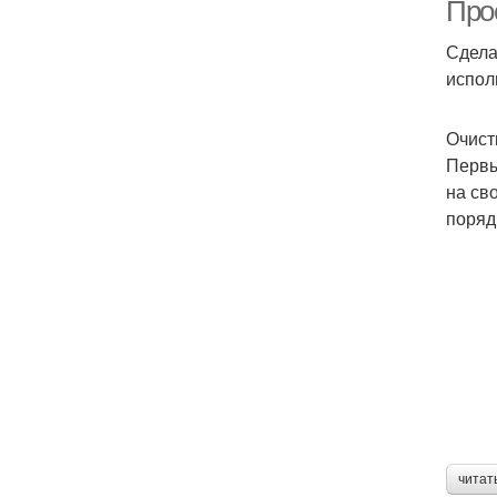
Про
Сдела
испол
Очист
Первы
на св
поряд
читат