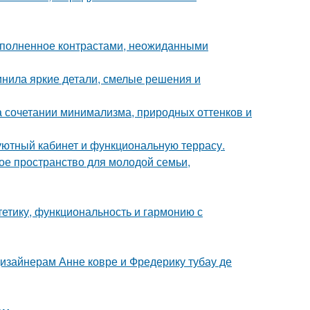
наполненное контрастами, неожиданными
инила яркие детали, смелые решения и
 сочетании минимализма, природных оттенков и
 уютный кабинет и функциональную террасу.
е пространство для молодой семьи,
стетику, функциональность и гармонию с
дизайнерам Анне ковре и Фредерику тубау де