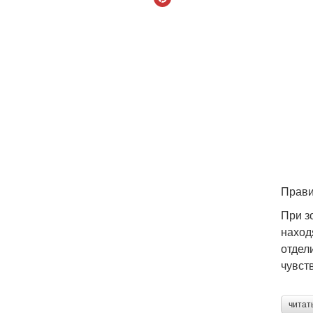
Прави
При з
наход
отдел
чувст
читат