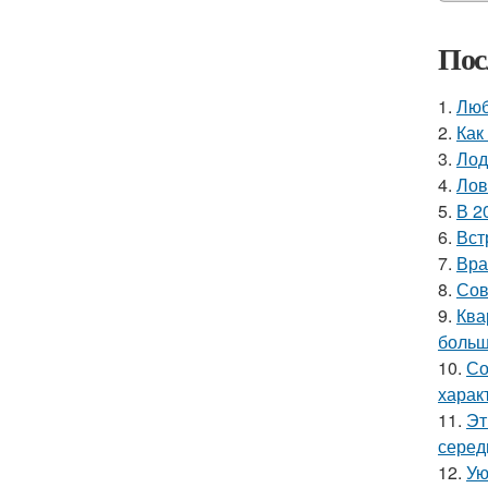
Пос
1.
Люб
2.
Как
3.
Лод
4.
Лов
5.
В 2
6.
Вст
7.
Вра
8.
Сов
9.
Ква
больш
10.
Со
харак
11.
Эт
серед
12.
Ую