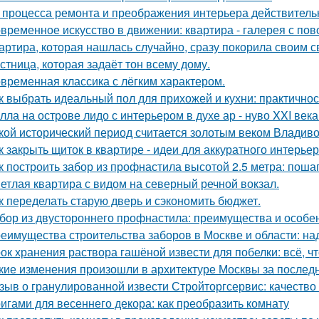
 процесса ремонта и преображения интерьера действитель
временное искусство в движении: квартира - галерея с по
артира, которая нашлась случайно, сразу покорила своим с
стница, которая задаёт тон всему дому.
временная классика с лёгким характером.
к выбрать идеальный пол для прихожей и кухни: практичнос
лла на острове лидо с интерьером в духе ар - нуво XXI века
кой исторический период считается золотым веком Владиво
к закрыть щиток в квартире - идеи для аккуратного интерьер
к построить забор из профнастила высотой 2.5 метра: поша
етлая квартира с видом на северный речной вокзал.
к переделать старую дверь и сэкономить бюджет.
бор из двустороннего профнастила: преимущества и особе
еимущества строительства заборов в Москве и области: над
ок хранения раствора гашёной извести для побелки: всё, чт
кие изменения произошли в архитектуре Москвы за послед
зыв о гранулированной извести Стройторгсервис: качество
игами для весеннего декора: как преобразить комнату