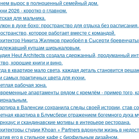
нем вырос в полноценный семейный дом.
хни 2026 - коротко о главном.
тская для мальчика.
лкон в духе бохо: пространство для отдыха без расписания.
остранство, которое работает вместе с командой.
хитектор Никита Жиляков приобрёл в Сысерти бревенчатый
длежавший купцам ширыкаловым.
удия Heut Architects создала сдержанный, продуманный ин
ство, хорошие книги и вино.
гда в квартире мало света, каждая деталь становится реша
и самых практичных цвета для кухни.
етлая рабочая зона.
временные апартаменты рядом с кремлём - пример того, к
иональным.
артира в Валенсии сохранила следы своей истории, став 
етная квартира в Блумсбери отражением богемного духа му
рнхаус и скандинавские мотивы в интерьере ресторана.
хитекторы студии Khoan + Partners вдохнули жизнь в недос
атив его в стильное кафе с биофильным дизайном.