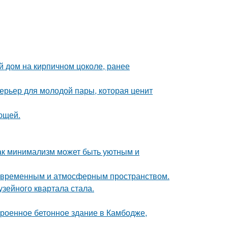
 дом на кирпичном цоколе, ранее
терьер для молодой пары, которая ценит
ющей.
ак минимализм может быть уютным и
современным и атмосферным пространством.
зейного квартала стала.
троенное бетонное здание в Камбодже,