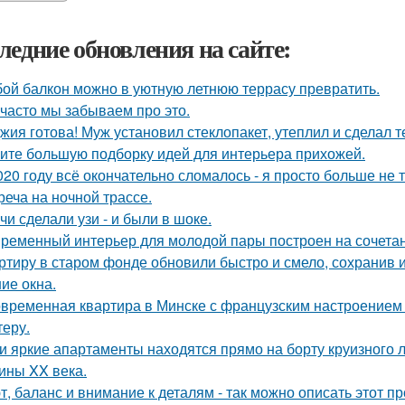
ледние обновления на сайте:
ой балкон можно в уютную летнюю террасу превратить.
 часто мы забываем про это.
жия готова! Муж установил стеклопакет, утеплил и сделал 
ите большую подборку идей для интерьера прихожей.
020 году всё окончательно сломалось - я просто больше не 
реча на ночной трассе.
чи сделали узи - и были в шоке.
ременный интерьер для молодой пары построен на сочетании
ртиру в старом фонде обновили быстро и смело, сохранив и
ие окна.
временная квартира в Минске с французским настроением -
теру.
и яркие апартаменты находятся прямо на борту круизного л
ины XX века.
т, баланс и внимание к деталям - так можно описать этот п