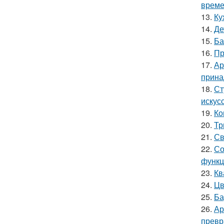
време
13.
Ку
14.
Де
15.
Ба
16.
Пр
17.
Ар
прина
18.
Ст
искус
19.
Ко
20.
Тр
21.
Св
22.
Со
функц
23.
Кв
24.
Цв
25.
Ба
26.
Ар
превр