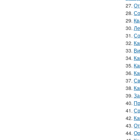
27.
От
28.
Со
29.
Кв
30.
Ле
31.
Со
32.
Ка
33.
Ви
34.
Ка
35.
Ка
36.
Ка
37.
Св
38.
Ка
39.
За
40.
Пр
41.
Ср
42.
Ка
43.
От
44.
Ор