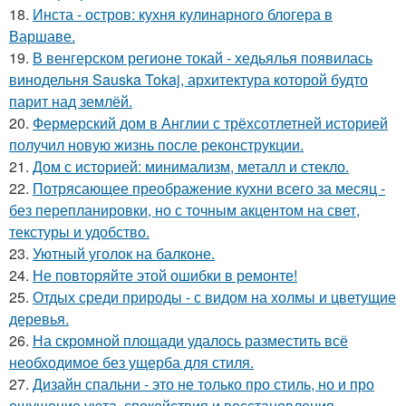
18.
Инста - остров: кухня кулинарного блогера в
Варшаве.
19.
В венгерском регионе токай - хедьялья появилась
винодельня Sauska Tokaj, архитектура которой будто
парит над землёй.
20.
Фермерский дом в Англии с трёхсотлетней историей
получил новую жизнь после реконструкции.
21.
Дом с историей: минимализм, металл и стекло.
22.
Потрясающее преображение кухни всего за месяц -
без перепланировки, но с точным акцентом на свет,
текстуры и удобство.
23.
Уютный уголок на балконе.
24.
Не повторяйте этой ошибки в ремонте!
25.
Отдых среди природы - с видом на холмы и цветущие
деревья.
26.
На скромной площади удалось разместить всё
необходимое без ущерба для стиля.
27.
Дизайн спальни - это не только про стиль, но и про
ощущение уюта, спокойствия и восстановления.