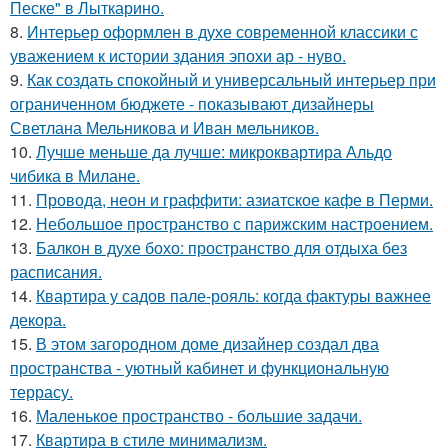
Песке" в Лыткарино.
8.
Интерьер оформлен в духе современной классики с
уважением к истории здания эпохи ар - нуво.
9.
Как создать спокойный и универсальный интерьер при
ограниченном бюджете - показывают дизайнеры
Светлана Мельникова и Иван мельников.
10.
Лучше меньше да лучше: микроквартира Альдо
чибика в Милане.
11.
Провода, неон и граффити: азиатское кафе в Перми.
12.
Небольшое пространство с парижским настроением.
13.
Балкон в духе бохо: пространство для отдыха без
расписания.
14.
Квартира у садов пале-рояль: когда фактуры важнее
декора.
15.
В этом загородном доме дизайнер создал два
пространства - уютный кабинет и функциональную
террасу.
16.
Маленькое пространство - большие задачи.
17.
Квартира в стиле минимализм.