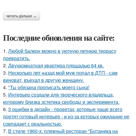
читать дальше →
Последние обновления на сайте:
1.
Любой балкон можно в уютную летнюю террасу
превратить.
2.
Двухкомнатная квартира площадью 64 кв.
3.
Несколько лет назад мой муж попал в ДТП - сам
виноват, въехал в другую женщину.
4.
"Ты обязана прописать моего сына!
5.
Интерьер создали для творческого владельца,
которому близка эстетика свободы и эксперимента.
6.
3 ошибки в дизайн - проектах, которые чаще всего
портят готовый интерьер - и из-за которых ожидание не
совпадает с реальностью.
7.
В стиле 1960-х: пляжный ресторан "Ботаника на