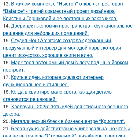
13.
В жилом комплексе "Ньютон" открылся ресторан
"Balance" - третий совместный проект дизайнера
Кристины Горшковой и её постоянных заказчиков.
14.
Двери для экономии пространства - функциональное
решение для небольших помещений.
15.
Студия Heut Architects создала сдержанный,
продуманный интерьер для молодой пары, которая
ценит искусство, хорошие книги и вино.
16.
Марк торп автономный дом в лесу под Нью-йорком
построит.
17.
Крутые идеи, которые сделают интерьер
функциональнее и стильнее.
18.
Когда в квартире мало света, каждая деталь
становится решающей.
19.
Хэллоуин - 2025: пять идей для стильного осеннего
декора.
20.
Металлический блеск в бизнес-центре "Кристалл".
21.
Белая кухня действительно универсальна, но чтобы
она не выглядела "Стерильной", дизайнеры советуют