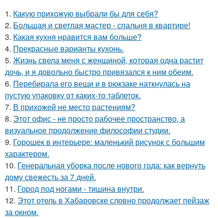
1.
Какую прихожую выбрали бы для себя?
2.
Большая и светлая мастер - спальня в квартире!
3.
Какая кухня нравится вам больше?
4.
Прекрасные варианты кухонь.
5.
Жизнь свела меня с женщиной, которая одна растит
дочь, и я довольно быстро привязался к ним обеим.
6.
Перебирала его вещи и в рюкзаке наткнулась на
пустую упаковку от каких-то таблеток.
7.
В прихожей не место растениям?
8.
Этот офис - не просто рабочее пространство, а
визуальное продолжение философии студии.
9.
Горошек в интерьере: маленький рисунок с большим
характером.
10.
Генеральная уборка после нового года: как вернуть
дому свежесть за 7 дней.
11.
Город под ногами - тишина внутри.
12.
Этот отель в Хабаровске словно продолжает пейзаж
за окном.