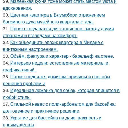
29.
Маленькая кухня тоже может стать местом уюта и
вдохновения.
30.
Цветная квартира в Блумсбери отражением
богемного духа музейного квартала стала.
31.
Проект создавался дистанционно - между двумя
странами и взглядами на комфорт.
32.
Как объединить эпохи: квартира в Милане с
винтажным настроением.
33.
Объём, фактура и характер - барельеф на стене.
34.
Интерьер недели: естественные материалы и
графика линий.
35.
Паркет поднялся домиком: причины и способы
решения проблемы
36.
Идеальная лежанка для собак, которая впишется в
любой стиль.
37.
Стальной навес с поликарбонатом для бассейна:
долговечное и практичное решение
38.
Укрытие для бассейна на даче: важность и
преимущества