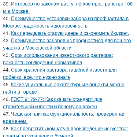
39.
Интерьер по законам васту: лёгкое пространство 108
м в Москве.
40.
Преимущества установки забора из профнастила в
Москве: надежность и долговечность
41.
Как переделать старую дверь и сэкономить бюджет.
42.
Преимущества заборов из профнастила для вашего
участка в Московской области
43.
Срок использования известкового раствора:
важность соблюдения нормативов
44.
Срок хранения раствора гашёной извести для
побелки: всё, что нужно знать
45.
Какие уникальные архитектурные объекты можно
найти в городе
46.
ГОСТ 9179-77: Как скачать стандарт для
строительной извести и почему он важен
47.
Чешская плитка: функциональность, проверенная
временем.
48.
Как превратить комнату в произведение искусства:
советы по украшению бумагой