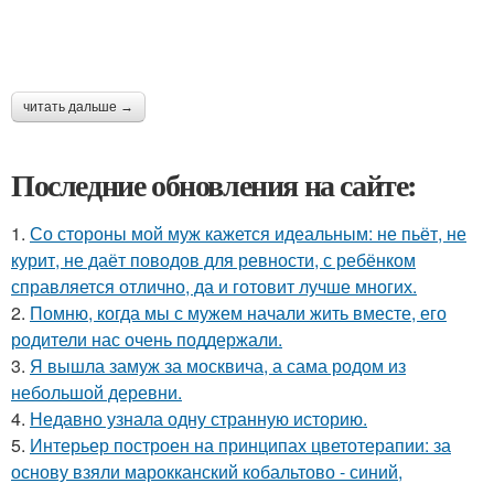
читать дальше →
Последние обновления на сайте:
1.
Со стороны мой муж кажется идеальным: не пьёт, не
курит, не даёт поводов для ревности, с ребёнком
справляется отлично, да и готовит лучше многих.
2.
Помню, когда мы с мужем начали жить вместе, его
родители нас очень поддержали.
3.
Я вышла замуж за москвича, а сама родом из
небольшой деревни.
4.
Недавно узнала одну странную историю.
5.
Интерьер построен на принципах цветотерапии: за
основу взяли марокканский кобальтово - синий,