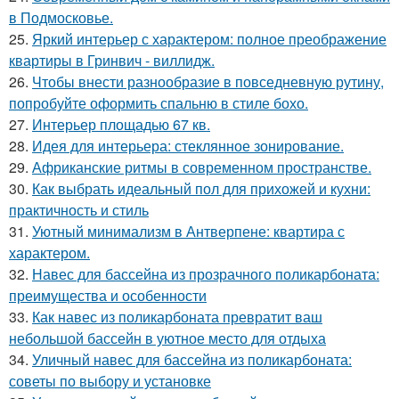
в Подмосковье.
25.
Яркий интерьер с характером: полное преображение
квартиры в Гринвич - виллидж.
26.
Чтобы внести разнообразие в повседневную рутину,
попробуйте оформить спальню в стиле бохо.
27.
Интерьер площадью 67 кв.
28.
Идея для интерьера: стеклянное зонирование.
29.
Африканские ритмы в современном пространстве.
30.
Как выбрать идеальный пол для прихожей и кухни:
практичность и стиль
31.
Уютный минимализм в Антверпене: квартира с
характером.
32.
Навес для бассейна из прозрачного поликарбоната:
преимущества и особенности
33.
Как навес из поликарбоната превратит ваш
небольшой бассейн в уютное место для отдыха
34.
Уличный навес для бассейна из поликарбоната:
советы по выбору и установке