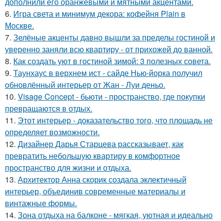
дополнили его оранжевыми и мятными акцентами.
6.
Игра света и минимум декора: кофейня Plain в
Москве.
7.
Зелёные акценты давно вышли за пределы гостиной и
уверенно заняли всю квартиру - от прихожей до ванной.
8.
Как создать уют в гостиной зимой: 3 полезных совета.
9.
Таунхаус в верхнем ист - сайде Нью-йорка получил
обновлённый интерьер от Жан - Луи деньо.
10.
Visage Concept - бьюти - пространство, где покупки
превращаются в отдых.
11.
Этот интерьер - доказательство того, что площадь не
определяет возможности.
12.
Дизайнер Дарья Старцева рассказывает, как
превратить небольшую квартиру в комфортное
пространство для жизни и отдыха.
13.
Архитектор Анна скорик создала эклектичный
интерьер, объединив современные материалы и
винтажные формы.
14.
Зона отдыха на балконе - мягкая, уютная и идеально