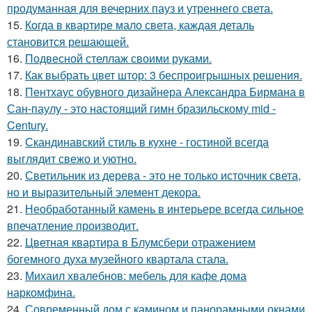
продуманная для вечерних пауз и утреннего света.
15.
Когда в квартире мало света, каждая деталь
становится решающей.
16.
Подвесной стеллаж своими руками.
17.
Как выбрать цвет штор: 3 беспроигрышных решения.
18.
Пентхаус обувного дизайнера Александра Бирмана в
Сан-паулу - это настоящий гимн бразильскому mid -
Century.
19.
Скандинавский стиль в кухне - гостиной всегда
выглядит свежо и уютно.
20.
Светильник из дерева - это не только источник света,
но и выразительный элемент декора.
21.
Необработанный камень в интерьере всегда сильное
впечатление производит.
22.
Цветная квартира в Блумсбери отражением
богемного духа музейного квартала стала.
23.
Михаил хвалебнов: мебель для кафе дома
наркомфина.
24.
Современный дом с камином и панорамными окнами