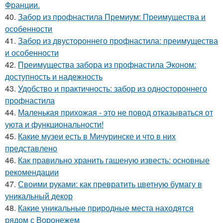
Франции.
40.
Забор из профнастила Премиум: Преимущества и
особенности
41.
Забор из двустороннего профнастила: преимущества
и особенности
42.
Преимущества забора из профнастила Эконом:
доступность и надежность
43.
Удобство и практичность: забор из одностороннего
профнастила
44.
Маленькая прихожая - это не повод отказываться от
уюта и функциональности!
45.
Какие музеи есть в Мичуринске и что в них
представлено
46.
Как правильно хранить гашеную известь: основные
рекомендации
47.
Своими руками: как превратить цветную бумагу в
уникальный декор
48.
Какие уникальные природные места находятся
рядом с Воронежем