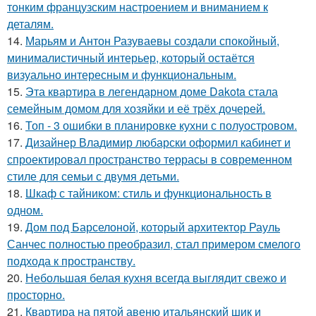
тонким французским настроением и вниманием к
деталям.
14.
Марьям и Антон Разуваевы создали спокойный,
минималистичный интерьер, который остаётся
визуально интересным и функциональным.
15.
Эта квартира в легендарном доме Dakota стала
семейным домом для хозяйки и её трёх дочерей.
16.
Топ - 3 ошибки в планировке кухни с полуостровом.
17.
Дизайнер Владимир любарски оформил кабинет и
спроектировал пространство террасы в современном
стиле для семьи с двумя детьми.
18.
Шкаф с тайником: стиль и функциональность в
одном.
19.
Дом под Барселоной, который архитектор Рауль
Санчес полностью преобразил, стал примером смелого
подхода к пространству.
20.
Небольшая белая кухня всегда выглядит свежо и
просторно.
21.
Квартира на пятой авеню итальянский шик и