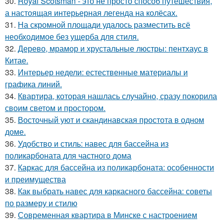
30.
Royal Scotsman - это не просто способ путешествия,
а настоящая интерьерная легенда на колёсах.
31.
На скромной площади удалось разместить всё
необходимое без ущерба для стиля.
32.
Дерево, мрамор и хрустальные люстры: пентхаус в
Китае.
33.
Интерьер недели: естественные материалы и
графика линий.
34.
Квартира, которая нашлась случайно, сразу покорила
своим светом и простором.
35.
Восточный уют и скандинавская простота в одном
доме.
36.
Удобство и стиль: навес для бассейна из
поликарбоната для частного дома
37.
Каркас для бассейна из поликарбоната: особенности
и преимущества
38.
Как выбрать навес для каркасного бассейна: советы
по размеру и стилю
39.
Современная квартира в Минске с настроением