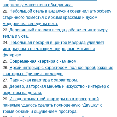
энергетику манхэттена объединила.
22.
Небольшой отель в андалусии соединил атмосферу
старинного поместья с яркими красками и духом
модернизма середины века.
23.
Деревянный стеллаж всегда добавляет интерьеру
тепла и уюта.
24.
Небольшая пекарня в центре Мадрида удивляет
интерьером, сочетающим природные мотивы и
футуризм.
25.
Современная квартира с камином.
26.
Яркий интерьер с характером: полное преображение
квартиры в Гринвич - виллидж.
27.
Парижская квартира с характером.
28.
Дерево, авторская мебель и искусство - интерьер с
акцентом на детали.
29.
Из однокомнатной квартиры во второсортной
панельке удалось сделать полноценную "Двушку" с
тремя окнами и ощущением простора.