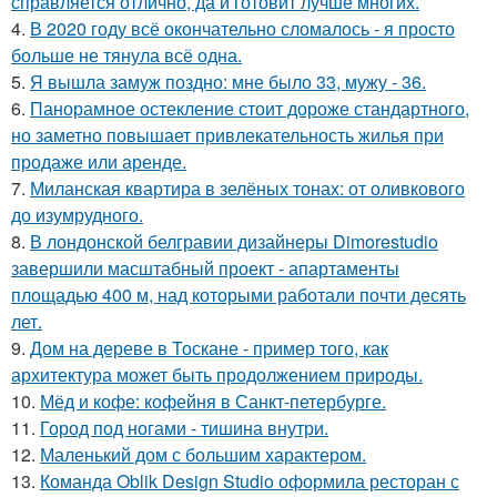
справляется отлично, да и готовит лучше многих.
4.
В 2020 году всё окончательно сломалось - я просто
больше не тянула всё одна.
5.
Я вышла замуж поздно: мне было 33, мужу - 36.
6.
Панорамное остекление стоит дороже стандартного,
но заметно повышает привлекательность жилья при
продаже или аренде.
7.
Миланская квартира в зелёных тонах: от оливкового
до изумрудного.
8.
В лондонской белгравии дизайнеры Dimorestudio
завершили масштабный проект - апартаменты
площадью 400 м, над которыми работали почти десять
лет.
9.
Дом на дереве в Тоскане - пример того, как
архитектура может быть продолжением природы.
10.
Мёд и кофе: кофейня в Санкт-петербурге.
11.
Город под ногами - тишина внутри.
12.
Маленький дом с большим характером.
13.
Команда Oblik Design Studio оформила ресторан с