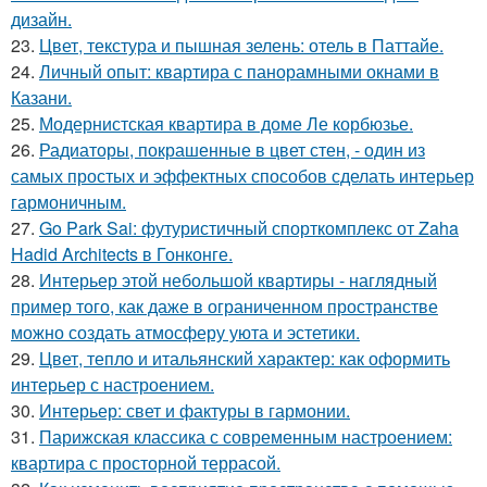
дизайн.
23.
Цвет, текстура и пышная зелень: отель в Паттайе.
24.
Личный опыт: квартира с панорамными окнами в
Казани.
25.
Модернистская квартира в доме Ле корбюзье.
26.
Радиаторы, покрашенные в цвет стен, - один из
самых простых и эффектных способов сделать интерьер
гармоничным.
27.
Go Park Sai: футуристичный спорткомплекс от Zaha
Hadid Architects в Гонконге.
28.
Интерьер этой небольшой квартиры - наглядный
пример того, как даже в ограниченном пространстве
можно создать атмосферу уюта и эстетики.
29.
Цвет, тепло и итальянский характер: как оформить
интерьер с настроением.
30.
Интерьер: свет и фактуры в гармонии.
31.
Парижская классика с современным настроением:
квартира с просторной террасой.