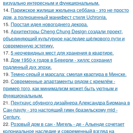
визуально интересным и функциональным.
14.
Парижское жилище жюльена себбана - это не просто
дом, а полноценный манифест стиля Uchronia.
15.
Простая идея новогоднего декора.
16.
Архитекторы Cheng Chung Design создали проект,
объединяющий культурное наследие шёлкового пути и
современную эстетику.
17.
5 неочевидных мест для хранения в квартире.
18.
Дом 1950-х годов в Беверли - хиллс сохранил
подлинный дух эпохи.
19.
Темно-серый и марсала: смелая квартира в Минске.
20.
Современные апартаменты рядом с кремлём -
пример того, как минимализм может быть уютным и
функциональным.
21.
Пентхаус обувного дизайнера Александра Бирмана в
Сан-паулу - это настоящий гимн бразильскому mid -
Century.
22.
Розовый дом в сан - Мигель - де - Альенде сочетает
колониальное наследие и современный взгляд на