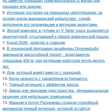
но заметно повышает привлекательность жилья при
продаже или аренде.
5.
Интерьер построен на принципах цветотерапии: за
основу взяли марокканский кобальтово - синий,
дополнили его оранжевыми и мятными акцентами.
6.
Жилой комплекс в тулуме от V Taller сразу выделяется
архитектурой, отсылающей к образу вавилонской башни.
7.
Кухни 2026 - коротко о главном.
8.
В лондонской белгравии дизайнеры Dimorestudio
завершили масштабный проект - апартаменты
площадью 400 м, над которыми работали почти десять
лет.
9.
Дом, который живёт вместе с природой.
10.
Когда нежность с характером встречается.
11.
Темный интерьер с эффектом заката.
12.
Двери для экономии пространства - функциональное
решение для небольших помещений.
13.
Марьям и Антон Разуваевы создали спокойный,
минималистичный интерьер, который остаётся