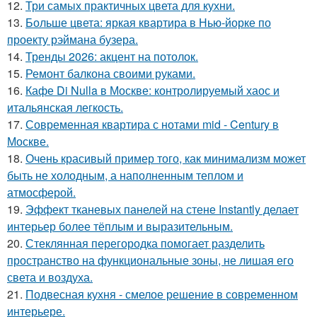
12.
Три самых практичных цвета для кухни.
13.
Больше цвета: яркая квартира в Нью-йорке по
проекту рэймана бузера.
14.
Тренды 2026: акцент на потолок.
15.
Ремонт балкона своими руками.
16.
Кафе Di Nulla в Москве: контролируемый хаос и
итальянская легкость.
17.
Современная квартира с нотами mid - Century в
Москве.
18.
Очень красивый пример того, как минимализм может
быть не холодным, а наполненным теплом и
атмосферой.
19.
Эффект тканевых панелей на стене Instantly делает
интерьер более тёплым и выразительным.
20.
Стеклянная перегородка помогает разделить
пространство на функциональные зоны, не лишая его
света и воздуха.
21.
Подвесная кухня - смелое решение в современном
интерьере.