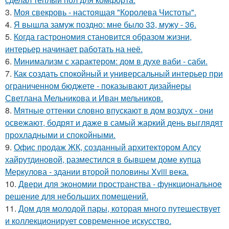
3.
Моя свекровь - настоящая "Королева Чистоты".
4.
Я вышла замуж поздно: мне было 33, мужу - 36.
5.
Когда гастрономия становится образом жизни,
интерьер начинает работать на неё.
6.
Минимализм с характером: дом в духе ваби - саби.
7.
Как создать спокойный и универсальный интерьер при
ограниченном бюджете - показывают дизайнеры
Светлана Мельникова и Иван мельников.
8.
Мятные оттенки словно впускают в дом воздух - они
освежают, бодрят и даже в самый жаркий день выглядят
прохладными и спокойными.
9.
Офис продаж ЖК, созданный архитектором Алсу
хайрутдиновой, разместился в бывшем доме купца
Меркулова - здании второй половины Xviii века.
10.
Двери для экономии пространства - функциональное
решение для небольших помещений.
11.
Дом для молодой пары, которая много путешествует
и коллекционирует современное искусство.