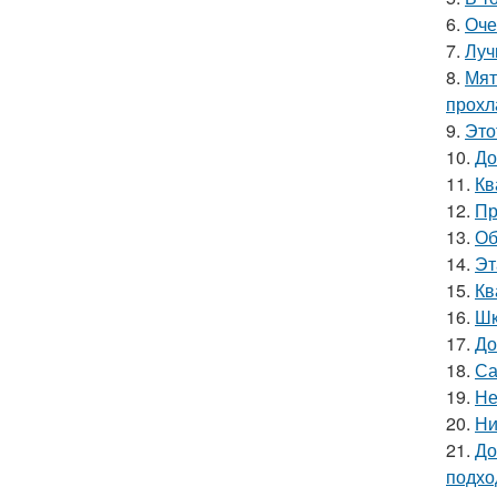
6.
Оче
7.
Луч
8.
Мят
прохл
9.
Это
10.
До
11.
Кв
12.
Пр
13.
Об
14.
Эт
15.
Кв
16.
Шк
17.
До
18.
Са
19.
Не
20.
Ни
21.
До
подхо