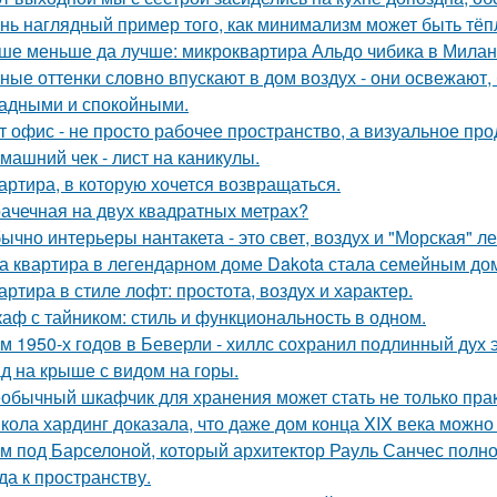
нь наглядный пример того, как минимализм может быть тё
ше меньше да лучше: микроквартира Альдо чибика в Милан
ные оттенки словно впускают в дом воздух - они освежают,
адными и спокойными.
т офис - не просто рабочее пространство, а визуальное п
машний чек - лист на каникулы.
артира, в которую хочется возвращаться.
ачечная на двух квадратных метрах?
ычно интерьеры нантакета - это свет, воздух и "Морская" ле
а квартира в легендарном доме Dakota стала семейным дом
артира в стиле лофт: простота, воздух и характер.
аф с тайником: стиль и функциональность в одном.
м 1950-х годов в Беверли - хиллс сохранил подлинный дух 
д на крыше с видом на горы.
обычный шкафчик для хранения может стать не только прак
кола хардинг доказала, что даже дом конца XIX века можно 
м под Барселоной, который архитектор Рауль Санчес полн
да к пространству.