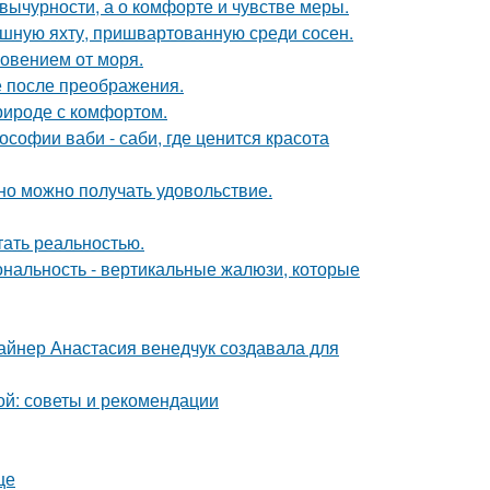
вычурности, а о комфорте и чувстве меры.
ошную яхту, пришвартованную среди сосен.
новением от моря.
е после преображения.
природе с комфортом.
софии ваби - саби, где ценится красота
но можно получать удовольствие.
тать реальностью.
ональность - вертикальные жалюзи, которые
зайнер Анастасия венедчук создавала для
ой: советы и рекомендации
це