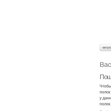
читат
Вас
Пош
Чтобы
полок
у дан
полок