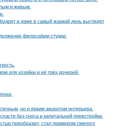
плым и живым.
е.
 бодрят и даже в самый жаркий день выглядят
родолжение философии студии.
гкость.
ом для хозяйки и её трёх дочерей.
эпохи.
тичным, но и ярким акцентом интерьера.
спасти без сноса и капитальной перестройки.
остью преобразил, стал примером смелого