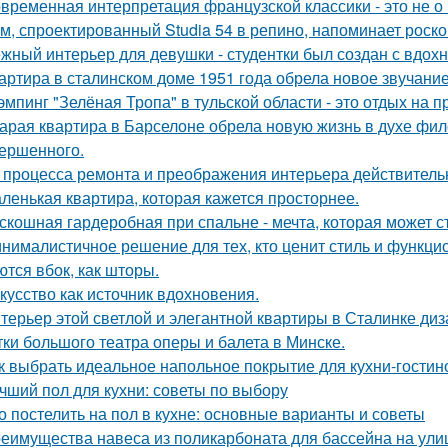
временная интерпретация французской классики - это не о 
м, спроектированный Studia 54 в репино, напоминает роск
жный интерьер для девушки - студентки был создан с вдох
артира в сталинском доме 1951 года обрела новое звучани
эмпинг "Зелёная Тропа" в тульской области - это отдых на 
арая квартира в Барселоне обрела новую жизнь в духе фило
ершенного.
 процесса ремонта и преображения интерьера действитель
ленькая квартира, которая кажется просторнее.
скошная гардеробная при спальне - мечта, которая может с
нималистичное решение для тех, кто ценит стиль и функци
ются вбок, как шторы.
кусство как источник вдохновения.
терьер этой светлой и элегантной квартиры в Сталинке ди
тки большого театра оперы и балета в Минске.
к выбрать идеальное напольное покрытие для кухни-гостин
чший пол для кухни: советы по выбору
о постелить на пол в кухне: основные варианты и советы
еимущества навеса из поликарбоната для бассейна на ули