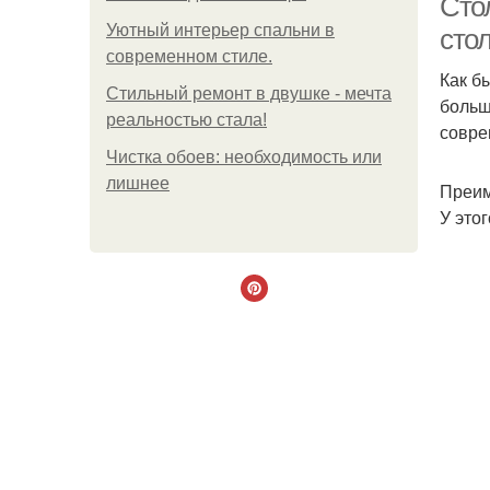
Сто
Уютный интерьер спальни в
сто
современном стиле.
Как б
Стильный ремонт в двушке - мечта
больш
реальностью стала!
совре
Чистка обоев: необходимость или
лишнее
Преим
У это