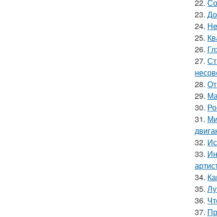
22.
Со
23.
До
24.
Не
25.
Кв
26.
Гл
27.
Ст
несов
28.
От
29.
Ма
30.
Ро
31.
Ми
двига
32.
Ис
33.
Ин
артис
34.
Ка
35.
Лу
36.
Чт
37.
Пр