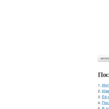
читат
Пос
1.
Инт
2.
Иде
3.
Её 
4.
Пос
5.
В т