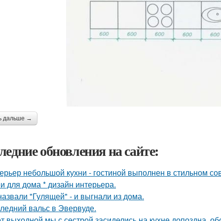
ь дальше →
ледние обновления на сайте:
ерьер небольшой кухни - гостиной выполнен в стильном со
и для дома * дизайн интерьера.
назвали "Гулящей" - и выгнали из дома.
ледний вальс в Эвервуде.
от выходной мы с сестрой засиделись на кухне допоздна, об