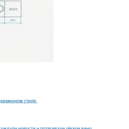
временном стиле.
суждали новости и потягивали лёгкое вино.