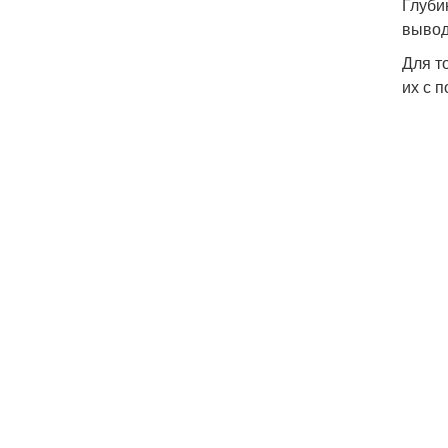
Глуби
вывод
Для т
их с 