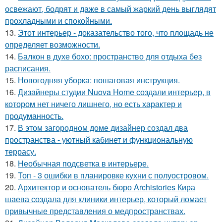
освежают, бодрят и даже в самый жаркий день выглядят
прохладными и спокойными.
13.
Этот интерьер - доказательство того, что площадь не
определяет возможности.
14.
Балкон в духе бохо: пространство для отдыха без
расписания.
15.
Новогодняя уборка: пошаговая инструкция.
16.
Дизайнеры студии Nuova Home создали интерьер, в
котором нет ничего лишнего, но есть характер и
продуманность.
17.
В этом загородном доме дизайнер создал два
пространства - уютный кабинет и функциональную
террасу.
18.
Необычная подсветка в интерьере.
19.
Топ - 3 ошибки в планировке кухни с полуостровом.
20.
Архитектор и основатель бюро Archistories Кира
шаева создала для клиники интерьер, который ломает
привычные представления о медпространствах.