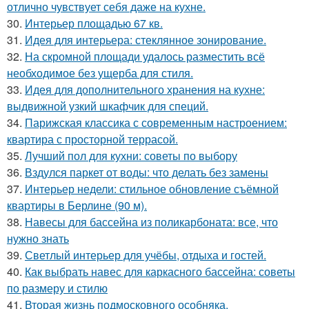
отлично чувствует себя даже на кухне.
30.
Интерьер площадью 67 кв.
31.
Идея для интерьера: стеклянное зонирование.
32.
На скромной площади удалось разместить всё
необходимое без ущерба для стиля.
33.
Идея для дополнительного хранения на кухне:
выдвижной узкий шкафчик для специй.
34.
Парижская классика с современным настроением:
квартира с просторной террасой.
35.
Лучший пол для кухни: советы по выбору
36.
Вздулся паркет от воды: что делать без замены
37.
Интерьер недели: стильное обновление съёмной
квартиры в Берлине (90 м).
38.
Навесы для бассейна из поликарбоната: все, что
нужно знать
39.
Светлый интерьер для учёбы, отдыха и гостей.
40.
Как выбрать навес для каркасного бассейна: советы
по размеру и стилю
41.
Вторая жизнь подмосковного особняка.