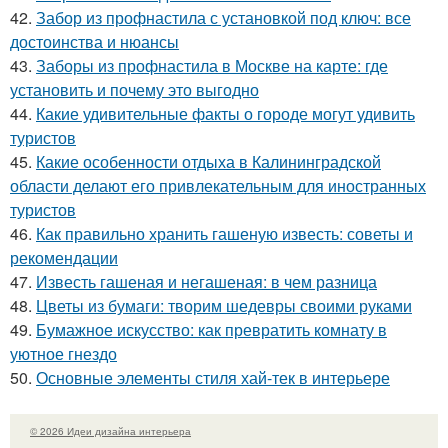
42.
Забор из профнастила с установкой под ключ: все
достоинства и нюансы
43.
Заборы из профнастила в Москве на карте: где
установить и почему это выгодно
44.
Какие удивительные факты о городе могут удивить
туристов
45.
Какие особенности отдыха в Калининградской
области делают его привлекательным для иностранных
туристов
46.
Как правильно хранить гашеную известь: советы и
рекомендации
47.
Известь гашеная и негашеная: в чем разница
48.
Цветы из бумаги: творим шедевры своими руками
49.
Бумажное искусство: как превратить комнату в
уютное гнездо
50.
Основные элементы стиля хай-тек в интерьере
© 2026 Идеи дизайна интерьера