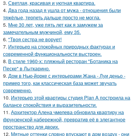
3.
Светлая, красивая и уютная квартира.
4.
Два года назад я ушла от мужа - отношения были
тяжёлые, терпеть дальше просто не могла.
5.
Мне 30 лет, уже пять лет как я замужем за
замечательным мужчиной, ему 35.
6.
"Твоя сестра не ворует!
7.
Интерьер на спокойных природных фактурах и
современной функциональности выстроен.
8.
В стиле 1960-х: пляжный ресторан "Ботаника на
Песке" в Лыткарино.
9.
Дом в Нью-йорке с интерьерами Жана - Луи деньо -
пример того, как классическая база может звучать
современно.
10.
Интерьер этой квартиры студия Plan A построила на
балансе спокойствия и выразительности.
11.
Архитектор Алена чмелева обновила квартиру на
фрунзенской набережной, превратив её в элегантное
пространство для двоих.
12.
Мятные оттенки словно впускают в дом воздух - они