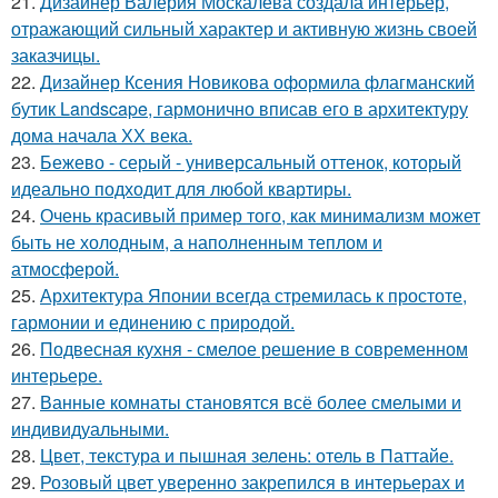
21.
Дизайнер Валерия Москалева создала интерьер,
отражающий сильный характер и активную жизнь своей
заказчицы.
22.
Дизайнер Ксения Новикова оформила флагманский
бутик Landscape, гармонично вписав его в архитектуру
дома начала ХХ века.
23.
Бежево - серый - универсальный оттенок, который
идеально подходит для любой квартиры.
24.
Очень красивый пример того, как минимализм может
быть не холодным, а наполненным теплом и
атмосферой.
25.
Архитектура Японии всегда стремилась к простоте,
гармонии и единению с природой.
26.
Подвесная кухня - смелое решение в современном
интерьере.
27.
Ванные комнаты становятся всё более смелыми и
индивидуальными.
28.
Цвет, текстура и пышная зелень: отель в Паттайе.
29.
Розовый цвет уверенно закрепился в интерьерах и