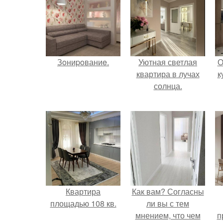
Зoниpoваниe.
Уютная светлая
О
квартира в лучах
к
солнца.
Квартира
Как вам? Согласны
площадью 108 кв.
ли вы с тем
мнением, что чем
п