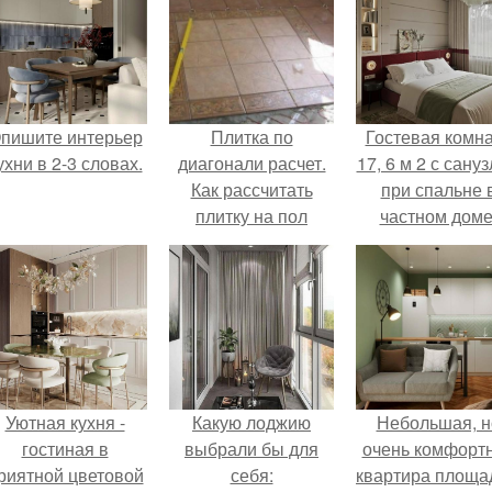
пишите интерьер
Плитка по
Гостевая комн
ухни в 2-3 словах.
диагонали расчет.
17, 6 м 2 с сану
Как рассчитать
при спальне 
плитку на пол
частном доме
Уютная кухня -
Какую лоджию
Небольшая, н
гостиная в
выбрали бы для
очень комфорт
риятной цветовой
себя:
квартира площа