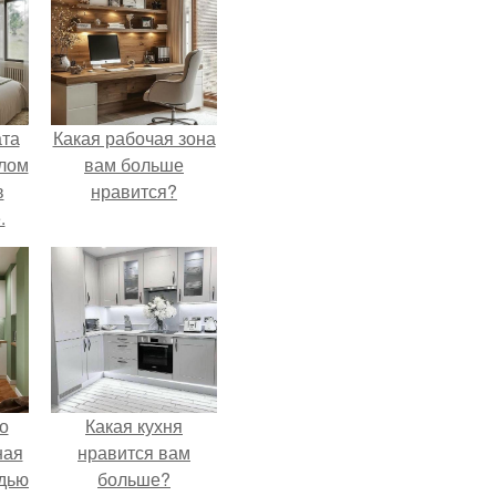
ата
Какая рабочая зона
злом
вам больше
в
нравится?
.
о
Какая кухня
ная
нравится вам
дью
больше?