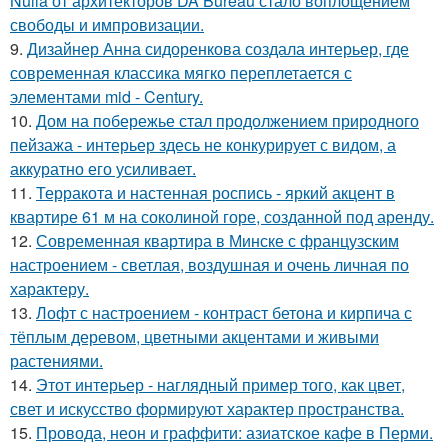
Nulla от архитекторов DA Bureau стало воплощением
свободы и импровизации.
9.
Дизайнер Анна сидоренкова создала интерьер, где
современная классика мягко переплетается с
элементами mid - Century.
10.
Дом на побережье стал продолжением природного
пейзажа - интерьер здесь не конкурирует с видом, а
аккуратно его усиливает.
11.
Терракота и настенная роспись - яркий акцент в
квартире 61 м на соколиной горе, созданной под аренду.
12.
Современная квартира в Минске с французским
настроением - светлая, воздушная и очень личная по
характеру.
13.
Лофт с настроением - контраст бетона и кирпича с
тёплым деревом, цветными акцентами и живыми
растениями.
14.
Этот интерьер - наглядный пример того, как цвет,
свет и искусство формируют характер пространства.
15.
Провода, неон и граффити: азиатское кафе в Перми.