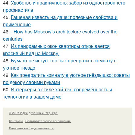
44.
Удобство и практичность: забор из одностороннего
профнастила
45.
Гашеная известь на даче: полезные свойства и
применение
46.
- How has Moscow's architecture evolved over the
centuries
47.
Из панорамных окон квартиры открывается
красивый вид на Москву.
48.
Бумажное искусство: как превратить комнату в
уютное гнездо
49.
Как превратить комнату в уютное гнёздышко: советы
по декору своими руками
50.
Интерьеры в стиле хай-тек: современность и
технологии в вашем доме
© 2026 Идеи дизайна интерьера
Контакты
Пользовательское соглашение
Политика конфидециальности