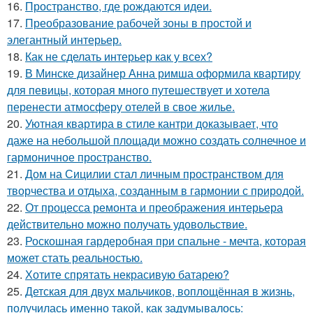
16.
Пространство, где рождаются идеи.
17.
Преобразование рабочей зоны в простой и
элегантный интерьер.
18.
Как не сделать интерьер как у всех?
19.
В Минске дизайнер Анна римша оформила квартиру
для певицы, которая много путешествует и хотела
перенести атмосферу отелей в свое жилье.
20.
Уютная квартира в стиле кантри доказывает, что
даже на небольшой площади можно создать солнечное и
гармоничное пространство.
21.
Дом на Сицилии стал личным пространством для
творчества и отдыха, созданным в гармонии с природой.
22.
От процесса ремонта и преображения интерьера
действительно можно получать удовольствие.
23.
Роскошная гардеробная при спальне - мечта, которая
может стать реальностью.
24.
Хотите спрятать некрасивую батарею?
25.
Детская для двух мальчиков, воплощённая в жизнь,
получилась именно такой, как задумывалось: