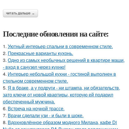
читать дальше →
Последние обновления на сайте:
1.
Уютный интерьер спальни в современном стиле.
2.
Прекрасные варианты кухонь.
3.
Одно из самых необычных решений в квартире маши,
- вход в санузел через кухню!
4.
Интерьер небольшой кухни - гостиной выполнен в
стильном современном стиле.
5.
Я в браке, а у подруги - ни штампа, ни обязательств,
зато ключи от новой квартиры, которую ей подарил
обеспеченный мужчина.
6.
Встреча на ночной трассе.
7.
Врачи сделали узи - и были в шоке.
8.
Вдохновлённое образом модного Милана, кафе Di