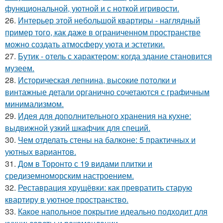
функциональной, уютной и с ноткой игривости.
26.
Интерьер этой небольшой квартиры - наглядный
пример того, как даже в ограниченном пространстве
можно создать атмосферу уюта и эстетики.
27.
Бутик - отель с характером: когда здание становится
музеем.
28.
Историческая лепнина, высокие потолки и
винтажные детали органично сочетаются с графичным
минимализмом.
29.
Идея для дополнительного хранения на кухне:
выдвижной узкий шкафчик для специй.
30.
Чем отделать стены на балконе: 5 практичных и
уютных вариантов.
31.
Дом в Торонто с 19 видами плитки и
средиземноморским настроением.
32.
Реставрация хрущёвки: как превратить старую
квартиру в уютное пространство.
33.
Какое напольное покрытие идеально подходит для