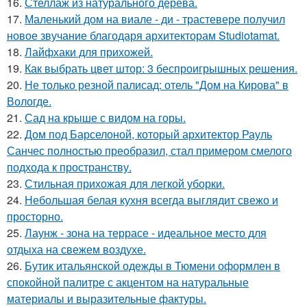
16.
Стеллаж из натурального дерева.
17.
Маленький дом на виале - ди - трастевере получил
новое звучание благодаря архитекторам Studiotamat.
18.
Лайфхаки для прихожей.
19.
Как выбрать цвет штор: 3 беспроигрышных решения.
20.
Не только резной палисад: отель "Дом на Кирова" в
Вологде.
21.
Сад на крыше с видом на горы.
22.
Дом под Барселоной, который архитектор Рауль
Санчес полностью преобразил, стал примером смелого
подхода к пространству.
23.
Стильная прихожая для легкой уборки.
24.
Небольшая белая кухня всегда выглядит свежо и
просторно.
25.
Лаунж - зона на террасе - идеальное место для
отдыха на свежем воздухе.
26.
Бутик итальянской одежды в Тюмени оформлен в
спокойной палитре с акцентом на натуральные
материалы и выразительные фактуры.