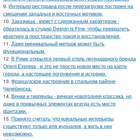
9.
Интерьер ресторана после перезагрузки построен на
смешении западных и восточных мотивов.
10.
Заказчица - юрист с сдержанным характером -
обратилась в студию Design is Fine, чтобы превратить
квартиру в пространство покоя и восстановления.
11.
Даже минимальный метраж может быть
функциональным.
12.
В Риме открылся первый отель легендарного бренда
Orient Express - и это не просто новое место на карте
города, а настоящее погружение в историю.
13.
Французское настроение в спальном районе
Челябинска.
14.
Венки и гирлянды - вечная новогодняя классика, но
даже в привычных элементах всегда есть место
фантазии.
15.
Принято считать, что идеальные интерьеры
существуют только для журналов, а жить в них
невозможно.