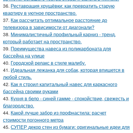
36.
Реставрация хрущёвки: как превратить старую
квартиру в уютное пространство.
37.
Как рассчитать оптимальное расстояние до
телевизора в зависимости от диагонали?
38.
Минималистичный профильный карниз - тренд,
который работает на пространство.
39.
Преимущества навеса из поликарбоната для
бассейна на улице
40.
Городской релакс в стиле малибу.
41.
Идеальная лежанка для собак, которая впишется в
любой стиль.
42.
Как я строил капитальный навес для каркасного
бассейна своими руками
43.
Кухня в бело - синей гамме - спокойствие, свежесть и
благородство.
44.
Какой лучше забор из профнастила: расчет
стоимости погонного метра
45.
СУПЕР декор стен из бумаги: оригинальные идеи для