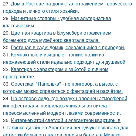
27.
Дом в Ростове-на-дону стал отражением творческого
подхода и личного стиля хозяйки.
28.
Магнитные стопоры - удобная альтернатива
классическим.
29.
Цветная квартира в Блумсбери отражением
богемного духа музейного квартала стала.
30.
Гостиная в саду: домик, сливающийся с природой.
31.
Компактные и изящные - тонкие полки из
нержавеющей стали идеально подходят для душевой.
32.
Квартира с характером и заботой о личном
пространстве.
33.
Советская "Панелька" - не приговор, а вызов, с
которым можно справиться с фантазией и расчётом.
34.
На острове лидо, где воздух наполнен атмосферой
кинофестиваля, появилась уникальная вилла -
переосмысленный модерн глазами современности.
35.
Интерьер этой светлой и элегантной квартиры в
Сталинке дизайнер Анастасия венедчук создавала для
артистки большого театра оперы и балета в Минске.