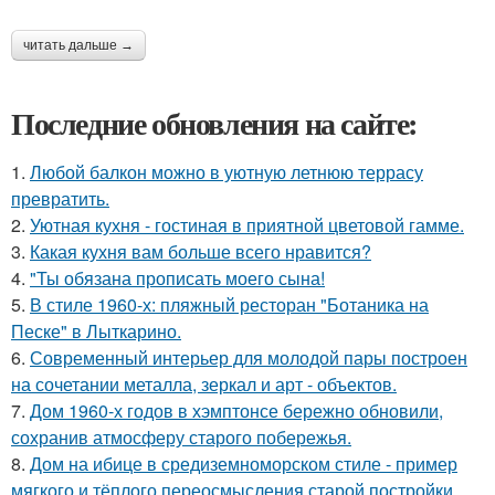
читать дальше →
Последние обновления на сайте:
1.
Любой балкон можно в уютную летнюю террасу
превратить.
2.
Уютная кухня - гостиная в приятной цветовой гамме.
3.
Какая кухня вам больше всего нравится?
4.
"Ты обязана прописать моего сына!
5.
В стиле 1960-х: пляжный ресторан "Ботаника на
Песке" в Лыткарино.
6.
Современный интерьер для молодой пары построен
на сочетании металла, зеркал и арт - объектов.
7.
Дом 1960-х годов в хэмптонсе бережно обновили,
сохранив атмосферу старого побережья.
8.
Дом на ибице в средиземноморском стиле - пример
мягкого и тёплого переосмысления старой постройки.