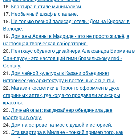
16.
Квартира в стиле минимализм.
17.
Необычный шкаф в спальне.
18.
Не только резной палисад: отель "Дом на Кирова" в
Вологде.
19.
Дом аны Араны в Мадриде - это не просто жильё, а
настоящая творческая лаборатория.
20.
Пентхаус обувного дизайнера Александра Бирмана в
Сан-паулу - это настоящий гимн бразильскому mid -
Century.
21.
Дом чайной культуры в Казани объединяет
историческую архитектуру и восточные акценты.
22.
Магазин косметики в Торонто оформлен в духе
старинных аптек, где когда-то продавали эликсиры
красоты.
23.
Личный опыт: как дизайнер объединила две
квартиры в одну.
24.
Дом на острове патмос с душой и историей.
25.
Эта квартира в Милане - тонкий пример того, как