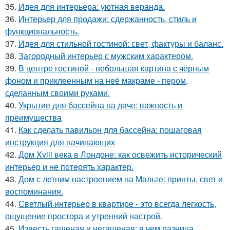
35.
Идея для интерьера: уютная веранда.
36.
Интерьер для продажи: сдержанность, стиль и
функциональность.
37.
Идея для стильной гостиной: свет, фактуры и баланс.
38.
Загородный интерьер с мужским характером.
39.
В центре гостиной - небольшая картина с чёрным
фоном и приклеенным на неё макраме - пером,
сделанным своими руками.
40.
Укрытие для бассейна на даче: важность и
преимущества
41.
Как сделать павильон для бассейна: пошаговая
инструкция для начинающих
42.
Дом Xviii века в Лондоне: как освежить исторический
интерьер и не потерять характер.
43.
Дом с летним настроением на Мальте: принты, свет и
воспоминания.
44.
Светлый интерьер в квартире - это всегда легкость,
ощущение простора и утренний настрой.
45.
Известь гашеная и негашеная: в чем разница