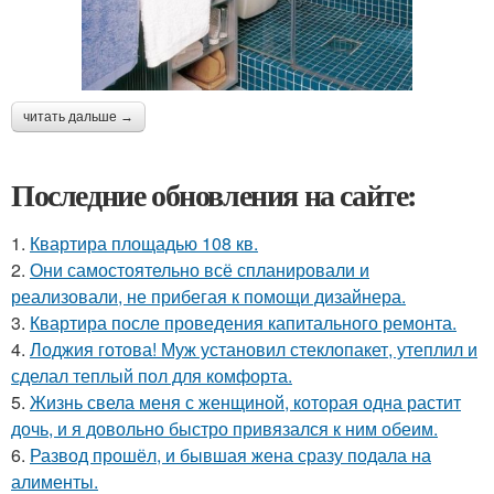
читать дальше →
Последние обновления на сайте:
1.
Квартира площадью 108 кв.
2.
Они самостоятельно всё спланировали и
реализовали, не прибегая к помощи дизайнера.
3.
Квартира после проведения капитального ремонта.
4.
Лоджия готова! Муж установил стеклопакет, утеплил и
сделал теплый пол для комфорта.
5.
Жизнь свела меня с женщиной, которая одна растит
дочь, и я довольно быстро привязался к ним обеим.
6.
Развод прошёл, и бывшая жена сразу подала на
алименты.