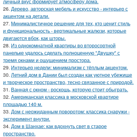
личный вкус формирует атмосферу дома.
26.
Дерево, авторская мебель и искусство - интерьер с
акцентом на детали.
27.
Минималистичное решение для тех, кто ценит стиль
и функциональность - вертикальные жалюзи, которые
двигаются вбок, как шторы.
28.
Из однокомнатной квартиры во второсортной
панельке удалось сделать полноценную "Двушку" с
тремя окнами и ощущением простора.
29.
Интерьер недели: минимализм с тёплым акцентом.
30.
Летний дом в Дании был создан как уютное убежище
и творческое пространство, тесно связанное с природой.
31.
Ванная с окном - роскошь, которую стоит обыграть.
32.
Американская классика в московской квартире
площадью 140 м.
33.
Дом с неожиданным поворотом: классика снаружи -
эксперимент внутри.
34.
Дом в Шанхае: как вдохнуть свет в старое
пространство.