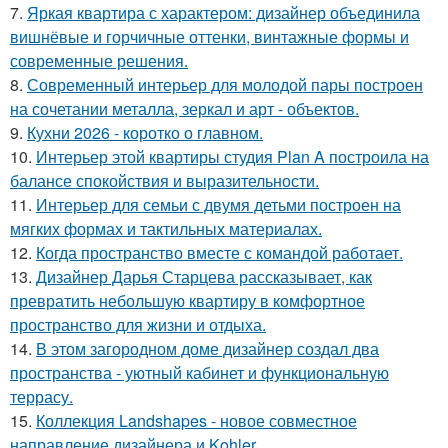
7.
Яркая квартира с характером: дизайнер объединила
вишнёвые и горчичные оттенки, винтажные формы и
современные решения.
8.
Современный интерьер для молодой пары построен
на сочетании металла, зеркал и арт - объектов.
9.
Кухни 2026 - коротко о главном.
10.
Интерьер этой квартиры студия Plan A построила на
балансе спокойствия и выразительности.
11.
Интерьер для семьи с двумя детьми построен на
мягких формах и тактильных материалах.
12.
Когда пространство вместе с командой работает.
13.
Дизайнер Дарья Старцева рассказывает, как
превратить небольшую квартиру в комфортное
пространство для жизни и отдыха.
14.
В этом загородном доме дизайнер создал два
пространства - уютный кабинет и функциональную
террасу.
15.
Коллекция Landshapes - новое совместное
направление дизайнера и Kohler.