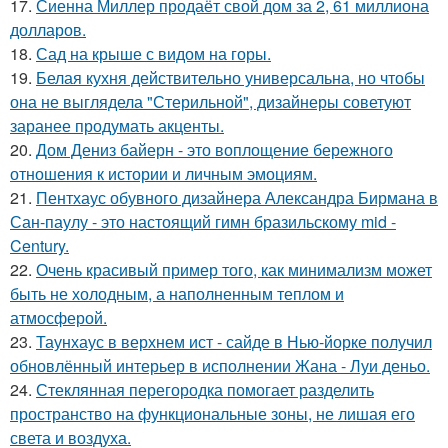
17.
Сиенна Миллер продаёт свой дом за 2, 61 миллиона
долларов.
18.
Сад на крыше с видом на горы.
19.
Белая кухня действительно универсальна, но чтобы
она не выглядела "Стерильной", дизайнеры советуют
заранее продумать акценты.
20.
Дом Дениз байерн - это воплощение бережного
отношения к истории и личным эмоциям.
21.
Пентхаус обувного дизайнера Александра Бирмана в
Сан-паулу - это настоящий гимн бразильскому mid -
Century.
22.
Очень красивый пример того, как минимализм может
быть не холодным, а наполненным теплом и
атмосферой.
23.
Таунхаус в верхнем ист - сайде в Нью-йорке получил
обновлённый интерьер в исполнении Жана - Луи деньо.
24.
Стеклянная перегородка помогает разделить
пространство на функциональные зоны, не лишая его
света и воздуха.