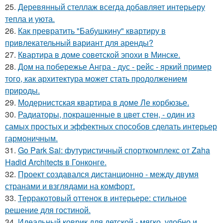
25.
Деревянный стеллаж всегда добавляет интерьеру
тепла и уюта.
26.
Как превратить "Бабушкину" квартиру в
привлекательный вариант для аренды?
27.
Квартира в доме советской эпохи в Минске.
28.
Дом на побережье Ангра - дус - рейс - яркий пример
того, как архитектура может стать продолжением
природы.
29.
Модернистская квартира в доме Ле корбюзье.
30.
Радиаторы, покрашенные в цвет стен, - один из
самых простых и эффектных способов сделать интерьер
гармоничным.
31.
Go Park Sai: футуристичный спорткомплекс от Zaha
Hadid Architects в Гонконге.
32.
Проект создавался дистанционно - между двумя
странами и взглядами на комфорт.
33.
Терракотовый оттенок в интерьере: стильное
решение для гостиной.
34.
Идеальный коврик для детской - мягко, удобно и