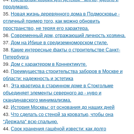
продумано.
35.
Новая жизнь деревянного дома в Подмосковье -
отличный пример того, как можно обновить
пространство, не теряя его характера.
36.
Современный дом, отражающий личность хозяина.
37.
Дом на Ибице в средиземноморском стиле.
38.
Какие интересные факты о строительстве Санкт-
Петербурга
39.
Дом с характером в Коннектикуте.
40.
Преимущества строительства заборов в Москве и
области: надежность и эстетика
41.
Эта квартира в старинном доме в Стокгольме
объединяет элементы северного ар - нуво и
скандинавского минимализма.
42.
История Москвы: от основания до наших дней
43.
Что сделать со стеной за кроватью, чтобы она
"Держала" всю спальню.
44.
Срок хранения гашёной извести: как долго