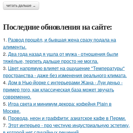
читать дальше →
Последние обновления на сайте:
1.
Развод прошёл, и бывшая жена сразу подала на
алименты.
2.
Два года назад я ушла от мужа - отношения были
тяжёлые, терпеть дальше просто не могла.
3.
Цвет напрямую влияет на ощущение "Температуры"
пространства - даже без изменения реального климата.
4.
Дом в Нью-йорке с интерьерами Жана - Луи деньо -
пример того, как классическая база может звучать
современно.
5.
Игра света и минимум декора: кофейня Plain в
Москве.
6.
Провода, неон и граффити: азиатское кафе в Перми.
7.
Этот интерьер - про честную индустриальную эстетику,
в которой нет случайных решений.