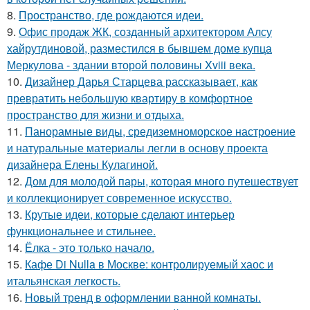
8.
Пространство, где рождаются идеи.
9.
Офис продаж ЖК, созданный архитектором Алсу
хайрутдиновой, разместился в бывшем доме купца
Меркулова - здании второй половины Xviii века.
10.
Дизайнер Дарья Старцева рассказывает, как
превратить небольшую квартиру в комфортное
пространство для жизни и отдыха.
11.
Панорамные виды, средиземноморское настроение
и натуральные материалы легли в основу проекта
дизайнера Елены Кулагиной.
12.
Дом для молодой пары, которая много путешествует
и коллекционирует современное искусство.
13.
Крутые идеи, которые сделают интерьер
функциональнее и стильнее.
14.
Ёлка - это только начало.
15.
Кафе Di Nulla в Москве: контролируемый хаос и
итальянская легкость.
16.
Новый тренд в оформлении ванной комнаты.